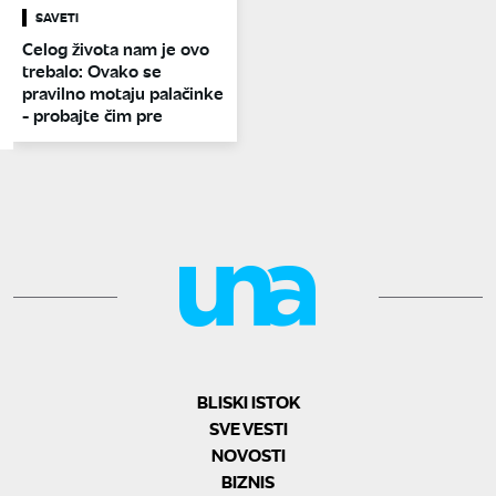
SAVETI
Celog života nam je ovo
trebalo: Ovako se
pravilno motaju palačinke
- probajte čim pre
BLISKI ISTOK
SVE VESTI
NOVOSTI
BIZNIS