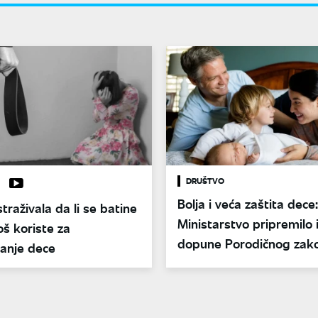
DRUŠTVO
Bolja i veća zaštita dece:
straživala da li se batine
Ministarstvo pripremilo 
još koriste za
dopune Porodičnog zak
vanje dece