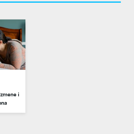
izmene i
ona