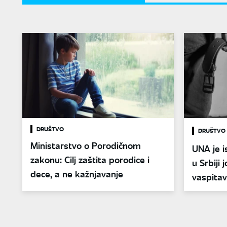
DRUŠTVO
DRUŠTVO
Ministarstvo o Porodičnom
UNA je i
zakonu: Cilj zaštita porodice i
u Srbiji 
dece, a ne kažnjavanje
vaspita