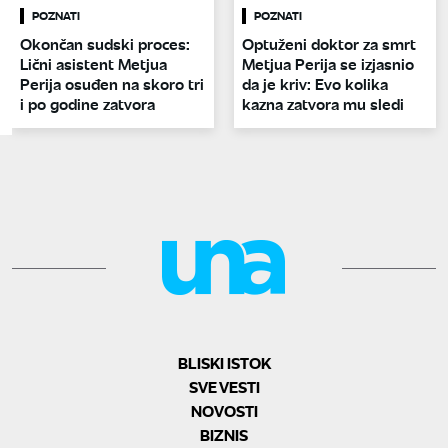
POZNATI
POZNATI
Okončan sudski proces:
Optuženi doktor za smrt
Lični asistent Metjua
Metjua Perija se izjasnio
Perija osuđen na skoro tri
da je kriv: Evo kolika
i po godine zatvora
kazna zatvora mu sledi
BLISKI ISTOK
SVE VESTI
NOVOSTI
BIZNIS