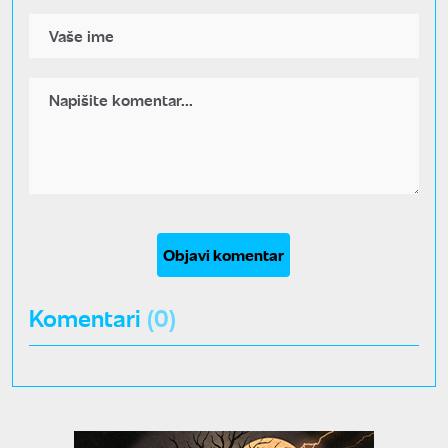
Objavi komentar
Komentari
(0)