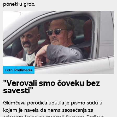
poneti u grob.
Profimedia
Foto:
"Verovali smo čoveku bez
savesti"
Glumčeva porodica uputila je pismo sudu u
kojem je navela da nema saosećanja za
asistenta kojeg su smatrali čuvarom Perijeve