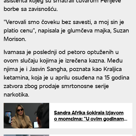
borbe sa zavisnošću.
"Verovali smo čoveku bez savesti, a moj sin je
platio cenu", napisala je glumčeva majka, Suzan
Morison.
Ivamasa je poslednji od petoro optuženih u
ovom slučaju kojima je izrečena kazna. Među
njima je i Jasvin Sangha, poznata kao Kraljica
ketamina, koja je u aprilu osuđena na 15 godina
zatvora zbog prodaje smrtonosne serije
narkotika.
Sandra Afrika šokirala izjavom
o momcima: "U ovim godinama
je bolja piletina"