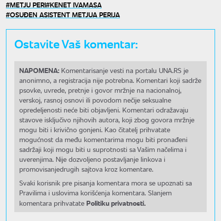
METJU PERI
KENET IVAMASA
OSUĐEN ASISTENT METJUA PERIJA
Ostavite Vaš komentar:
NAPOMENA:
Komentarisanje vesti na portalu UNA.RS je
anonimno, a registracija nije potrebna. Komentari koji sadrže
psovke, uvrede, pretnje i govor mržnje na nacionalnoj,
verskoj, rasnoj osnovi ili povodom nečije seksualne
opredeljenosti neće biti objavljeni. Komentari odražavaju
stavove isključivo njihovih autora, koji zbog govora mržnje
mogu biti i krivično gonjeni. Kao čitatelj prihvatate
mogućnost da među komentarima mogu biti pronađeni
sadržaji koji mogu biti u suprotnosti sa Vašim načelima i
uverenjima. Nije dozvoljeno postavljanje linkova i
promovisanjedrugih sajtova kroz komentare.
Svaki korisnik pre pisanja komentara mora se upoznati sa
Pravilima i uslovima korišćenja komentara. Slanjem
Politiku privatnosti.
komentara prihvatate