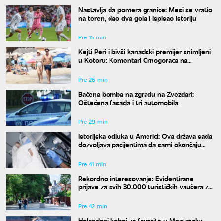
Nastavlja da pomera granice: Mesi se vratio
na teren, dao dva gola i ispisao istoriju
Pre 15 min
Kejti Peri i bivši kanadski premijer snimljeni
u Kotoru: Komentari Crnogoraca na
mrežama su hit
Pre 26 min
Bačena bomba na zgradu na Zvezdari:
Oštećena fasada i tri automobila
Pre 29 min
Istorijska odluka u Americi: Ova država sada
dozvoljava pacijentima da sami okončaju
život
Pre 41 min
Rekordno interesovanje: Evidentirane
prijave za svih 30.000 turističkih vaučera za
penzionere
Pre 42 min
Holanđani kobni za favorite u Montrealu: