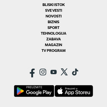
BLISKI ISTOK
SVE VESTI
NOVOSTI
BIZNIS
SPORT
TEHNOLOGIJA
ZABAVA
MAGAZIN
TV PROGRAM