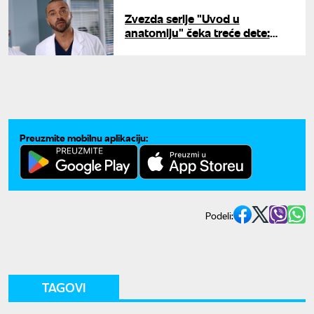
Zvezda serije "Uvod u
anatomiju" čeka treće dete:
Strani mediji bruje o poznatom
paru
Preuzmite mobilnu aplikaciju:
Podeli:
TAGOVI