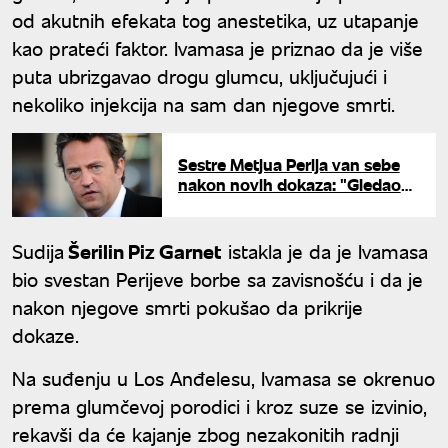
od akutnih efekata tog anestetika, uz utapanje
kao prateći faktor. Ivamasa je priznao da je više
puta ubrizgavao drogu glumcu, uključujući i
nekoliko injekcija na sam dan njegove smrti.
Sestre Metjua Perija van sebe
nakon novih dokaza: "Gledao
nas je u oči dok ga je ubijao"
Sudija
Šerilin Piz Garnet
istakla je da je Ivamasa
bio svestan Perijeve borbe sa zavisnošću i da je
nakon njegove smrti pokušao da prikrije
dokaze.
Na suđenju u Los Anđelesu, Ivamasa se okrenuo
prema glumčevoj porodici i kroz suze se izvinio,
rekavši da će kajanje zbog nezakonitih radnji