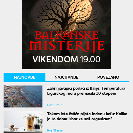
NAJNOVIJE
NAJČITANIJE
POVEZANO
Zabrinjavajući podaci iz Italije: Temperatura
Ligurskog mora premašila 30 stepeni
Pre 2 min
Tokom leta češće pijete ledenu kafu: Koliko
je to dobar izbor za naš organizam?
Pre 11 min