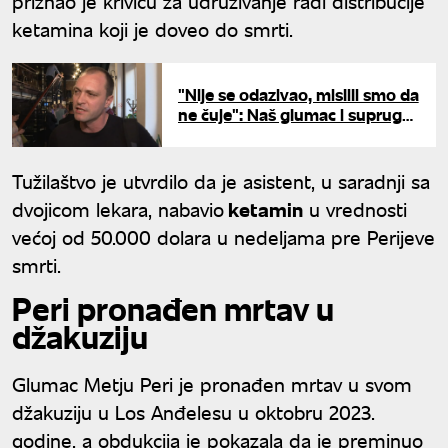
priznao je krivicu za udruživanje radi distribucije
ketamina koji je doveo do smrti.
"Nije se odazivao, mislili smo da
ne čuje": Naš glumac i supruga
o trenutku kad su saznali za
autizam sina
Tužilaštvo je utvrdilo da je asistent, u saradnji sa
dvojicom lekara, nabavio
ketamin
u vrednosti
većoj od 50.000 dolara u nedeljama pre Perijeve
smrti.
Peri pronađen mrtav u
džakuziju
Glumac Metju Peri je pronađen mrtav u svom
džakuziju u Los Anđelesu u oktobru 2023.
godine, a obdukcija je pokazala da je preminuo