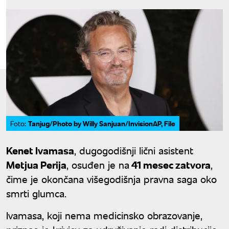
Tanjug/Photo by Willy Sanjuan/InvisionAP, File
Foto:
Kenet Ivamasa
, dugogodišnji lični asistent
Metjua Perija
, osuđen je na
41 mesec zatvora
,
čime je okončana višegodišnja pravna saga oko
smrti glumca.
Ivamasa, koji nema medicinsko obrazovanje,