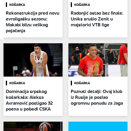
KOŠARKA
KOŠARKA
Rekonstrukcija pred novu
Radonjić ostao bez finala:
evroligašku sezonu:
Uniks srušio Zenit u
Makabi blizu velikog
majstorici VTB lige
pojačanja
KOŠARKA
KOŠARKA
Dominacija srpskog
Poznati detalji: Ovaj klub
košarkaša: Aleksa
iz Rusije je poslao
Avramović postigao 32
ogromnu ponudu za Jaga
poena u pobedi CSKA