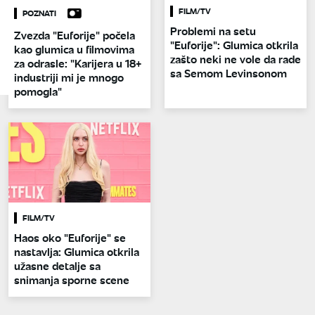
FILM/TV
POZNATI
Problemi na setu
Zvezda "Euforije" počela
"Euforije": Glumica otkrila
kao glumica u filmovima
zašto neki ne vole da rade
za odrasle: "Karijera u 18+
sa Semom Levinsonom
industriji mi je mnogo
pomogla"
FILM/TV
Haos oko "Euforije" se
nastavlja: Glumica otkrila
užasne detalje sa
snimanja sporne scene