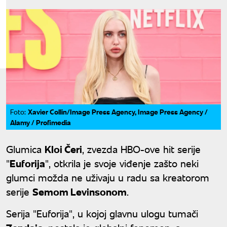
Xavier Collin/Image Press Agency, Image Press Agency /
Foto:
Alamy / Profimedia
Glumica
Kloi Čeri
, zvezda HBO-ove hit serije
"
Euforija
", otkrila je svoje viđenje zašto neki
glumci možda ne uživaju u radu sa kreatorom
serije
Semom Levinsonom
.
Serija "Euforija", u kojoj glavnu ulogu tumači