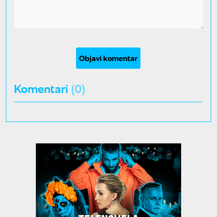
Objavi komentar
Komentari
(0)