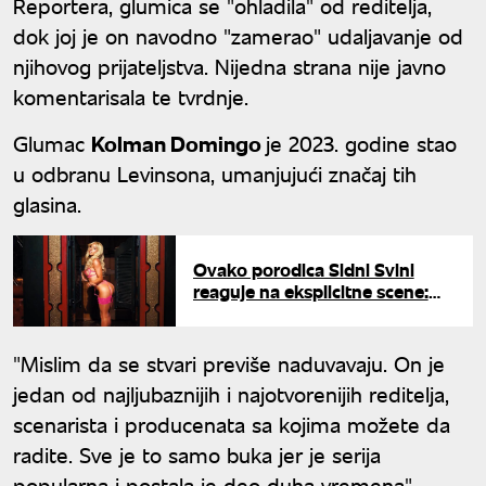
Reportera, glumica se "ohladila" od reditelja,
dok joj je on navodno "zamerao" udaljavanje od
njihovog prijateljstva. Nijedna strana nije javno
komentarisala te tvrdnje.
Glumac
Kolman Domingo
je 2023. godine stao
u odbranu Levinsona, umanjujući značaj tih
glasina.
Ovako porodica Sidni Svini
reaguje na eksplicitne scene:
"Tata i deda su ugasili televizor i
otišli"
"Mislim da se stvari previše naduvavaju. On je
jedan od najljubaznijih i najotvorenijih reditelja,
scenarista i producenata sa kojima možete da
radite. Sve je to samo buka jer je serija
popularna i postala je deo duha vremena",