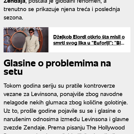
Zendaja
, postala je globalni fenomen, a
trenutno se prikazuje njena treća i poslednja
sezona.
Džejkob Elordi otkrio šta misli o
smrti svog lika u "Euforiji": "Bio
je to kul način da ode"
Glasine o problemima na
setu
Tokom godina seriju su pratile kontroverze
vezane za Levinsona, ponajviše zbog navodne
nelagode nekih glumaca zbog količine golotinje.
Uz to, prošle godine pojavile su se i glasine o
narušenim odnosima između Levinsona i glavne
zvezde Zendaje. Prema pisanju The Hollywood