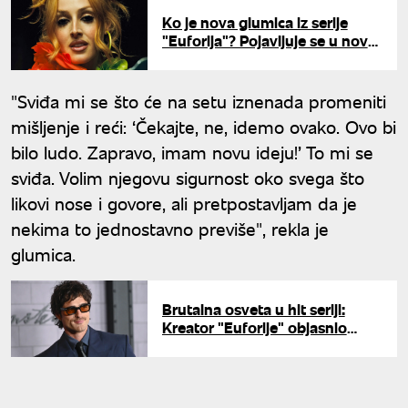
Ko je nova glumica iz serije
"Euforija"? Pojavljuje se u novoj
sezoni kao fatalna plesačica
"Sviđa mi se što će na setu iznenada promeniti
mišljenje i reći: ‘Čekajte, ne, idemo ovako. Ovo bi
bilo ludo. Zapravo, imam novu ideju!’ To mi se
sviđa. Volim njegovu sigurnost oko svega što
likovi nose i govore, ali pretpostavljam da je
nekima to jednostavno previše", rekla je
glumica.
Brutalna osveta u hit seriji:
Kreator "Euforije" objasnio
zašto je živog zakopao
najvećeg negativca