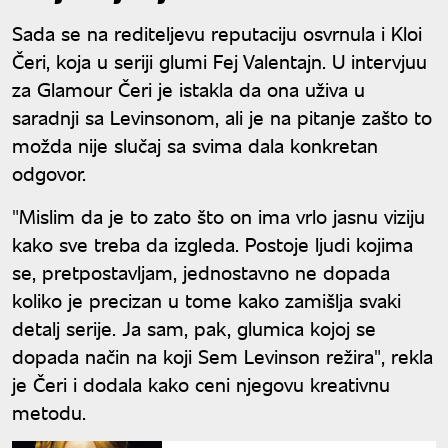
Sada se na rediteljevu reputaciju osvrnula i Kloi
Čeri, koja u seriji glumi Fej Valentajn. U intervjuu
za Glamour Čeri je istakla da ona uživa u
saradnji sa Levinsonom, ali je na pitanje zašto to
možda nije slučaj sa svima dala konkretan
odgovor.
"Mislim da je to zato što on ima vrlo jasnu viziju
kako sve treba da izgleda. Postoje ljudi kojima
se, pretpostavljam, jednostavno ne dopada
koliko je precizan u tome kako zamišlja svaki
detalj serije. Ja sam, pak, glumica kojoj se
dopada način na koji Sem Levinson režira", rekla
je Čeri i dodala kako ceni njegovu kreativnu
metodu.