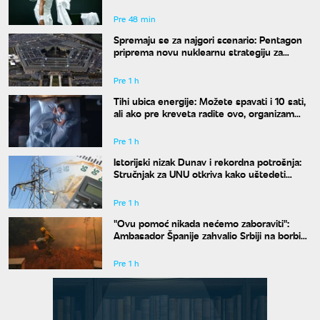
kraće mečeve"
Pre 48 min
Spremaju se za najgori scenario: Pentagon
priprema novu nuklearnu strategiju za
eventualni sukob sa Rusijom i Kinom
Pre 1 h
Tihi ubica energije: Možete spavati i 10 sati,
ali ako pre kreveta radite ovo, organizam
vam se neće oporaviti
Pre 1 h
Istorijski nizak Dunav i rekordna potrošnja:
Stručnjak za UNU otkriva kako uštedeti
struju
Pre 1 h
"Ovu pomoć nikada nećemo zaboraviti":
Ambasador Španije zahvalio Srbiji na borbi
protiv požara
Pre 1 h