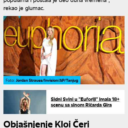
rekao je glumac.
Jordan Strauss/Invision/AP/Tanjug
Foto:
Sidni Svini u "Euforiji" imala 18+
scenu sa sinom Ričarda Gira
Objašnjenje Kloi Čeri