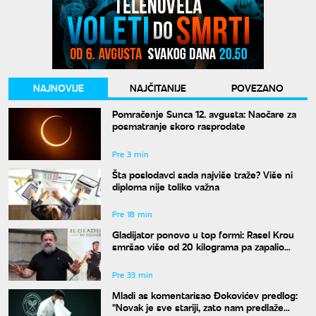
NAJNOVIJE
NAJČITANIJE
POVEZANO
Pomračenje Sunca 12. avgusta: Naočare za
posmatranje skoro rasprodate
Pre 3 min
Šta poslodavci sada najviše traže? Više ni
diploma nije toliko važna
Pre 18 min
Gladijator ponovo u top formi: Rasel Krou
smršao više od 20 kilograma pa zapalio
društvene mreže novim izgledom
Pre 33 min
Mladi as komentarisao Đokovićev predlog:
"Novak je sve stariji, zato nam predlaže