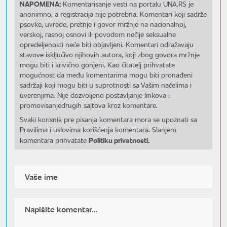
NAPOMENA:
Komentarisanje vesti na portalu UNA.RS je
anonimno, a registracija nije potrebna. Komentari koji sadrže
psovke, uvrede, pretnje i govor mržnje na nacionalnoj,
verskoj, rasnoj osnovi ili povodom nečije seksualne
opredeljenosti neće biti objavljeni. Komentari odražavaju
stavove isključivo njihovih autora, koji zbog govora mržnje
mogu biti i krivično gonjeni. Kao čitatelj prihvatate
mogućnost da među komentarima mogu biti pronađeni
sadržaji koji mogu biti u suprotnosti sa Vašim načelima i
uverenjima. Nije dozvoljeno postavljanje linkova i
promovisanjedrugih sajtova kroz komentare.
Svaki korisnik pre pisanja komentara mora se upoznati sa
Pravilima i uslovima korišćenja komentara. Slanjem
Politiku privatnosti.
komentara prihvatate