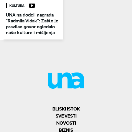
KULTURA
UNA na dodeli nagrada
"Radmila Vidak": Zašto je
pravilan govor ogledalo
naše kulture i mišljenja
BLISKI ISTOK
SVE VESTI
NOVOSTI
BIZNIS