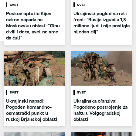
SVET
SVET
Peskov optužio Kijev
Ukrajinski pogled na rat i
nakon napada na
front: "Rusija izgubila 1,3
Moskovsku oblast: "Ginu
miliona ljudi i nije postigla
civili i deca, svet ne sme
nijedan cilj"
da ćuti"
SVET
SVET
Ukrajinski napadi:
Ukrajinska ofanziva:
Pogođen komandno-
Pogođeno postrojenje za
osmatrački punkt u
naftu u Volgogradskoj
ruskoj Brjanskoj oblasti
oblasti