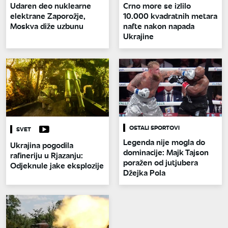
Udaren deo nuklearne
Crno more se izlilo
elektrane Zaporožje,
10.000 kvadratnih metara
Moskva diže uzbunu
nafte nakon napada
Ukrajine
OSTALI SPORTOVI
SVET
Legenda nije mogla do
Ukrajina pogodila
dominacije: Majk Tajson
rafineriju u Rjazanju:
poražen od jutjubera
Odjeknule jake eksplozije
Džejka Pola