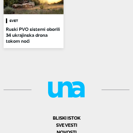
SVET
Ruski PVO sistemi oborili
34 ukrajinska drona
tokom noći
BLISKI ISTOK
SVE VESTI
NOVOSTI