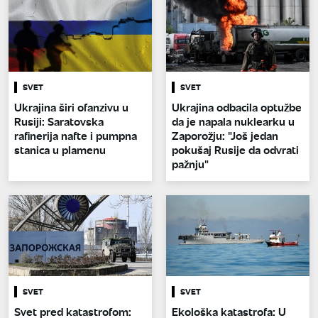
SVET
SVET
Ukrajina širi ofanzivu u
Ukrajina odbacila optužbe
Rusiji: Saratovska
da je napala nuklearku u
rafinerija nafte i pumpna
Zaporožju: "Još jedan
stanica u plamenu
pokušaj Rusije da odvrati
pažnju"
SVET
SVET
Svet pred katastrofom:
Ekološka katastrofa: U