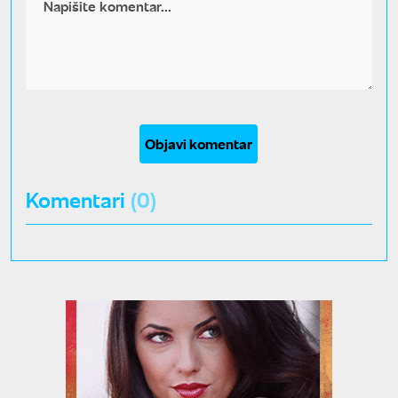
Objavi komentar
Komentari
(0)