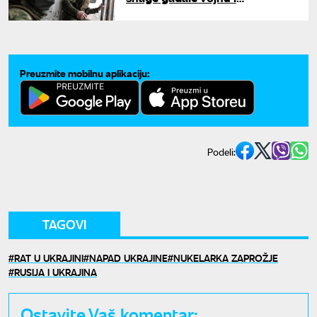
energetsku infrastrukturu
Preuzmite mobilnu aplikaciju:
Podeli:
TAGOVI
RAT U UKRAJINI
NAPAD UKRAJINE
NUKELARKA ZAPROŽJE
RUSIJA I UKRAJINA
Ostavite Vaš komentar: