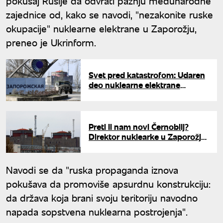
pokušaj Rusije da odvrati pažnju međunarodne
zajednice od, kako se navodi, "nezakonite ruske
okupacije" nuklearne elektrane u Zaporožju,
preneo je Ukrinform.
Svet pred katastrofom: Udaren
deo nuklearne elektrane
Zaporožje, Moskva diže uzbunu
Preti li nam novi Černobilj?
Direktor nuklearke u Zaporožju
upozorava na razorne posledice
napada
Navodi se da "ruska propaganda iznova
pokušava da promoviše apsurdnu konstrukciju:
da država koja brani svoju teritoriju navodno
napada sopstvena nuklearna postrojenja".