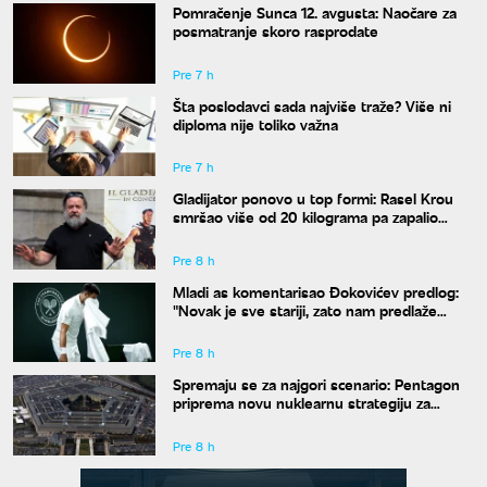
Pomračenje Sunca 12. avgusta: Naočare za
posmatranje skoro rasprodate
Pre 7 h
Šta poslodavci sada najviše traže? Više ni
diploma nije toliko važna
Pre 7 h
Gladijator ponovo u top formi: Rasel Krou
smršao više od 20 kilograma pa zapalio
društvene mreže novim izgledom
Pre 8 h
Mladi as komentarisao Đokovićev predlog:
"Novak je sve stariji, zato nam predlaže
kraće mečeve"
Pre 8 h
Spremaju se za najgori scenario: Pentagon
priprema novu nuklearnu strategiju za
eventualni sukob sa Rusijom i Kinom
Pre 8 h