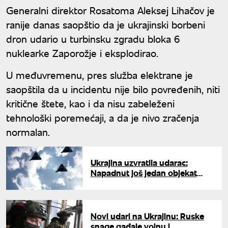
Generalni direktor Rosatoma Aleksej Lihačov je
ranije danas saopštio da je ukrajinski borbeni
dron udario u turbinsku zgradu bloka 6
nuklearke Zaporožje i eksplodirao.
U međuvremenu, pres služba elektrane je
saopštila da u incidentu nije bilo povređenih, niti
kritične štete, kao i da nisu zabeleženi
tehnološki poremećaji, a da je nivo zračenja
normalan.
Ukrajina uzvratila udarac:
Napadnut još jedan objekat
ruske naftne industrije
Novi udari na Ukrajinu: Ruske
snage gađale vojnu i