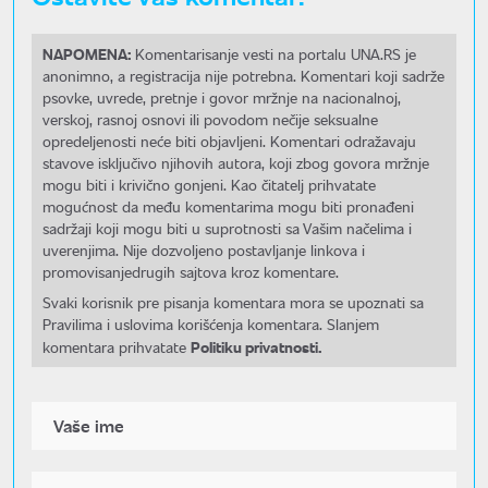
NAPOMENA:
Komentarisanje vesti na portalu UNA.RS je
anonimno, a registracija nije potrebna. Komentari koji sadrže
psovke, uvrede, pretnje i govor mržnje na nacionalnoj,
verskoj, rasnoj osnovi ili povodom nečije seksualne
opredeljenosti neće biti objavljeni. Komentari odražavaju
stavove isključivo njihovih autora, koji zbog govora mržnje
mogu biti i krivično gonjeni. Kao čitatelj prihvatate
mogućnost da među komentarima mogu biti pronađeni
sadržaji koji mogu biti u suprotnosti sa Vašim načelima i
uverenjima. Nije dozvoljeno postavljanje linkova i
promovisanjedrugih sajtova kroz komentare.
Svaki korisnik pre pisanja komentara mora se upoznati sa
Pravilima i uslovima korišćenja komentara. Slanjem
Politiku privatnosti.
komentara prihvatate