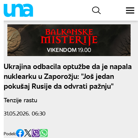
Ukrajina odbacila optužbe da je napala
nuklearku u Zaporožju: "Još jedan
pokušaj Rusije da odvrati pažnju"
Tenzije rastu
31.05.2026. 06:30
Podeli: