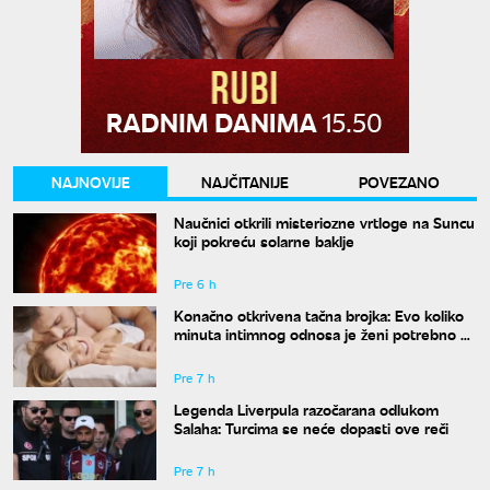
NAJNOVIJE
NAJČITANIJE
POVEZANO
Naučnici otkrili misteriozne vrtloge na Suncu
koji pokreću solarne baklje
Pre 6 h
Konačno otkrivena tačna brojka: Evo koliko
minuta intimnog odnosa je ženi potrebno da
bi bila potpuno zadovoljna
Pre 7 h
Legenda Liverpula razočarana odlukom
Salaha: Turcima se neće dopasti ove reči
Pre 7 h