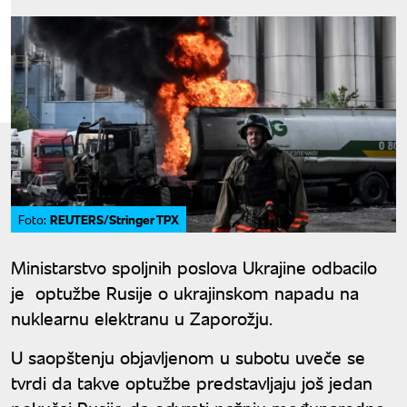
REUTERS/Stringer TPX
Foto:
Ministarstvo spoljnih poslova Ukrajine odbacilo
je optužbe Rusije o ukrajinskom napadu na
nuklearnu elektranu u Zaporožju.
U saopštenju objavljenom u subotu uveče se
tvrdi da takve optužbe predstavljaju još jedan