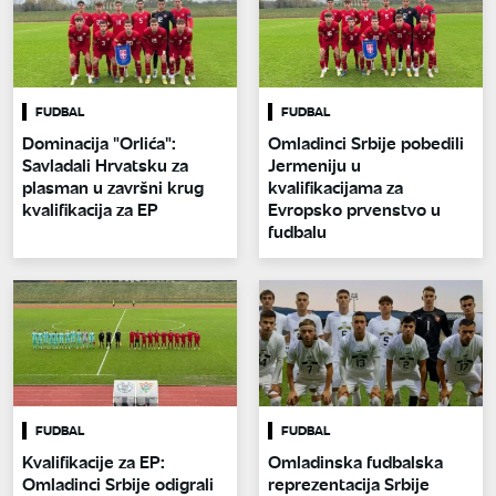
FUDBAL
FUDBAL
Dominacija "Orlića":
Omladinci Srbije pobedili
Savladali Hrvatsku za
Jermeniju u
plasman u završni krug
kvalifikacijama za
kvalifikacija za EP
Evropsko prvenstvo u
fudbalu
FUDBAL
FUDBAL
Kvalifikacije za EP:
Omladinska fudbalska
Omladinci Srbije odigrali
reprezentacija Srbije