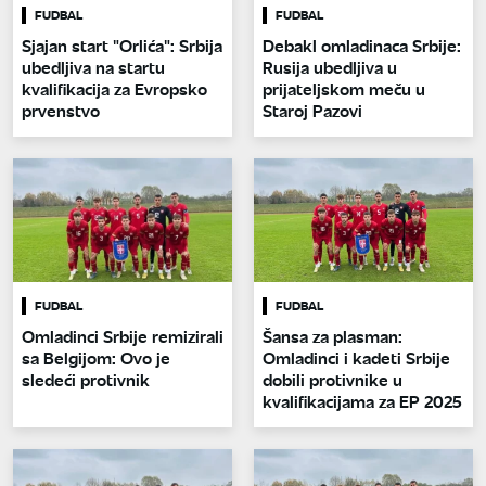
FUDBAL
FUDBAL
Sjajan start "Orlića": Srbija
Debakl omladinaca Srbije:
ubedljiva na startu
Rusija ubedljiva u
kvalifikacija za Evropsko
prijateljskom meču u
prvenstvo
Staroj Pazovi
FUDBAL
FUDBAL
Omladinci Srbije remizirali
Šansa za plasman:
sa Belgijom: Ovo je
Omladinci i kadeti Srbije
sledeći protivnik
dobili protivnike u
kvalifikacijama za EP 2025