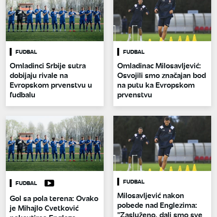
FUDBAL
FUDBAL
Omladinci Srbije sutra
Omladinac Milosavljević:
dobijaju rivale na
Osvojili smo značajan bod
Evropskom prvenstvu u
na putu ka Evropskom
fudbalu
prvenstvu
FUDBAL
FUDBAL
Milosavljević nakon
Gol sa pola terena: Ovako
pobede nad Englezima:
je Mihajlo Cvetković
"Zasluženo, dali smo sve