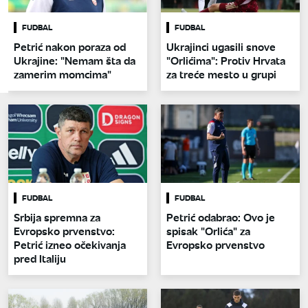
FUDBAL
FUDBAL
Petrić nakon poraza od
Ukrajinci ugasili snove
Ukrajine: "Nemam šta da
"Orlićima": Protiv Hrvata
zamerim momcima"
za treće mesto u grupi
FUDBAL
FUDBAL
Srbija spremna za
Petrić odabrao: Ovo je
Evropsko prvenstvo:
spisak "Orlića" za
Petrić izneo očekivanja
Evropsko prvenstvo
pred Italiju