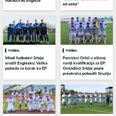
nokautirao Engleze
od sebe"
FUDBAL
FUDBAL
Mladi fudbaleri Srbije
Petrićevi Orlići u elitnoj
srušili Englesku: Velika
rundi kvalifikacija za EP:
pobeda za korak ka EP
Omladinci Srbije posle
preokreta pobedili Gruziju