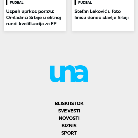
FUDBAL
FUDBAL
Uspeh uprkos porazu:
Stefan Leković u foto
Omladinci Srbije u elitnoj
finišu doneo slavlje Srbiji
rundi kvalifikacija za EP
BLISKI ISTOK
SVE VESTI
NOVOSTI
BIZNIS
SPORT