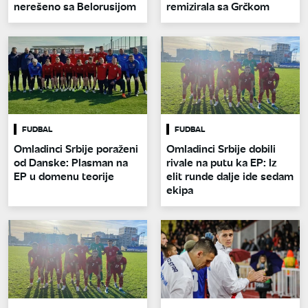
nerešeno sa Belorusijom
remizirala sa Grčkom
FUDBAL
FUDBAL
Omladinci Srbije poraženi
Omladinci Srbije dobili
od Danske: Plasman na
rivale na putu ka EP: Iz
EP u domenu teorije
elit runde dalje ide sedam
ekipa