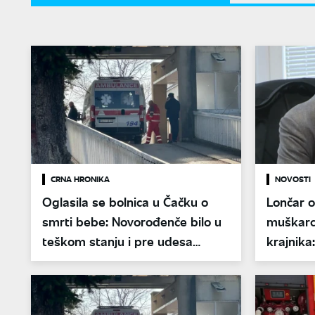
CRNA HRONIKA
NOVOSTI
Oglasila se bolnica u Čačku o
Lončar o
smrti bebe: Novorođenče bilo u
muškarc
teškom stanju i pre udesa
krajnika:
saniteta
ispitać