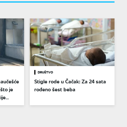
DRUŠTVO
 saučešće
Stigle rode u Čačak: Za 24 sata
ašto je
rođeno šest beba
ije