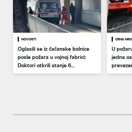
NOVOSTI
CRNA HRO
Oglasili se iz čačanske bolnice
U požar
posle požara u vojnoj fabrici:
jedna o
Doktori otkrili stanje 6
preveze
pacijenata