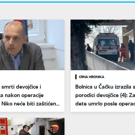
CRNA HRONIKA
 smrti devojčice i
Bolnica u Čačku izrazila
a nakon operacije
porodici devojčice (4): Z
 Niko neće biti zaštićen,
dete umrlo posle operac
emo ceo sistem
krajnika?