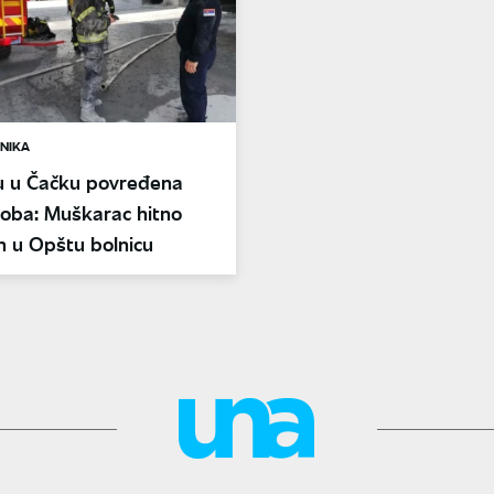
NIKA
u u Čačku povređena
soba: Muškarac hitno
n u Opštu bolnicu