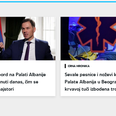
CRNA HRONIKA
lbord na Palati Albanije
Sevale pesnice i noževi 
inuti danas, čim se
Palate Albanija u Beogr
ajstori
krvavoj tuči izbodena tro
muškaraca