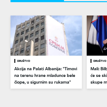
DRUŠTVO
DRUŠTVO
Akcija na Palati Albanija: "Timovi
Mali: Bi
na terenu hrane mladunce bele
će se sk
čiope, u sigurnim su rukama"
skupe m