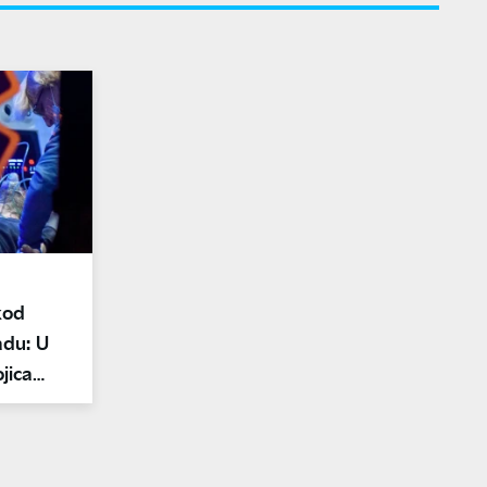
kod
adu: U
jica