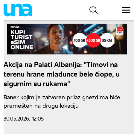
Akcija na Palati Albanija: "Timovi na
terenu hrane mladunce bele čiope, u
sigurnim su rukama"
Baner kojim je zatvoren prilaz gnezdima biće
premešten na drugu lokaciju
30.05.2026. 12:05