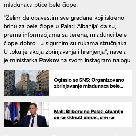
mladunaca ptice bele čiope.
"Želim da obavestim sve građane koji iskreno
brinu za bele čiope u Palati 'Albanija' da su,
prema informacijama sa terena, mladunci bele
čiope dobro i u sigurnim su rukama stručnjaka.
U toku je akcija zbrinjavanja i hranjenja", navela
je ministarka
Pavkov
na svom Instagram nalogu.
Oglasio se SNS: Organizovano
zbrinjavanje mladunaca bele
čiope dok ne bude premešten
baner sa Palate Albanija
Mali: Bilbord na Palati Albanije
će se skinuti danas, čim se
skupe majstori