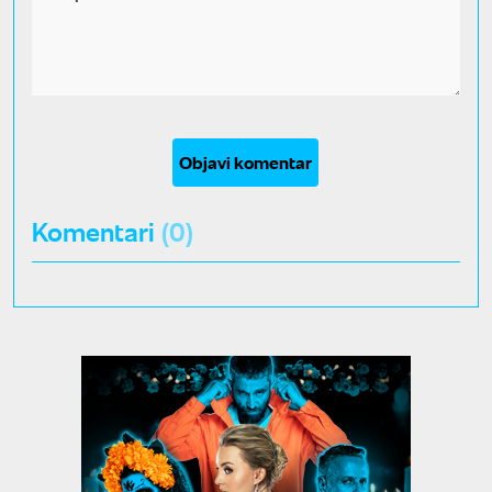
Objavi komentar
Komentari
(0)