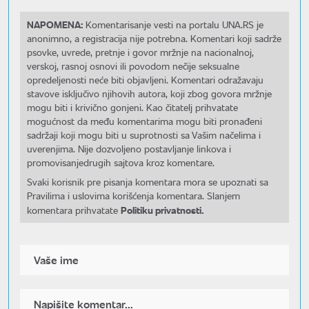
NAPOMENA:
Komentarisanje vesti na portalu UNA.RS je
anonimno, a registracija nije potrebna. Komentari koji sadrže
psovke, uvrede, pretnje i govor mržnje na nacionalnoj,
verskoj, rasnoj osnovi ili povodom nečije seksualne
opredeljenosti neće biti objavljeni. Komentari odražavaju
stavove isključivo njihovih autora, koji zbog govora mržnje
mogu biti i krivično gonjeni. Kao čitatelj prihvatate
mogućnost da među komentarima mogu biti pronađeni
sadržaji koji mogu biti u suprotnosti sa Vašim načelima i
uverenjima. Nije dozvoljeno postavljanje linkova i
promovisanjedrugih sajtova kroz komentare.
Svaki korisnik pre pisanja komentara mora se upoznati sa
Pravilima i uslovima korišćenja komentara. Slanjem
Politiku privatnosti.
komentara prihvatate