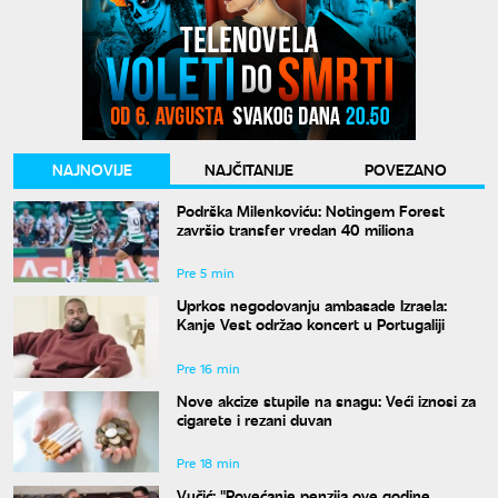
NAJNOVIJE
NAJČITANIJE
POVEZANO
Podrška Milenkoviću: Notingem Forest
završio transfer vredan 40 miliona
Pre 5 min
Uprkos negodovanju ambasade Izraela:
Kanje Vest održao koncert u Portugaliji
Pre 16 min
Nove akcize stupile na snagu: Veći iznosi za
cigarete i rezani duvan
Pre 18 min
Vučić: "Povećanje penzija ove godine,