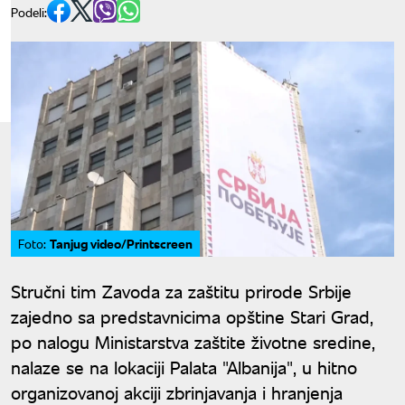
Podeli:
Tanjug video/Printscreen
Foto:
Stručni tim Zavoda za zaštitu prirode Srbije
zajedno sa predstavnicima opštine Stari Grad,
po nalogu Ministarstva zaštite životne sredine,
nalaze se na lokaciji Palata "Albanija", u hitno
organizovanoj akciji zbrinjavanja i hranjenja