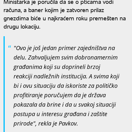
Ministarka je poručila da se o pticama vodi
računa, a baner kojim je zatvoren prilaz
gnezdima biće u najkraćem roku premešten na
drugu lokaciju.
"Ovo je još jedan primer zajedništva na
delu. Zahvaljujem svim dobronamernim
građanima koji su doprineli brzoj
reakciji nadležnih institucija. A svima koji
bi i ovu situaciju da iskoriste za političko
profitiranje poručujem da je država
pokazala da brine i da u svakoj situaciji
postupa u interesu građana i zaštite
prirode", rekla je Pavkov.