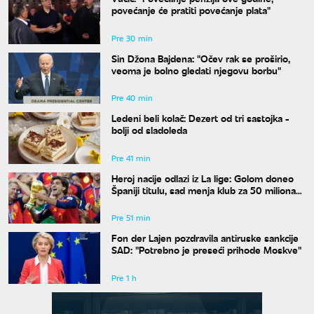
povećanje će pratiti povećanje plata"
Pre 30 min
Sin Džona Bajdena: "Očev rak se proširio,
veoma je bolno gledati njegovu borbu"
Pre 40 min
Ledeni beli kolač: Dezert od tri sastojka -
bolji od sladoleda
Pre 41 min
Heroj nacije odlazi iz La lige: Golom doneo
Španiji titulu, sad menja klub za 50 miliona
evra
Pre 51 min
Fon der Lajen pozdravila antiruske sankcije
SAD: "Potrebno je preseći prihode Moskve"
Pre 1 h