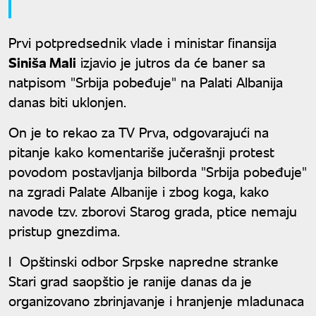
Prvi potpredsednik vlade i ministar finansija
Siniša Mali
izjavio je jutros da će baner sa
natpisom "Srbija pobeđuje" na Palati Albanija
danas biti uklonjen.
On je to rekao za TV Prva, odgovarajući na
pitanje kako komentariše jučerašnji protest
povodom postavljanja bilborda "Srbija pobeđuje"
na zgradi Palate Albanije i zbog koga, kako
navode tzv. zborovi Starog grada, ptice nemaju
pristup gnezdima.
I Opštinski odbor Srpske napredne stranke
Stari grad saopštio je ranije danas da je
organizovano zbrinjavanje i hranjenje mladunaca