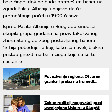
bele čiope, dok ne bude premešten baner na
zgradi Palata Albanija i najavio da će
premeštanje početi u 19.00 časova.
Ispred Palate Albanije u Beogradu sinoć se
okupila grupa građana na poziv takozvanog
zbora Stari grad zbog postavljenog banera
"Srbija pobeđuje" a koji, kako su naveli, blokira
pristup gnezdima belih čiopa koje su se tu
nastanile.
Povezivanje regiona: Otvoren
granični prelaz na tromeđi
Srbije, Mađarske i Rumunije
Zakon roditelj-negovatelj pred
usvajanjem: Uskoro u Skupštini,