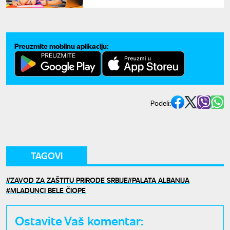
primena od 1. oktobra
Preuzmite mobilnu aplikaciju:
Podeli:
TAGOVI
ZAVOD ZA ZAŠTITU PRIRODE SRBIJE
PALATA ALBANIJA
MLADUNCI BELE ČIOPE
Ostavite Vaš komentar: