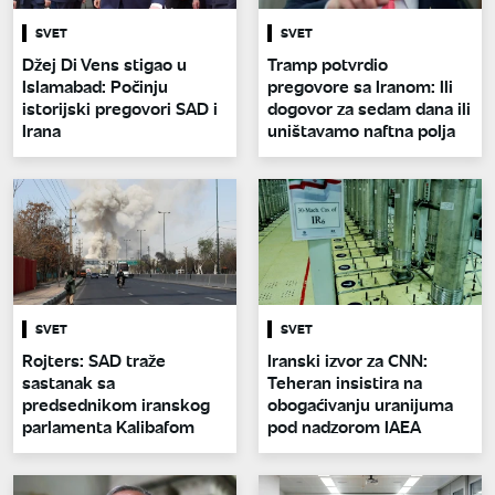
SVET
SVET
Džej Di Vens stigao u
Tramp potvrdio
Islamabad: Počinju
pregovore sa Iranom: Ili
istorijski pregovori SAD i
dogovor za sedam dana ili
Irana
uništavamo naftna polja
SVET
SVET
Rojters: SAD traže
Iranski izvor za CNN:
sastanak sa
Teheran insistira na
predsednikom iranskog
obogaćivanju uranijuma
parlamenta Kalibafom
pod nadzorom IAEA