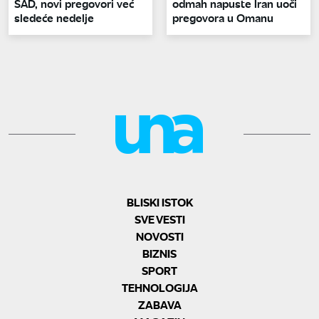
SAD, novi pregovori već
odmah napuste Iran uoči
sledeće nedelje
pregovora u Omanu
BLISKI ISTOK
SVE VESTI
NOVOSTI
BIZNIS
SPORT
TEHNOLOGIJA
ZABAVA