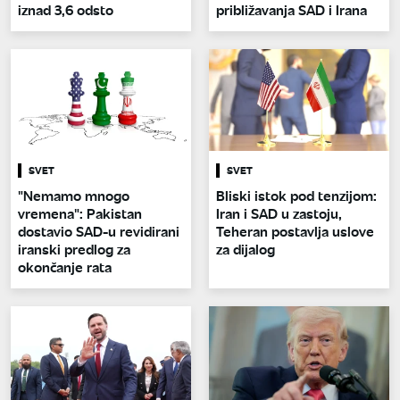
iznad 3,6 odsto
približavanja SAD i Irana
SVET
SVET
"Nemamo mnogo
Bliski istok pod tenzijom:
vremena": Pakistan
Iran i SAD u zastoju,
dostavio SAD-u revidirani
Teheran postavlja uslove
iranski predlog za
za dijalog
okončanje rata