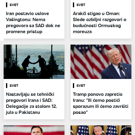
SVET
SVET
Iran postavio uslove
Arakči stigao u Oman:
Vašingtonu: Nema
Slede ozbiljni razgovori o
pregovora sa SAD dok ne
budućnosti Ormuskog
promene pristup
moreuza
SVET
SVET
Nastavljaju se tehnički
Tramp ponovo zapretio
pregovori Irana i SAD:
Iranu: "Ili ćemo postići
Delegacije za stolom 12.
sporazum ili ćemo završiti
jula u Pakistanu
posao"