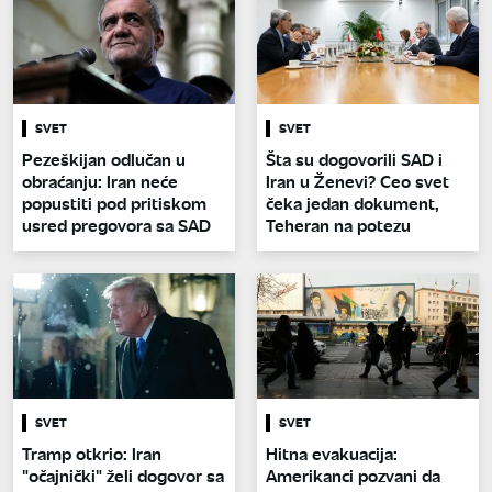
SVET
SVET
Pezeškijan odlučan u
Šta su dogovorili SAD i
obraćanju: Iran neće
Iran u Ženevi? Ceo svet
popustiti pod pritiskom
čeka jedan dokument,
usred pregovora sa SAD
Teheran na potezu
SVET
SVET
Tramp otkrio: Iran
Hitna evakuacija:
"očajnički" želi dogovor sa
Amerikanci pozvani da