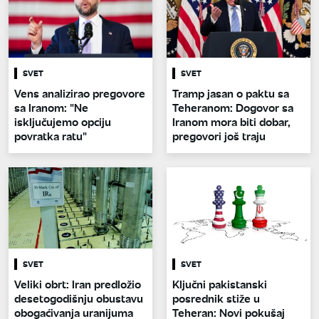
SVET
SVET
Vens analizirao pregovore
Tramp jasan o paktu sa
sa Iranom: "Ne
Teheranom: Dogovor sa
isključujemo opciju
Iranom mora biti dobar,
povratka ratu"
pregovori još traju
SVET
SVET
Veliki obrt: Iran predložio
Ključni pakistanski
desetogodišnju obustavu
posrednik stiže u
obogaćivanja uranijuma
Teheran: Novi pokušaj