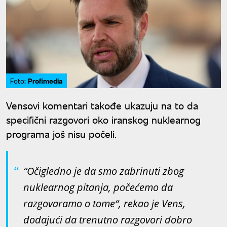
Profimedia
Foto:
Vensovi komentari takođe ukazuju na to da
specifični razgovori oko iranskog nuklearnog
programa još nisu počeli.
“Očigledno je da smo zabrinuti zbog
nuklearnog pitanja, počećemo da
razgovaramo o tome“, rekao je Vens,
dodajući da trenutno razgovori dobro