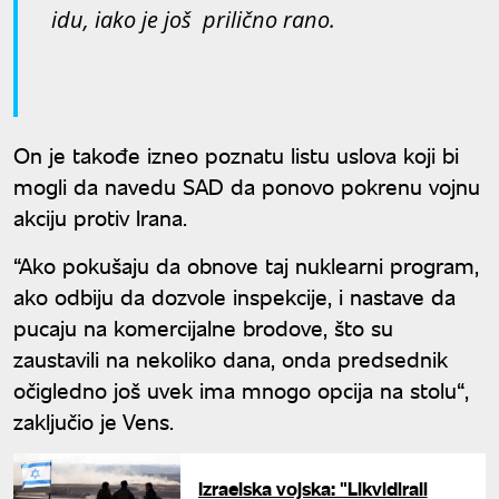
idu, iako je još prilično rano.
On je takođe izneo poznatu listu uslova koji bi
mogli da navedu SAD da ponovo pokrenu vojnu
akciju protiv Irana.
“Ako pokušaju da obnove taj nuklearni program,
ako odbiju da dozvole inspekcije, i nastave da
pucaju na komercijalne brodove, što su
zaustavili na nekoliko dana, onda predsednik
očigledno još uvek ima mnogo opcija na stolu“,
zaključio je Vens.
Izraelska vojska: "Likvidirali