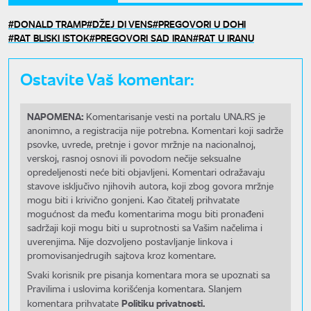
DONALD TRAMP
DŽEJ DI VENS
PREGOVORI U DOHI
RAT BLISKI ISTOK
PREGOVORI SAD IRAN
RAT U IRANU
Ostavite Vaš komentar:
NAPOMENA:
Komentarisanje vesti na portalu UNA.RS je
anonimno, a registracija nije potrebna. Komentari koji sadrže
psovke, uvrede, pretnje i govor mržnje na nacionalnoj,
verskoj, rasnoj osnovi ili povodom nečije seksualne
opredeljenosti neće biti objavljeni. Komentari odražavaju
stavove isključivo njihovih autora, koji zbog govora mržnje
mogu biti i krivično gonjeni. Kao čitatelj prihvatate
mogućnost da među komentarima mogu biti pronađeni
sadržaji koji mogu biti u suprotnosti sa Vašim načelima i
uverenjima. Nije dozvoljeno postavljanje linkova i
promovisanjedrugih sajtova kroz komentare.
Svaki korisnik pre pisanja komentara mora se upoznati sa
Pravilima i uslovima korišćenja komentara. Slanjem
Politiku privatnosti.
komentara prihvatate