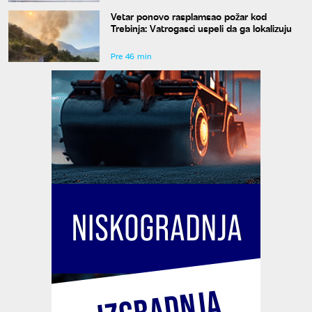
Vetar ponovo rasplamsao požar kod
Trebinja: Vatrogasci uspeli da ga lokalizuju
Pre 46 min