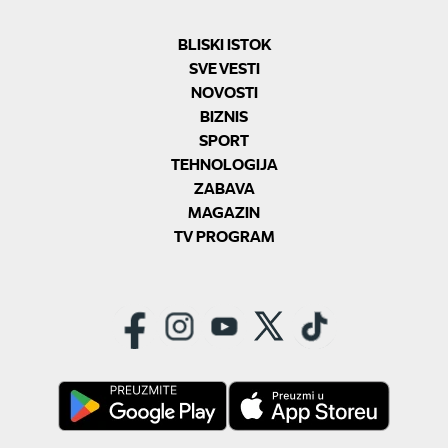
BLISKI ISTOK
SVE VESTI
NOVOSTI
BIZNIS
SPORT
TEHNOLOGIJA
ZABAVA
MAGAZIN
TV PROGRAM