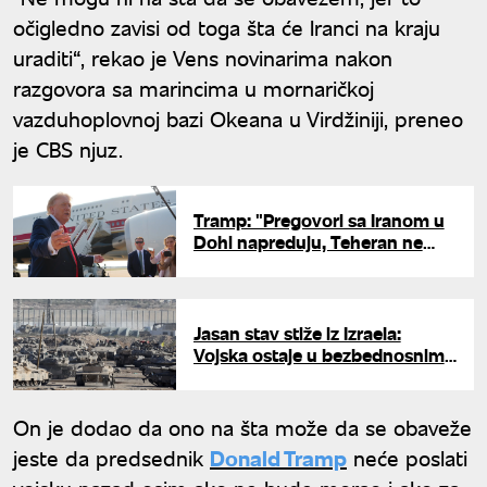
očigledno zavisi od toga šta će Iranci na kraju
uraditi“, rekao je Vens novinarima nakon
razgovora sa marincima u mornaričkoj
vazduhoplovnoj bazi Okeana u Virdžiniji, preneo
je CBS njuz.
Tramp: "Pregovori sa Iranom u
Dohi napreduju, Teheran ne
sme da ima nuklearno oružje"
Jasan stav stiže iz Izraela:
Vojska ostaje u bezbednosnim
zonama u Libanu, Siriji i Gazi
On je dodao da ono na šta može da se obaveže
jeste da predsednik
Donald Tramp
neće poslati