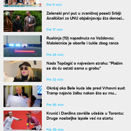
Pre 9 min
Zelenski prvi put u zvaničnoj poseti Srbiji:
Analitičari za UNU objašnjavaju šta donosi
susret u Beogradu i kako će reagovati
Moskva
Pre 17 min
Ruskinja (19) napadnuta na Voždovcu:
Maloletnice je oborile i tukle zbog ranca
Pre 26 min
Nada Topčagić o najvećem strahu: "Plašim
se da ću ostati sama u grobu"
Pre 32 min
Okršaj oko Bele kuće ide pred Vrhovni sud:
Tramp najavio žalbu nakon što su mu
blokirani radovi
Pre 36 min
Krunić i Danilina završile učešće u Torontu:
Druge nositeljke ispale već na startu
Pre 39 min