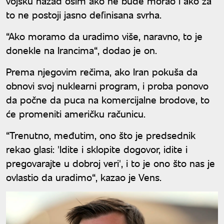
vojsku nazad osim ako ne bude morao i ako za
to ne postoji jasno definisana svrha.
“Ako moramo da uradimo više, naravno, to je
donekle na Irancima“, dodao je on.
Prema njegovim rečima, ako Iran pokuša da
obnovi svoj nuklearni program, i proba ponovo
da počne da puca na komercijalne brodove, to
će promeniti američku računicu.
“Trenutno, međutim, ono što je predsednik
rekao glasi: 'Idite i sklopite dogovor, idite i
pregovarajte u dobroj veri', i to je ono što nas je
ovlastio da uradimo“, kazao je Vens.