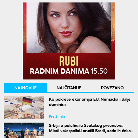
NAJNOVIJE
NAJČITANIJE
POVEZANO
Ko pokreće ekonomiju EU: Nemačka i dalje
dominira
Pre 2 min
Srbija u polufinalu Svetskog prvenstva:
Mladi vaterpolisti srušili Brazil, sada ih čeka
Hrvatska