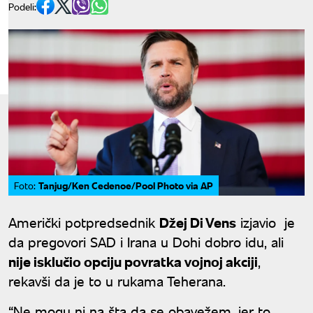
Podeli:
Tanjug/Ken Cedenoe/Pool Photo via AP
Foto:
Američki potpredsednik
Džej Di Vens
izjavio je
da pregovori SAD i Irana u Dohi dobro idu, ali
nije isklučio opciju povratka vojnoj akciji
,
rekavši da je to u rukama Teherana.
“Ne mogu ni na šta da se obavežem, jer to