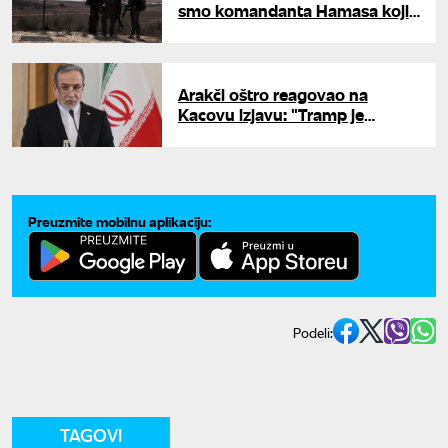
smo komandanta Hamasa koji
je predstavljao pretnju"
Arakči oštro reagovao na
Kacovu izjavu: "Tramp je
preuzeo obavezu da obuzda
Izrael"
Preuzmite mobilnu aplikaciju:
Podeli:
TAGOVI