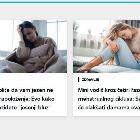
ZDRAVLJE
lite da vam jesen ne
Mini vodič kroz četiri faz
rapoloženje: Evo kako
menstrualnog ciklusa: Sa
ziđete "jesenji bluz"
će olakšati damama ova