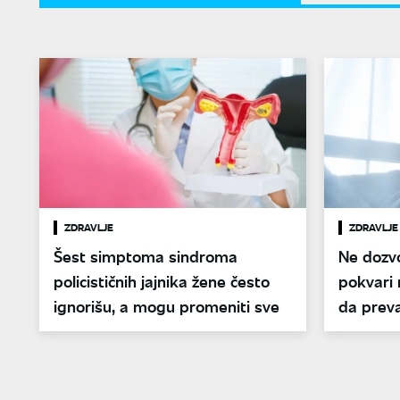
ZDRAVLJE
ZDRAVLJE
Šest simptoma sindroma
Ne dozvo
policističnih jajnika žene često
pokvari 
ignorišu, a mogu promeniti sve
da preva