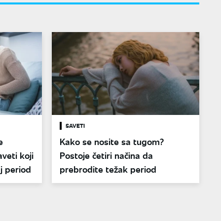
SAVETI
e
Kako se nosite sa tugom?
veti koji
Postoje četiri načina da
j period
prebrodite težak period