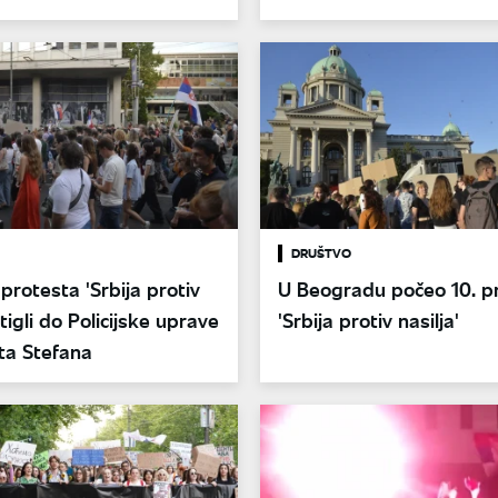
DRUŠTVO
 protesta 'Srbija protiv
U Beogradu počeo 10. p
stigli do Policijske uprave
'Srbija protiv nasilja'
ta Stefana