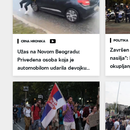
POLITIKA
CRNA HRONIKA
Završen 
Užas na Novom Beogradu:
nasilja"
Privedena osoba koja je
okupljan
automobilom udarila devojku
tokom protesne šetnje