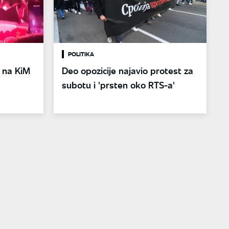
POLITIKA
 na KiM
Deo opozicije najavio protest za
subotu i 'prsten oko RTS-a'