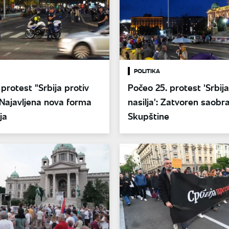
POLITIKA
protest "Srbija protiv
Počeo 25. protest 'Srbija
: Najavljena nova forma
nasilja': Zatvoren saobr
ja
Skupštine