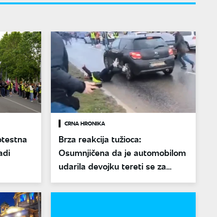
CRNA HRONIKA
otestna
Brza reakcija tužioca:
adi
Osumnjičena da je automobilom
udarila devojku tereti se za
pokušaj teškog ubistva