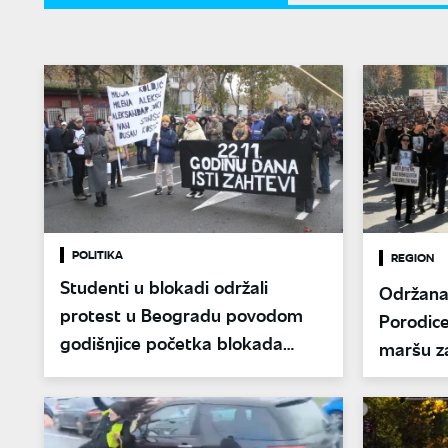
POLITIKA
REGION
Studenti u blokadi održali
Održana 
protest u Beogradu povodom
Porodice
godišnjice početka blokada
maršu za
fakulteta
Kočani