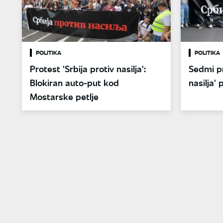
POLITIKA
POLITIKA
Protest 'Srbija protiv nasilja':
Sedmi pr
Blokiran auto-put kod
nasilja'
Mostarske petlje