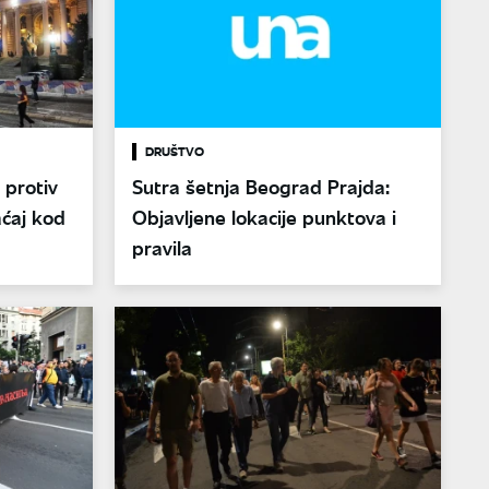
DRUŠTVO
 protiv
Sutra šetnja Beograd Prajda:
aćaj kod
Objavljene lokacije punktova i
pravila