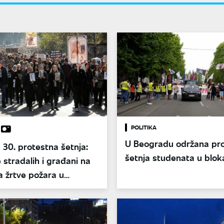
POLITIKA
U Beogradu održana pr
30. protestna šetnja:
šetnja studenata u blok
 stradalih i građani na
 žrtve požara u
ma