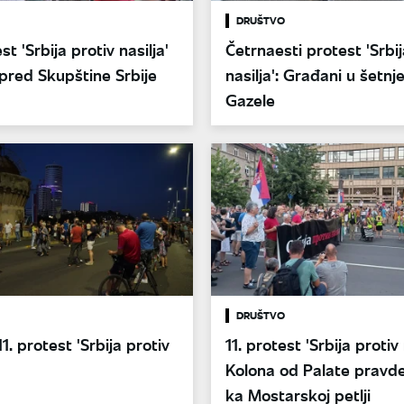
DRUŠTVO
st 'Srbija protiv nasilja'
Četrnaesti protest 'Srbij
pred Skupštine Srbije
nasilja': Građani u šetnj
Gazele
DRUŠTVO
1. protest 'Srbija protiv
11. protest 'Srbija protiv 
Kolona od Palate pravd
ka Mostarskoj petlji