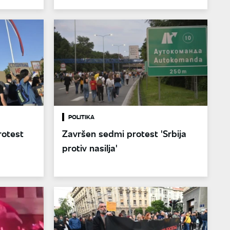
POLITIKA
rotest
Završen sedmi protest 'Srbija
protiv nasilja'