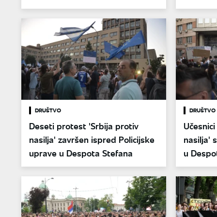
DRUŠTVO
DRUŠTVO
Deseti protest 'Srbija protiv
Učesnici
nasilja' završen ispred Policijske
nasilja' 
uprave u Despota Stefana
u Despo