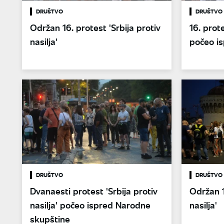
DRUŠTVO
DRUŠTVO
Održan 16. protest 'Srbija protiv
16. prote
nasilja'
počeo is
DRUŠTVO
DRUŠTVO
Dvanaesti protest 'Srbija protiv
Održan 1
nasilja' počeo ispred Narodne
nasilja'
skupštine