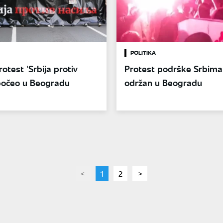
POLITIKA
otest 'Srbija protiv
Protest podrške Srbima
 počeo u Beogradu
održan u Beogradu
page
You're
1
page
2
page
on
page