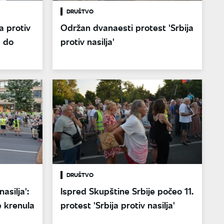
DRUŠTVO
a protiv
Održan dvanaesti protest 'Srbija
e do
protiv nasilja'
DRUŠTVO
nasilja':
Ispred Skupštine Srbije počeo 11.
e krenula
protest 'Srbija protiv nasilja'