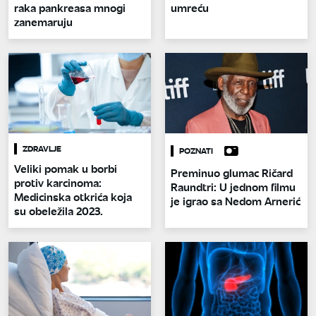
raka pankreasa mnogi
umreću
zanemaruju
ZDRAVLJE
POZNATI
Veliki pomak u borbi
Preminuo glumac Ričard
protiv karcinoma:
Raundtri: U jednom filmu
Medicinska otkrića koja
je igrao sa Nedom Arnerić
su obeležila 2023.