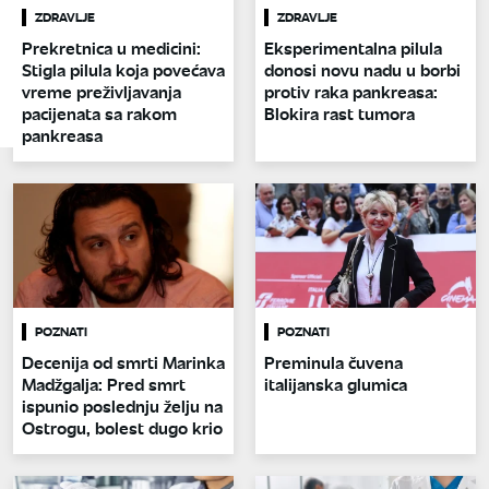
ZDRAVLJE
ZDRAVLJE
Prekretnica u medicini:
Eksperimentalna pilula
Stigla pilula koja povećava
donosi novu nadu u borbi
vreme preživljavanja
protiv raka pankreasa:
pacijenata sa rakom
Blokira rast tumora
pankreasa
POZNATI
POZNATI
Decenija od smrti Marinka
Preminula čuvena
Madžgalja: Pred smrt
italijanska glumica
ispunio poslednju želju na
Ostrogu, bolest dugo krio