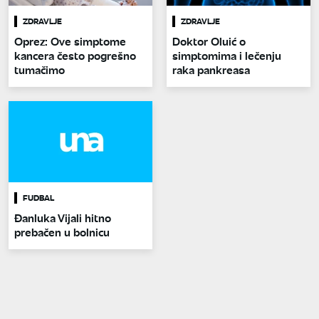
ZDRAVLJE
ZDRAVLJE
Oprez: Ove simptome
Doktor Oluić o
kancera često pogrešno
simptomima i lečenju
tumačimo
raka pankreasa
FUDBAL
Đanluka Vijali hitno
prebačen u bolnicu