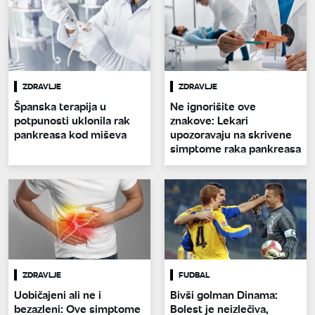
ZDRAVLJE
ZDRAVLJE
Španska terapija u
Ne ignorišite ove
potpunosti uklonila rak
znakove: Lekari
pankreasa kod miševa
upozoravaju na skrivene
simptome raka pankreasa
ZDRAVLJE
FUDBAL
Uobičajeni ali ne i
Bivši golman Dinama:
bezazleni: Ove simptome
Bolest je neizlečiva,