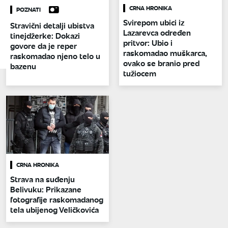
CRNA HRONIKA
POZNATI
Svirepom ubici iz
Stravični detalji ubistva
Lazarevca određen
tinejdžerke: Dokazi
pritvor: Ubio i
govore da je reper
raskomadao muškarca,
raskomadao njeno telo u
ovako se branio pred
bazenu
tužiocem
CRNA HRONIKA
Strava na suđenju
Belivuku: Prikazane
fotografije raskomadanog
tela ubijenog Veličkovića