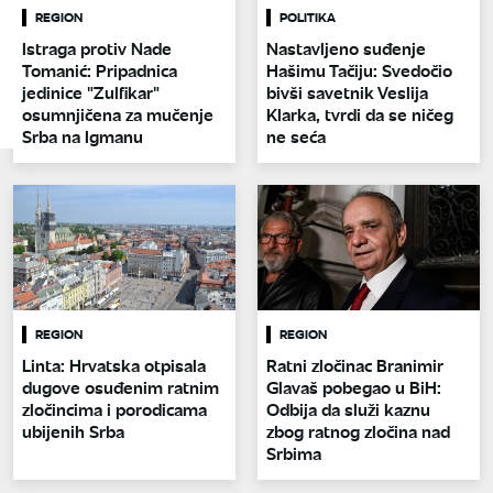
REGION
POLITIKA
Istraga protiv Nade
Nastavljeno suđenje
Tomanić: Pripadnica
Hašimu Tačiju: Svedočio
jedinice "Zulfikar"
bivši savetnik Veslija
osumnjičena za mučenje
Klarka, tvrdi da se ničeg
Srba na Igmanu
ne seća
REGION
REGION
Linta: Hrvatska otpisala
Ratni zločinac Branimir
dugove osuđenim ratnim
Glavaš pobegao u BiH:
zločincima i porodicama
Odbija da služi kaznu
ubijenih Srba
zbog ratnog zločina nad
Srbima