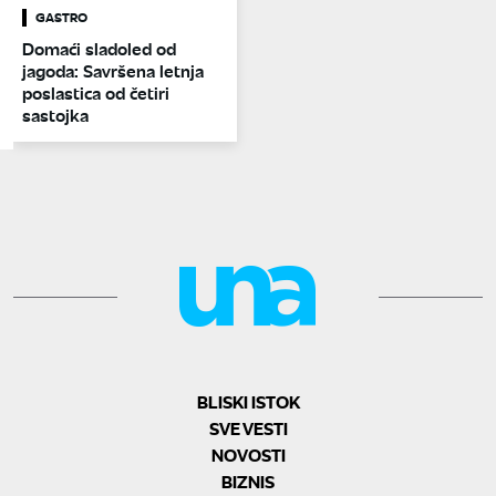
GASTRO
Domaći sladoled od
jagoda: Savršena letnja
poslastica od četiri
sastojka
BLISKI ISTOK
SVE VESTI
NOVOSTI
BIZNIS