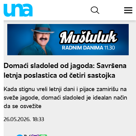
Domaći sladoled od jagoda: Savršena
letnja poslastica od četiri sastojka
Kada stignu vreli letnji dani i pijace zamirišu na
sveže jagode, domaći sladoled je idealan način
da se osvežite
26.05.2026. 18:33