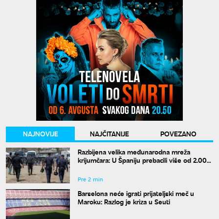
NAJNOVIJE
NAJČITANIJE
POVEZANO
Razbijena velika međunarodna mreža
krijumčara: U Španiju prebacili više od 2.000
migranata
Pre 2 min
Barselona neće igrati prijateljski meč u
Maroku: Razlog je kriza u Seuti