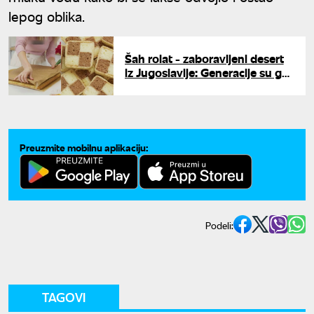
lepog oblika.
Šah rolat - zaboravljeni desert
iz Jugoslavije: Generacije su ga
obožavale
Preuzmite mobilnu aplikaciju:
Podeli:
TAGOVI