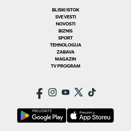
BLISKI ISTOK
SVE VESTI
NOVOSTI
BIZNIS
SPORT
TEHNOLOGIJA
ZABAVA
MAGAZIN
TV PROGRAM