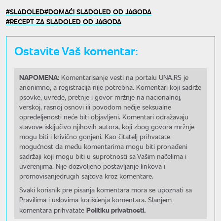
SLADOLED
DOMAĆI SLADOLED OD JAGODA
RECEPT ZA SLADOLED OD JAGODA
Ostavite Vaš komentar:
NAPOMENA:
Komentarisanje vesti na portalu UNA.RS je
anonimno, a registracija nije potrebna. Komentari koji sadrže
psovke, uvrede, pretnje i govor mržnje na nacionalnoj,
verskoj, rasnoj osnovi ili povodom nečije seksualne
opredeljenosti neće biti objavljeni. Komentari odražavaju
stavove isključivo njihovih autora, koji zbog govora mržnje
mogu biti i krivično gonjeni. Kao čitatelj prihvatate
mogućnost da među komentarima mogu biti pronađeni
sadržaji koji mogu biti u suprotnosti sa Vašim načelima i
uverenjima. Nije dozvoljeno postavljanje linkova i
promovisanjedrugih sajtova kroz komentare.
Svaki korisnik pre pisanja komentara mora se upoznati sa
Pravilima i uslovima korišćenja komentara. Slanjem
Politiku privatnosti.
komentara prihvatate