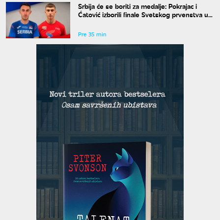
Srbija će se boriti za medalje: Pokrajac i
Ćatović izborili finale Svetskog prvenstva u
Judžinu
Pre 35 min