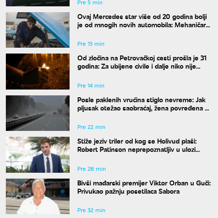
Pre 5 min
Ovaj Mercedes star više od 20 godina bolji
je od mnogih novih automobila: Mehaničar
tvrdi da bi ga odmah kupio
Pre 13 min
Od zločina na Petrovačkoj cesti prošla je 31
godina: Za ubijene civile i dalje niko nije
odgovarao
Pre 14 min
Posle paklenih vrućina stiglo nevreme: Jak
pljusak otežao saobraćaj, žena povređena u
Leskovcu
Pre 22 min
Stiže jeziv triler od kog se Holivud plaši:
Robert Patinson neprepoznatljiv u ulozi
slavnog voditelja
Pre 28 min
Bivši mađarski premijer Viktor Orban u Guči:
Privukao pažnju posetilaca Sabora
Pre 32 min