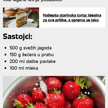
Najlepša starinska torta: Idealna
za sve prilike, a sprema se lako
Sastojci:
500 g svežih jagoda
150 g šećera u prahu
200 ml slatke pavlake
100 ml mleka