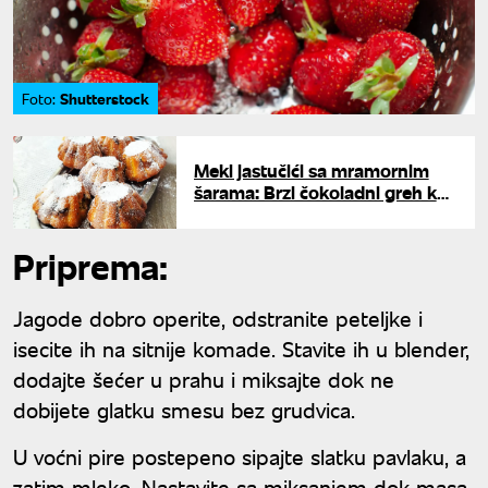
Shutterstock
Foto:
Meki jastučići sa mramornim
šarama: Brzi čokoladni greh koji
osvaja na prvi zalogaj
Priprema:
Jagode dobro operite, odstranite peteljke i
isecite ih na sitnije komade. Stavite ih u blender,
dodajte šećer u prahu i miksajte dok ne
dobijete glatku smesu bez grudvica.
U voćni pire postepeno sipajte slatku pavlaku, a
zatim mleko. Nastavite sa miksanjem dok masa