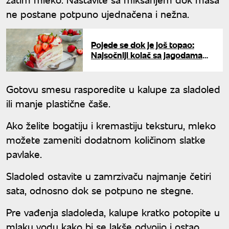
ne postane potpuno ujednačena i nežna.
Pojede se dok je još topao:
Najsočniji kolač sa jagodama
koji se preliva voćnim sosom
Gotovu smesu rasporedite u kalupe za sladoled
ili manje plastične čaše.
Ako želite bogatiju i kremastiju teksturu, mleko
možete zameniti dodatnom količinom slatke
pavlake.
Sladoled ostavite u zamrzivaču najmanje četiri
sata, odnosno dok se potpuno ne stegne.
Pre vađenja sladoleda, kalupe kratko potopite u
mlaku vodu kako bi se lakše odvojio i ostao