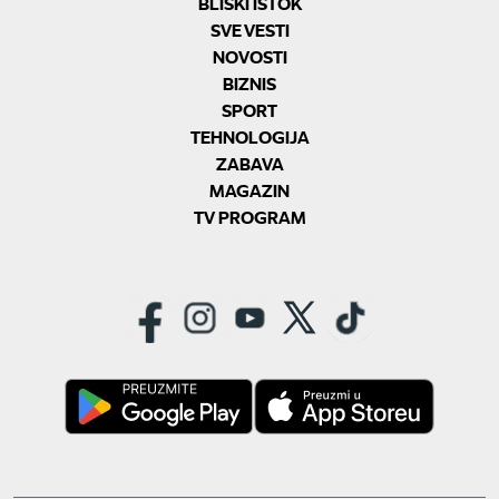
BLISKI ISTOK
SVE VESTI
NOVOSTI
BIZNIS
SPORT
TEHNOLOGIJA
ZABAVA
MAGAZIN
TV PROGRAM