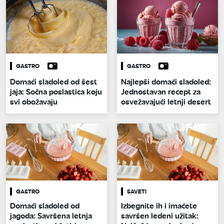
GASTRO
GASTRO
Domaći sladoled od šest
Najlepši domaći sladoled:
jaja: Sočna poslastica koju
Jednostavan recept za
svi obožavaju
osvežavajući letnji desert
GASTRO
SAVETI
Domaći sladoled od
Izbegnite ih i imaćete
jagoda: Savršena letnja
savršen ledeni užitak: