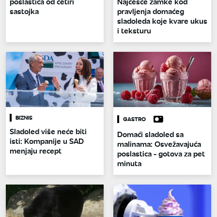
poslastica od četiri
Najčešće zamke kod
sastojka
pravljenja domaćeg
sladoleda koje kvare ukus
i teksturu
BIZNIS
GASTRO
Sladoled više neće biti
Domaći sladoled sa
isti: Kompanije u SAD
malinama: Osvežavajuća
menjaju recept
poslastica - gotova za pet
minuta