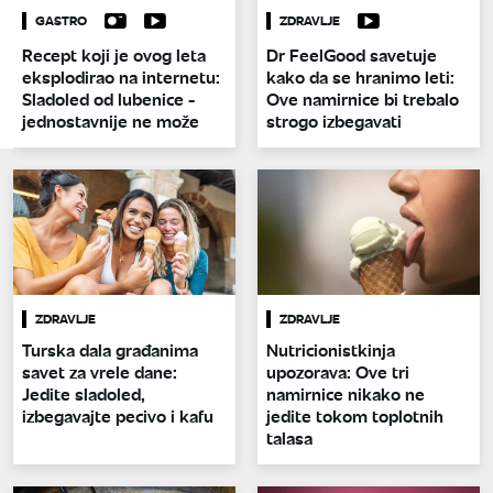
GASTRO
ZDRAVLJE
Recept koji je ovog leta
Dr FeelGood savetuje
eksplodirao na internetu:
kako da se hranimo leti:
Sladoled od lubenice -
Ove namirnice bi trebalo
jednostavnije ne može
strogo izbegavati
ZDRAVLJE
ZDRAVLJE
Turska dala građanima
Nutricionistkinja
savet za vrele dane:
upozorava: Ove tri
Jedite sladoled,
namirnice nikako ne
izbegavajte pecivo i kafu
jedite tokom toplotnih
talasa