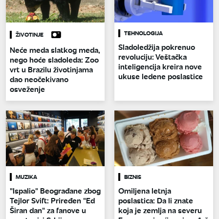
TEHNOLOGIJA
ŽIVOTINJE
Sladoledžija pokrenuo
Neće meda slatkog meda,
revoluciju: Veštačka
nego hoće sladoleda: Zoo
inteligencija kreira nove
vrt u Brazilu životinjama
ukuse ledene poslastice
dao neočekivano
osveženje
MUZIKA
BIZNIS
"Ispalio" Beograđane zbog
Omiljena letnja
Tejlor Svift: Priređen "Ed
poslastica: Da li znate
Širan dan" za fanove u
koja je zemlja na severu