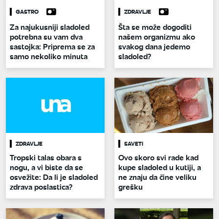
GASTRO
ZDRAVLJE
Za najukusniji sladoled
Šta se može dogoditi
potrebna su vam dva
našem organizmu ako
sastojka: Priprema se za
svakog dana jedemo
samo nekoliko minuta
sladoled?
ZDRAVLJE
SAVETI
Tropski talas obara s
Ovo skoro svi rade kad
nogu, a vi biste da se
kupe sladoled u kutiji, a
osvežite: Da li je sladoled
ne znaju da čine veliku
zdrava poslastica?
grešku