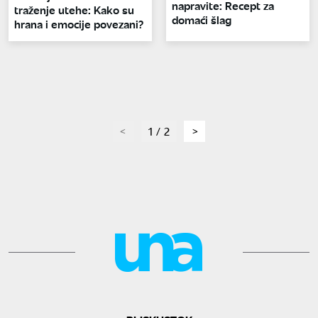
napravite: Recept za
traženje utehe: Kako su
domaći šlag
hrana i emocije povezani?
page
1 / 2
page