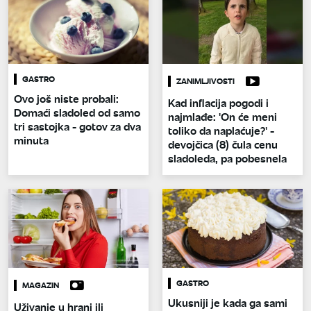
GASTRO
ZANIMLJIVOSTI
Ovo još niste probali:
Kad inflacija pogodi i
Domaći sladoled od samo
najmlađe: 'On će meni
tri sastojka - gotov za dva
toliko da naplaćuje?' -
minuta
devojčica (8) čula cenu
sladoleda, pa pobesnela
GASTRO
MAGAZIN
Ukusniji je kada ga sami
Uživanje u hrani ili