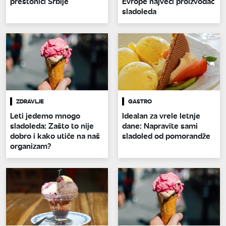
prestonici Srbije
Evrope najveći proizvođač
sladoleda
ZDRAVLJE
GASTRO
Leti jedemo mnogo
Idealan za vrele letnje
sladoleda: Zašto to nije
dane: Napravite sami
dobro i kako utiče na naš
sladoled od pomorandže
organizam?