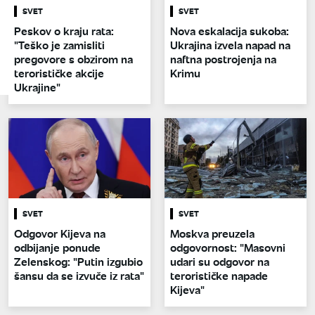
SVET
SVET
Peskov o kraju rata:
Nova eskalacija sukoba:
"Teško je zamisliti
Ukrajina izvela napad na
pregovore s obzirom na
naftna postrojenja na
terorističke akcije
Krimu
Ukrajine"
SVET
SVET
Odgovor Kijeva na
Moskva preuzela
odbijanje ponude
odgovornost: "Masovni
Zelenskog: "Putin izgubio
udari su odgovor na
šansu da se izvuče iz rata"
terorističke napade
Kijeva"