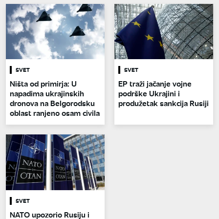
SVET
SVET
Ništa od primirja: U
EP traži jačanje vojne
napadima ukrajinskih
podrške Ukrajini i
dronova na Belgorodsku
produžetak sankcija Rusiji
oblast ranjeno osam civila
SVET
NATO upozorio Rusiju i