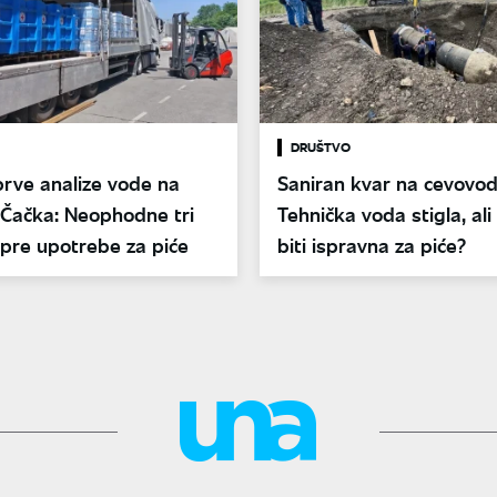
DRUŠTVO
prve analize vode na
Saniran kvar na cevovod
ji Čačka: Neophodne tri
Tehnička voda stigla, al
pre upotrebe za piće
biti ispravna za piće?