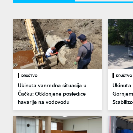
DRUŠTVO
DRUŠTVO
Ukinuta vanredna situacija u
Ukinuta 
Čačku: Otklonjene posledice
Gornjem
havarije na vodovodu
Stabili
iz Rzava