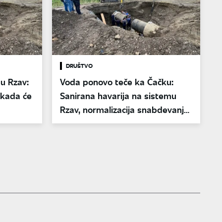
DRUŠTVO
u Rzav:
Voda ponovo teče ka Čačku:
i kada će
Sanirana havarija na sistemu
Rzav, normalizacija snabdevanja
u toku