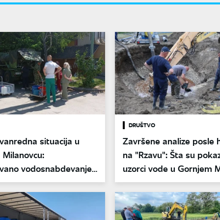
DRUŠTVO
vanredna situacija u
Završene analize posle h
 Milanovcu:
na "Rzavu": Šta su pokaz
zovano vodosnabdevanje
uzorci vode u Gornjem 