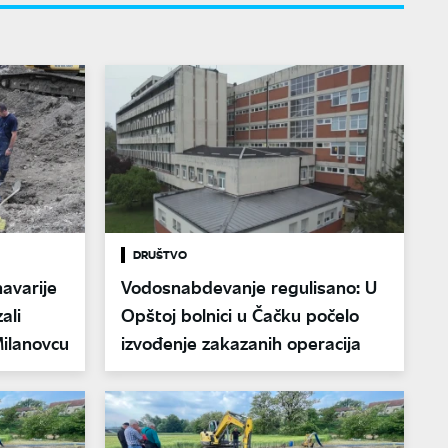
DRUŠTVO
avarije
Vodosnabdevanje regulisano: U
ali
Opštoj bolnici u Čačku počelo
Milanovcu
izvođenje zakazanih operacija