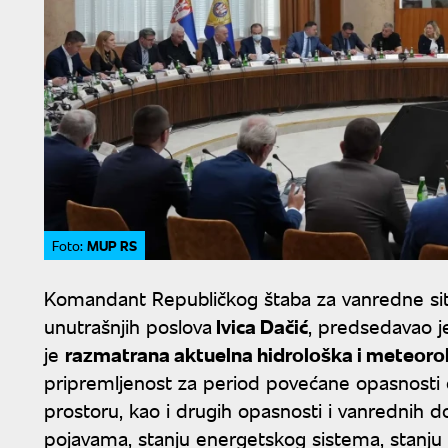
MUP RS
Foto:
Komandant Republičkog štaba za vanredne situ
unutrašnjih poslova
Ivica Dačić
, predsedavao je
je
razmatrana aktuelna hidrološka i meteorolo
pripremljenost za period povećane opasnosti o
prostoru, kao i drugih opasnosti i vanrednih
pojavama, stanju energetskog sistema, stanju