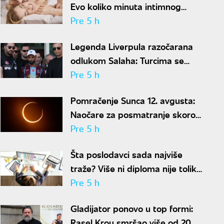
Evo koliko minuta intimnog
odnosa je ženi potrebno da bi
Pre 5 h
bila potpuno zadovoljna
Legenda Liverpula razočarana
odlukom Salaha: Turcima se
neće dopasti ove reči
Pre 5 h
Pomračenje Sunca 12. avgusta:
Naočare za posmatranje skoro
rasprodate
Pre 5 h
Šta poslodavci sada najviše
traže? Više ni diploma nije toliko
važna
Pre 5 h
Gladijator ponovo u top formi:
Rasel Krou smršao više od 20