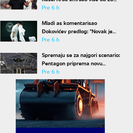
kilograma pa zapalio društvene
Pre 6 h
mreže novim izgledom
Mladi as komentarisao
Đokovićev predlog: "Novak je
sve stariji, zato nam predlaže
Pre 6 h
kraće mečeve"
Spremaju se za najgori scenario:
Pentagon priprema novu
nuklearnu strategiju za
Pre 6 h
eventualni sukob sa Rusijom i
Kinom