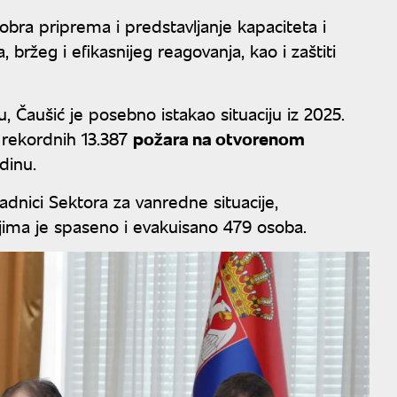
obra priprema i predstavljanje kapaciteta i
 bržeg i efikasnijeg reagovanja, kao i zaštiti
 Čaušić je posebno istakao situaciju iz 2025.
 rekordnih 13.387
požara na otvorenom
odinu.
dnici Sektora za vanredne situacije,
u kojima je spaseno i evakuisano 479 osoba.