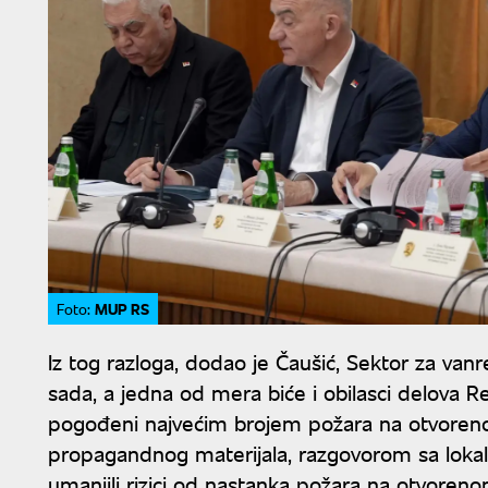
MUP RS
Foto:
Iz tog razloga, dodao je Čaušić, Sektor za van
sada, a jedna od mera biće i obilasci delova Rep
pogođeni najvećim brojem požara na otvoreno
propagandnog materijala, razgovorom sa lokal
umanjili rizici od nastanka požara na otvoreno