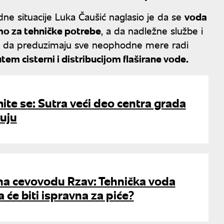
dne situacije Luka Čaušić naglasio je da se
voda
mo za tehničke potrebe
, a da nadležne službe i
jaju da preduzimaju sve neophodne mere radi
m cisterni i distribucijom flaširane vode.
ite se: Sutra veći deo centra grada
ruju
 na cevovodu Rzav: Tehnička voda
da će biti ispravna za piće?