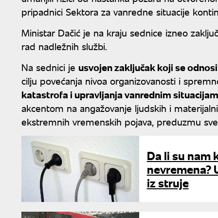
pripadnici Sektora za vanredne situacije kontin
Ministar Dačić je na kraju sednice izneo zaklju
rad nadležnih službi.
Na sednici je
usvojen zaključak koji se odnosi
cilju povećanja nivoa organizovanosti i sprem
katastrofa i upravljanja vanrednim situacija
akcentom na angažovanje ljudskih i materijaln
ekstremnih vremenskih pojava, preduzmu sve 
Da li su nam 
nevremena? U 
iz struje