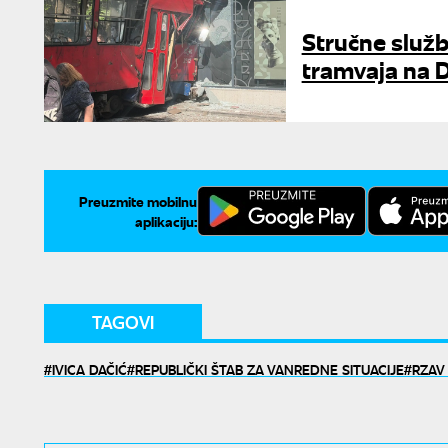
Stručne služb
tramvaja na D
Preuzmite mobilnu
aplikaciju:
TAGOVI
IVICA DAČIĆ
REPUBLIČKI ŠTAB ZA VANREDNE SITUACIJE
RZAV