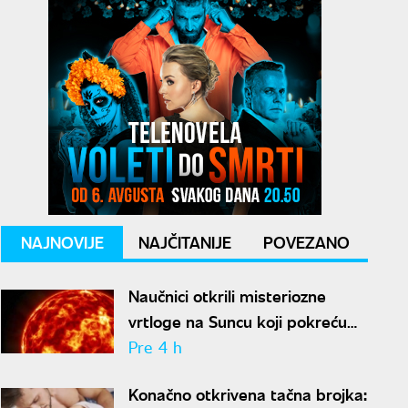
NAJNOVIJE
NAJČITANIJE
POVEZANO
Naučnici otkrili misteriozne
vrtloge na Suncu koji pokreću
solarne baklje
Pre 4 h
Konačno otkrivena tačna brojka: