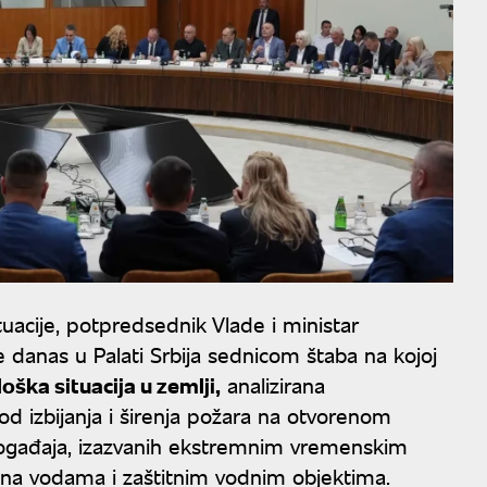
acije, potpredsednik Vlade i ministar
 danas u Palati Srbija sednicom štaba na kojoj
ška situacija u zemlji,
analizirana
d izbijanja i širenja požara na otvorenom
 događaja, izazvanih ekstremnim vremenskim
 na vodama i zaštitnim vodnim objektima.