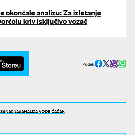
e okončale analizu: Za izletanje
orćolu kriv isključivo vozač
Podeli:
 SANACIJA
ANALIZA VODE ČAČAK