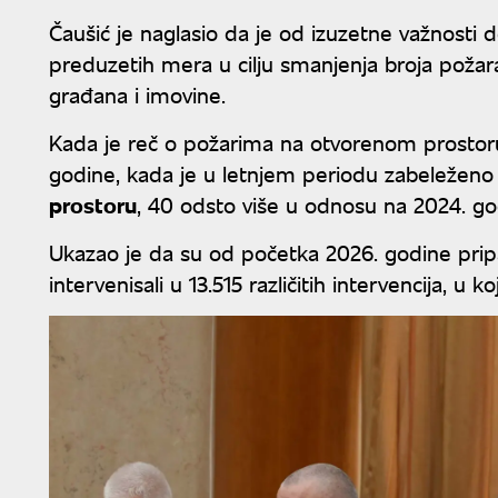
Čaušić je naglasio da je od izuzetne važnosti d
preduzetih mera u cilju smanjenja broja požara,
građana i imovine.
Kada je reč o požarima na otvorenom prostoru,
godine, kada je u letnjem periodu zabeleženo
prostoru
, 40 odsto više u odnosu na 2024. g
Ukazao je da su od početka 2026. godine pripa
intervenisali u 13.515 različitih intervencija, 