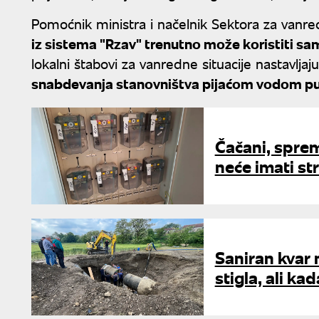
Pomoćnik ministra i načelnik Sektora za vanre
iz sistema "Rzav" trenutno može koristiti sa
lokalni štabovi za vanredne situacije nastavl
snabdevanja stanovništva pijaćom vodom pute
Čačani, sprem
neće imati st
Saniran kvar
stigla, ali ka