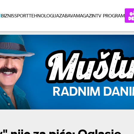
I
BIZNIS
SPORT
TEHNOLOGIJA
ZABAVA
MAGAZIN
TV PROGRAM
" nije za piće: Oglasio