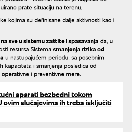
uirano prate situaciju na terenu.
čke kojima su definisane dalje aktivnosti kao i
 na sve u sistemu zaštite i spasavanja
da, u
nosti resursa Sistema
smanjenja rizika od
ma
u nastupajućem periodu, sa posebnim
ih kapaciteta i smanjenja posledica od
operativne i preventivne mere.
kućni aparati bezbedni tokom
ovim slučajevima ih treba isključiti