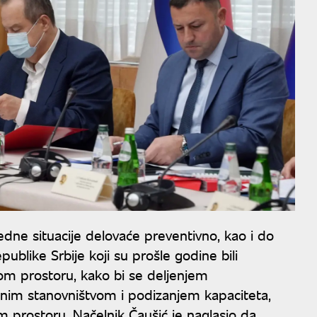
redne situacije delovaće preventivno, kao i do
ublike Srbije koji su prošle godine bili
m prostoru, kako bi se deljenjem
nim stanovništvom i podizanjem kapaciteta,
m prostoru. Načelnik Čaušić je naglasio da