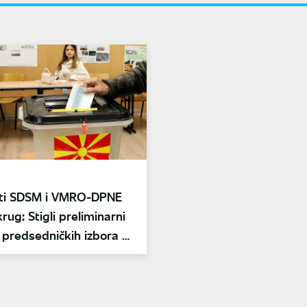
ti SDSM i VMRO-DPNE
krug: Stigli preliminarni
i predsedničkih izbora u
iji