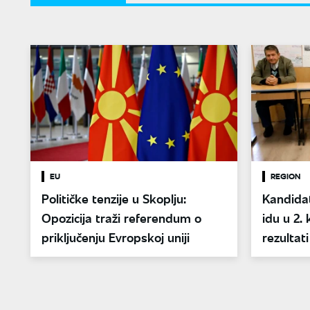
EU
REGION
Političke tenzije u Skoplju:
Kandida
Opozicija traži referendum o
idu u 2. 
priključenju Evropskoj uniji
rezultat
Makedon