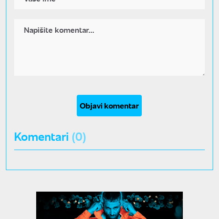
Objavi komentar
Komentari
(0)