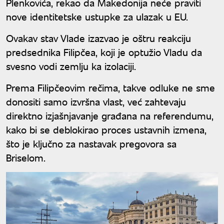
Plenkovića, rekao da Makedonija neće praviti
nove identitetske ustupke za ulazak u EU.
Ovakav stav Vlade izazvao je oštru reakciju
predsednika Filipčea, koji je optužio Vladu da
svesno vodi zemlju ka izolaciji.
Prema Filipčeovim rečima, takve odluke ne sme
donositi samo izvršna vlast, već zahtevaju
direktno izjašnjavanje građana na referendumu,
kako bi se deblokirao proces ustavnih izmena,
što je ključno za nastavak pregovora sa
Briselom.