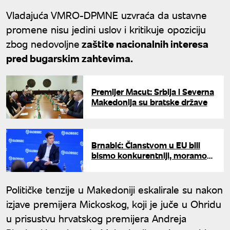
Vladajuća VMRO-DPMNE uzvraća da ustavne
promene nisu jedini uslov i kritikuje opoziciju
zbog nedovoljne
zaštite nacionalnih interesa
pred bugarskim zahtevima.
Premijer Macut: Srbija i Severna
Makedonija su bratske države
Brnabić: Članstvom u EU bili
bismo konkurentniji, moramo
više da razgovaramo sa
Briselom
Političke tenzije u Makedoniji eskalirale su nakon
izjave premijera Mickoskog, koji je juče u Ohridu
u prisustvu hrvatskog premijera Andreja