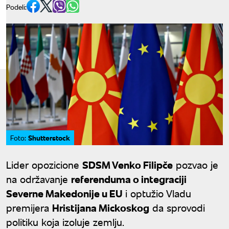
Podeli:
Shutterstock
Foto:
Lider opozicione
SDSM Venko Filipče
pozvao je
na održavanje
referenduma o integraciji
Severne Makedonije u EU
i optužio Vladu
premijera
Hristijana Mickoskog
da sprovodi
politiku koja izoluje zemlju.