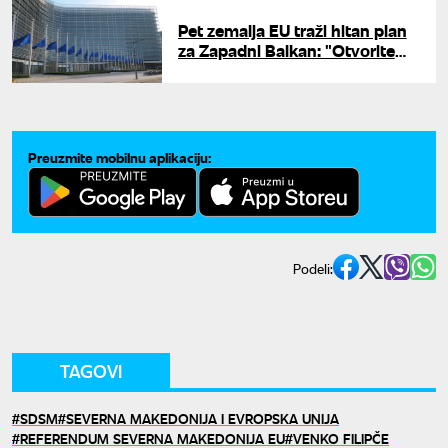
Pet zemalja EU traži hitan plan
za Zapadni Balkan: "Otvorite
tržište da ih Rusija ne uzme pod
svoje"
Preuzmite mobilnu aplikaciju:
Podeli:
TAGOVI
SDSM
SEVERNA MAKEDONIJA I EVROPSKA UNIJA
REFERENDUM SEVERNA MAKEDONIJA EU
VENKO FILIPČE