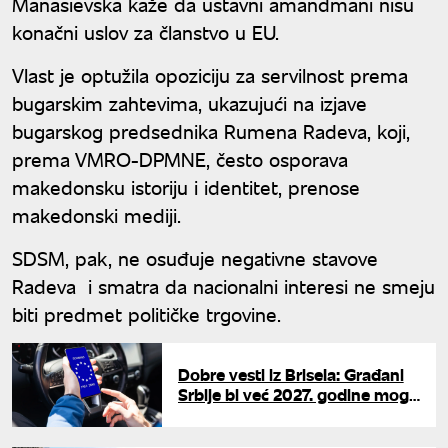
Manasievska kaže da ustavni amandmani nisu
konačni uslov za članstvo u EU.
Vlast je optužila opoziciju za servilnost prema
bugarskim zahtevima, ukazujući na izjave
bugarskog predsednika Rumena Radeva, koji,
prema VMRO-DPMNE, često osporava
makedonsku istoriju i identitet, prenose
makedonski mediji.
SDSM, pak, ne osuđuje negativne stavove
Radeva i smatra da nacionalni interesi ne smeju
biti predmet političke trgovine.
Dobre vesti iz Brisela: Građani
Srbije bi već 2027. godine mogli
bez rominga u EU