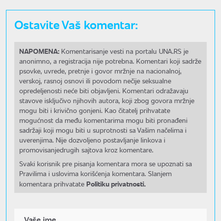
Ostavite Vaš komentar:
NAPOMENA:
Komentarisanje vesti na portalu UNA.RS je
anonimno, a registracija nije potrebna. Komentari koji sadrže
psovke, uvrede, pretnje i govor mržnje na nacionalnoj,
verskoj, rasnoj osnovi ili povodom nečije seksualne
opredeljenosti neće biti objavljeni. Komentari odražavaju
stavove isključivo njihovih autora, koji zbog govora mržnje
mogu biti i krivično gonjeni. Kao čitatelj prihvatate
mogućnost da među komentarima mogu biti pronađeni
sadržaji koji mogu biti u suprotnosti sa Vašim načelima i
uverenjima. Nije dozvoljeno postavljanje linkova i
promovisanjedrugih sajtova kroz komentare.
Svaki korisnik pre pisanja komentara mora se upoznati sa
Pravilima i uslovima korišćenja komentara. Slanjem
Politiku privatnosti.
komentara prihvatate