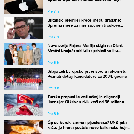
Pre 7 h
Britanski premijer kreće među građane:
Sprema mere za niže račune i troškove
života
Pre 7 h
Nova serija Rajana Marfija stigla na Dizni:
Mračni tinejdžerski triler privlači veliku
pažnju
Pre 8 h
Srbija želi Evropsko prvenstvo u rukometu:
Poznati detalji kandidature za 2034. godinu
Pre 8 h
Turska prepustila veštačkoj inteligenciji
finansije: Otkriven rizik veći od 36 miliona
evra
Pre 8 h
Čiji su burek, sarma i pljeskavica? UNA pita
zašto je hrana postala novo balkansko bojno
polje