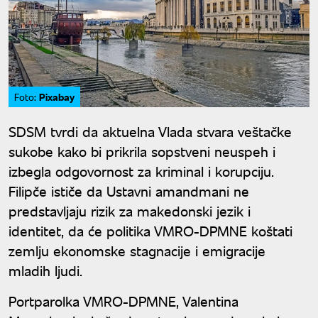
Pixabay
Foto:
SDSM tvrdi da aktuelna Vlada stvara veštačke
sukobe kako bi prikrila sopstveni neuspeh i
izbegla odgovornost za kriminal i korupciju.
Filipče ističe da Ustavni amandmani ne
predstavljaju rizik za makedonski jezik i
identitet, da će politika VMRO-DPMNE koštati
zemlju ekonomske stagnacije i emigracije
mladih ljudi.
Portparolka VMRO-DPMNE, Valentina