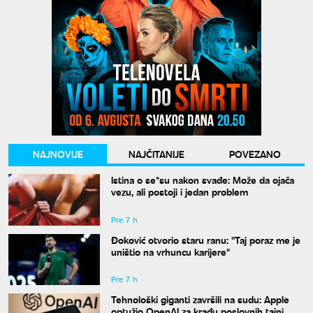
NAJNOVIJE
NAJČITANIJE
POVEZANO
Istina o se*su nakon svađe: Može da ojača
vezu, ali postoji i jedan problem
Pre 7 h
Đoković otvorio staru ranu: "Taj poraz me je
uništio na vrhuncu karijere"
Pre 7 h
Tehnološki giganti završili na sudu: Apple
optužio OpenAI za krađu poslovnih tajni