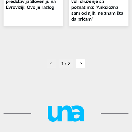
predstavlja Sloveniju na
voli druženje sa
Evroviziji: Ovo je razlog
poznatima: "Anksiozna
sam od njih, ne znam šta
da pričam"
page
1 / 2
page