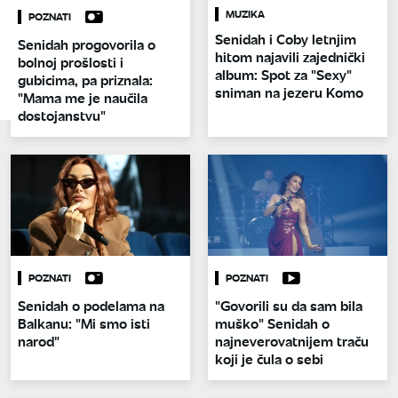
MUZIKA
POZNATI
Senidah i Coby letnjim
Senidah progovorila o
hitom najavili zajednički
bolnoj prošlosti i
album: Spot za "Sexy"
gubicima, pa priznala:
sniman na jezeru Komo
"Mama me je naučila
dostojanstvu"
POZNATI
POZNATI
Senidah o podelama na
"Govorili su da sam bila
Balkanu: "Mi smo isti
muško" Senidah o
narod"
najneverovatnijem traču
koji je čula o sebi