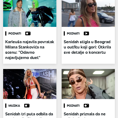
POZNATI
POZNATI
Karleuša najavila povratak
Senidah stigla u Beograd
Milana Stankovića na
u outfitu koji gori: Otkrila
scenu: "Odavno
sve detalje o koncertu
najavljujemo duet"
MUZIKA
POZNATI
Senidah tri puta odbila da
Senidah priznala da ne