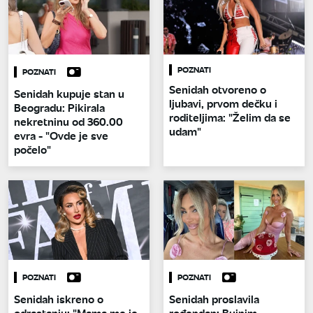
POZNATI
POZNATI
Senidah otvoreno o
Senidah kupuje stan u
ljubavi, prvom dečku i
Beogradu: Pikirala
roditeljima: "Želim da se
nekretninu od 360.00
udam"
evra - "Ovde je sve
počelo"
POZNATI
POZNATI
Senidah iskreno o
Senidah proslavila
odrastanju: "Mama me je
rođendan: Bujnim