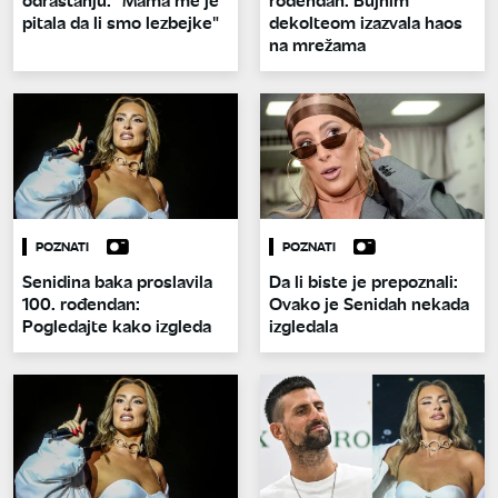
pitala da li smo lezbejke"
dekolteom izazvala haos
na mrežama
POZNATI
POZNATI
Senidina baka proslavila
Da li biste je prepoznali:
100. rođendan:
Ovako je Senidah nekada
Pogledajte kako izgleda
izgledala