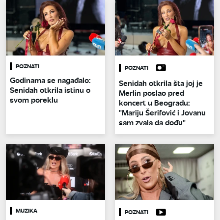
POZNATI
POZNATI
Godinama se nagađalo:
Senidah otkrila šta joj je
Senidah otkrila istinu o
Merlin poslao pred
svom poreklu
koncert u Beogradu:
"Mariju Šerifović i Jovanu
sam zvala da dođu"
MUZIKA
POZNATI