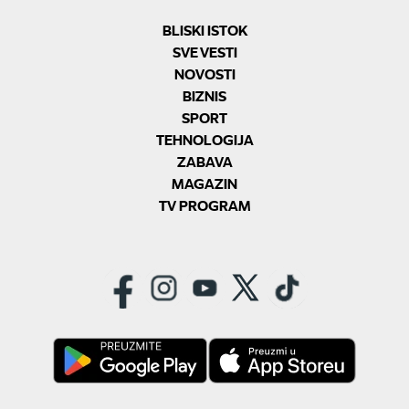
BLISKI ISTOK
SVE VESTI
NOVOSTI
BIZNIS
SPORT
TEHNOLOGIJA
ZABAVA
MAGAZIN
TV PROGRAM