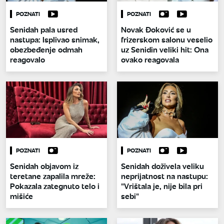
POZNATI
POZNATI
Senidah pala usred
Novak Đoković se u
nastupa: Isplivao snimak,
frizerskom salonu veselio
obezbeđenje odmah
uz Senidin veliki hit: Ona
reagovalo
ovako reagovala
POZNATI
POZNATI
Senidah objavom iz
Senidah doživela veliku
teretane zapalila mreže:
neprijatnost na nastupu:
Pokazala zategnuto telo i
"Vrištala je, nije bila pri
mišiće
sebi"