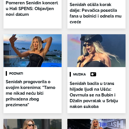
Pomeren Senidin koncert
Senidah otišla korak
u Hali SPENS: Objavljen
dalje: Pevačica posetila
novi datum
fana u bolnici i odnela mu
cveće
POZNATI
MUZIKA
Senidah progovorila o
Senidah bacila u trans
svojim korenima: "Tamo
hiljade ljudi na Ušću:
me nikad neću biti
Osvrnula se na Bubin i
prihvaćena zbog
Džalin povratak u Srbiju
prezimena"
nakon sukoba