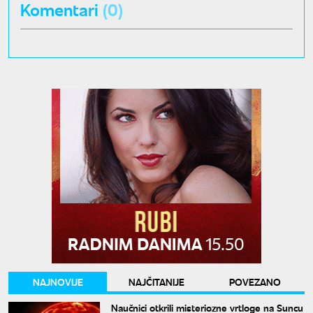
Komentari
(0)
NAJNOVIJE
NAJČITANIJE
POVEZANO
Naučnici otkrili misteriozne vrtloge na Suncu