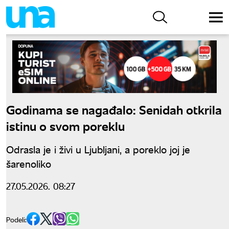
Godinama se nagađalo: Senidah otkrila
istinu o svom poreklu
Odrasla je i živi u Ljubljani, a poreklo joj je
šarenoliko
27.05.2026. 08:27
Podeli: