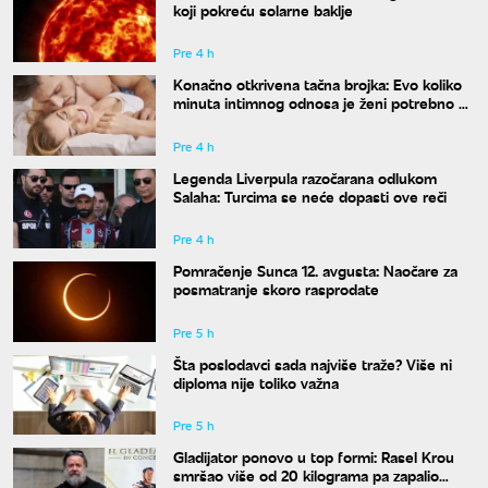
koji pokreću solarne baklje
Pre 4 h
Konačno otkrivena tačna brojka: Evo koliko
minuta intimnog odnosa je ženi potrebno da
bi bila potpuno zadovoljna
Pre 4 h
Legenda Liverpula razočarana odlukom
Salaha: Turcima se neće dopasti ove reči
Pre 4 h
Pomračenje Sunca 12. avgusta: Naočare za
posmatranje skoro rasprodate
Pre 5 h
Šta poslodavci sada najviše traže? Više ni
diploma nije toliko važna
Pre 5 h
Gladijator ponovo u top formi: Rasel Krou
smršao više od 20 kilograma pa zapalio