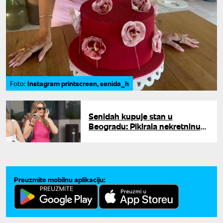
Instagram printscreen, senida_h
Foto:
Senidah kupuje stan u
Beogradu: Pikirala nekretninu
od 360.00 evra - "Ovde je sve
počelo"
Preuzmite mobilnu aplikaciju: