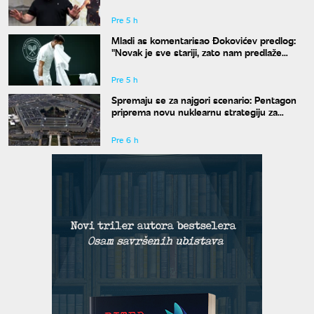
društvene mreže novim izgledom
Pre 5 h
Mladi as komentarisao Đokovićev predlog:
"Novak je sve stariji, zato nam predlaže
kraće mečeve"
Pre 5 h
Spremaju se za najgori scenario: Pentagon
priprema novu nuklearnu strategiju za
eventualni sukob sa Rusijom i Kinom
Pre 6 h