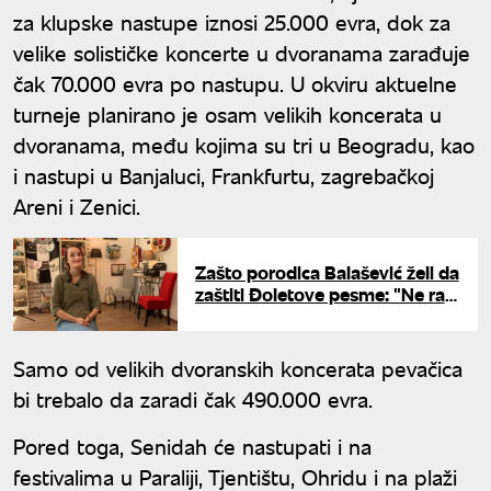
za klupske nastupe iznosi 25.000 evra, dok za
velike solističke koncerte u dvoranama zarađuje
čak 70.000 evra po nastupu. U okviru aktuelne
turneje planirano je osam velikih koncerata u
dvoranama, među kojima su tri u Beogradu, kao
i nastupi u Banjaluci, Frankfurtu, zagrebačkoj
Areni i Zenici.
Zašto porodica Balašević želi da
zaštiti Đoletove pesme: "Ne radi
se o parama, radi se o meri"
Samo od velikih dvoranskih koncerata pevačica
bi trebalo da zaradi čak 490.000 evra.
Pored toga, Senidah će nastupati i na
festivalima u Paraliji, Tjentištu, Ohridu i na plaži