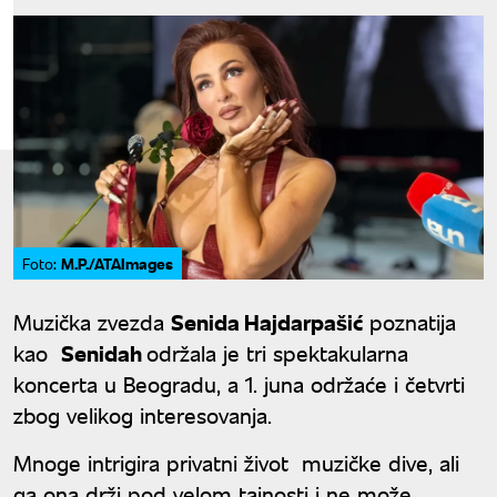
M.P./ATAImages
Foto:
Muzička zvezda
Senida Hajdarpašić
poznatija
kao
Senidah
održala je tri spektakularna
koncerta u Beogradu, a 1. juna održaće i četvrti
zbog velikog interesovanja.
Mnoge intrigira privatni život muzičke dive, ali
ga ona drži pod velom tajnosti i ne može