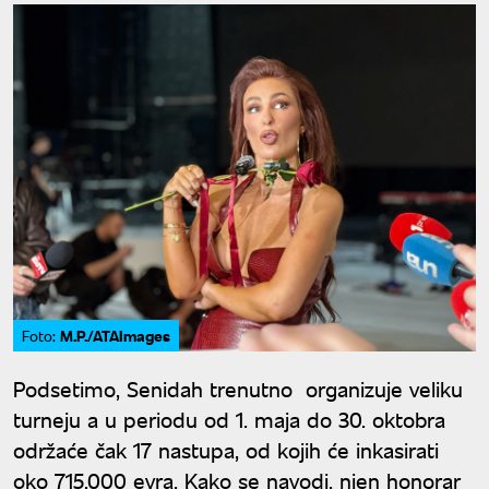
M.P./ATAImages
Foto:
Podsetimo, Senidah trenutno organizuje veliku
turneju a u periodu od 1. maja do 30. oktobra
održaće čak 17 nastupa, od kojih će inkasirati
oko 715.000 evra. Kako se navodi, njen honorar