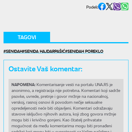
Podeli:
TAGOVI
SENIDAH
SENIDA HAJDARPAŠIĆ
SENIDAH POREKLO
Ostavite Vaš komentar:
NAPOMENA:
Komentarisanje vesti na portalu UNA.RS je
anonimno, a registracija nije potrebna. Komentari koji sadrže
psovke, uvrede, pretnje i govor mržnje na nacionalnoj,
verskoj, rasnoj osnovi ili povodom nečije seksualne
opredeljenosti neće biti objavljeni. Komentari odražavaju
stavove isključivo njihovih autora, koji zbog govora mržnje
mogu biti i krivično gonjeni. Kao čitatelj prihvatate
mogućnost da među komentarima mogu biti pronađeni
sadržaji koji mogu biti u suprotnosti sa Vašim načelima i