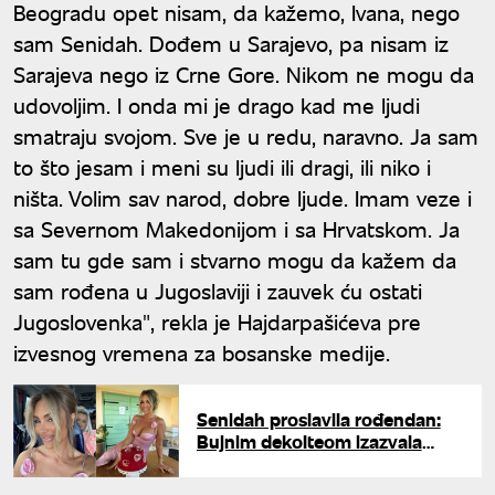
Beogradu opet nisam, da kažemo, Ivana, nego
sam Senidah. Dođem u Sarajevo, pa nisam iz
Sarajeva nego iz Crne Gore. Nikom ne mogu da
udovoljim. I onda mi je drago kad me ljudi
smatraju svojom. Sve je u redu, naravno. Ja sam
to što jesam i meni su ljudi ili dragi, ili niko i
ništa. Volim sav narod, dobre ljude. Imam veze i
sa Severnom Makedonijom i sa Hrvatskom. Ja
sam tu gde sam i stvarno mogu da kažem da
sam rođena u Jugoslaviji i zauvek ću ostati
Jugoslovenka", rekla je Hajdarpašićeva pre
izvesnog vremena za bosanske medije.
Senidah proslavila rođendan:
Bujnim dekolteom izazvala
haos na mrežama