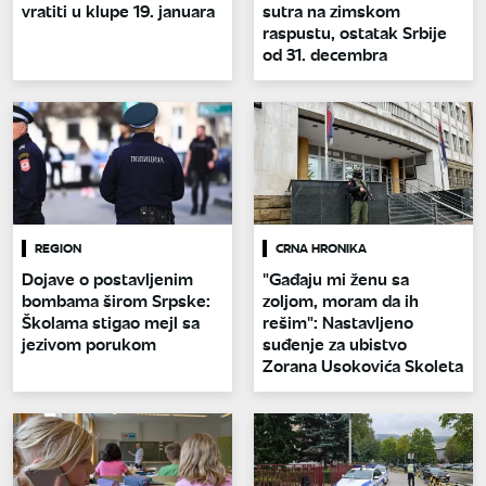
vratiti u klupe 19. januara
sutra na zimskom
raspustu, ostatak Srbije
od 31. decembra
REGION
CRNA HRONIKA
Dojave o postavljenim
"Gađaju mi ženu sa
bombama širom Srpske:
zoljom, moram da ih
Školama stigao mejl sa
rešim": Nastavljeno
jezivom porukom
suđenje za ubistvo
Zorana Usokovića Skoleta