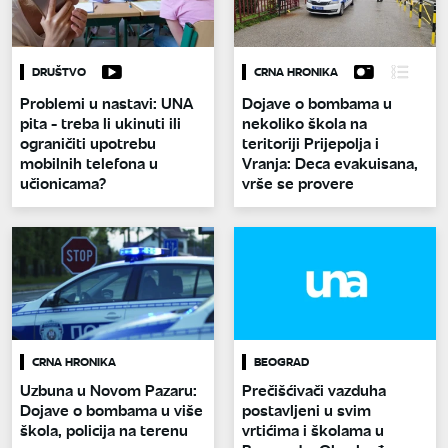
DRUŠTVO
CRNA HRONIKA
Problemi u nastavi: UNA
Dojave o bombama u
pita - treba li ukinuti ili
nekoliko škola na
ograničiti upotrebu
teritoriji Prijepolja i
mobilnih telefona u
Vranja: Deca evakuisana,
učionicama?
vrše se provere
CRNA HRONIKA
BEOGRAD
Uzbuna u Novom Pazaru:
Prečišćivači vazduha
Dojave o bombama u više
postavljeni u svim
škola, policija na terenu
vrtićima i školama u