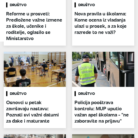
DRUŠTVO
DRUŠTVO
Reforme u prosveti:
Nova pravila u školama:
Predložene važne izmene
Kome ocena iz vladanja
za škole, učenike i
ulazi u prosek, a za koje
roditelje, oglasilo se
razrede to ne važi?
Ministarstvo
DRUŠTVO
DRUŠTVO
Osnovci u petak
Policija pooštrava
završavaju nastavu:
kontrolu: MUP uputio
Poznati svi važni datumi
važan apel školama - "ne
za đake i maturante
zaboravite na prijavu"