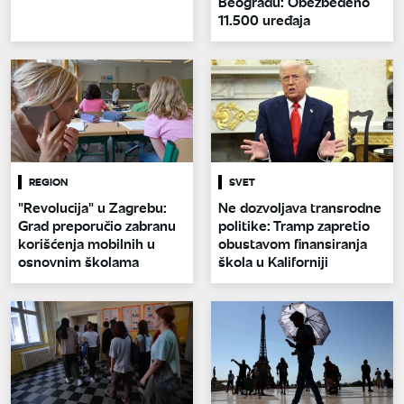
Beogradu: Obezbeđeno
11.500 uređaja
REGION
SVET
"Revolucija" u Zagrebu:
Ne dozvoljava transrodne
Grad preporučio zabranu
politike: Tramp zapretio
korišćenja mobilnih u
obustavom finansiranja
osnovnim školama
škola u Kaliforniji