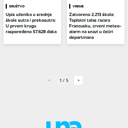
DRUŠTVO
VREME
Upis učenika u srednje
Zatvoreno 2.213 škola:
škole sutra i prekosutra:
Toplotni talas razara
U prvom krugu
Francusku, crveni meteo-
raspoređeno 57.628 đaka
alarm na snazi u četiri
departmana
page
1 / 5
page