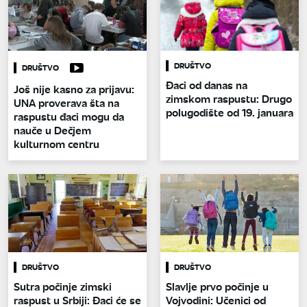
DRUŠTVO
DRUŠTVO
Đaci od danas na
Još nije kasno za prijavu:
zimskom raspustu: Drugo
UNA proverava šta na
polugodište od 19. januara
raspustu đaci mogu da
nauče u Dečjem
kulturnom centru
DRUŠTVO
DRUŠTVO
Sutra počinje zimski
Slavlje prvo počinje u
raspust u Srbiji: Đaci će se
Vojvodini: Učenici od