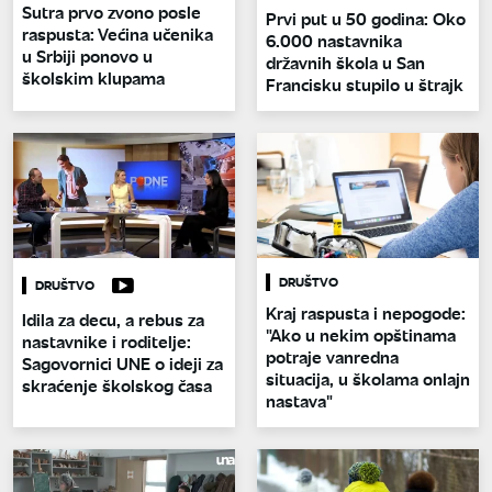
Sutra prvo zvono posle
Prvi put u 50 godina: Oko
raspusta: Većina učenika
6.000 nastavnika
u Srbiji ponovo u
državnih škola u San
školskim klupama
Francisku stupilo u štrajk
DRUŠTVO
DRUŠTVO
Kraj raspusta i nepogode:
Idila za decu, a rebus za
"Ako u nekim opštinama
nastavnike i roditelje:
potraje vanredna
Sagovornici UNE o ideji za
situacija, u školama onlajn
skraćenje školskog časa
nastava"