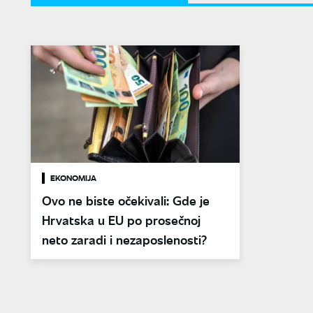
EKONOMIJA
Ovo ne biste očekivali: Gde je
Hrvatska u EU po prosečnoj
neto zaradi i nezaposlenosti?