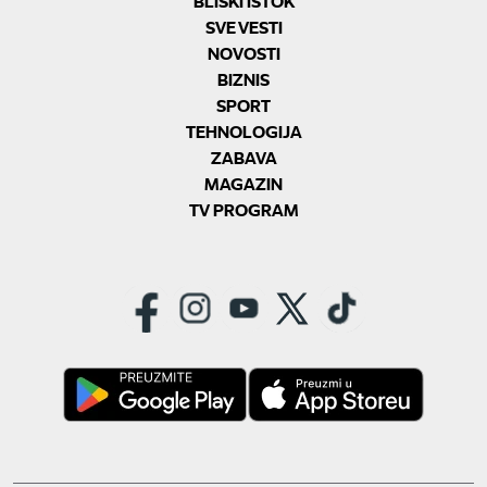
BLISKI ISTOK
SVE VESTI
NOVOSTI
BIZNIS
SPORT
TEHNOLOGIJA
ZABAVA
MAGAZIN
TV PROGRAM