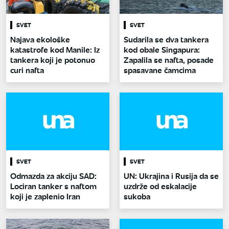
SVET
SVET
Najava ekološke
Sudarila se dva tankera
katastrofe kod Manile: Iz
kod obale Singapura:
tankera koji je potonuo
Zapalila se nafta, posade
curi nafta
spasavane čamcima
SVET
SVET
Odmazda za akciju SAD:
UN: Ukrajina i Rusija da se
Lociran tanker s naftom
uzdrže od eskalacije
koji je zaplenio Iran
sukoba