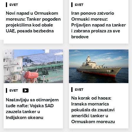
SVET
SVET
Novi napad u Ormuskom
Iran ponovo zatvorio
moreuzu: Tanker pogođen
Ormuski moreuz:
projektilima kod obale
Prijavljen napad na tanker
UAE, posada bezbedna
i zabrana prolaza za sve
brodove
SVET
SVET
Na korak od haosa:
Nastavljaju sa otimanjem
Iranska mornarica
tuđe nafte: Vojska SAD
pokušala da zaustavi
zauzela tanker u
američki tanker u
Indijskom okeanu
Ormuskom moreuzu