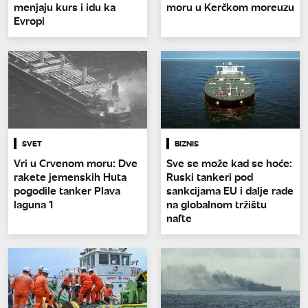
menjaju kurs i idu ka
moru u Kerčkom moreuzu
Evropi
SVET
BIZNIS
Vri u Crvenom moru: Dve
Sve se može kad se hoće:
rakete jemenskih Huta
Ruski tankeri pod
pogodile tanker Plava
sankcijama EU i dalje rade
laguna 1
na globalnom tržištu
nafte