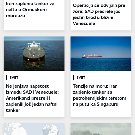
Iran zaplenio tanker za
Operacija se odvijala pre
naftu u Ormuskom
zore: SAD presrele još
moreuzu
jedan brod u blizini
Venecuele
SVET
SVET
Ne jenjava napetost
Tenzije na moru: Iran
između SAD i Venecuele:
zaplenio tanker sa
Amerikanci presreli i
petrohemijskim teretom
zaplenili još jedan naftni
na putu ka Singapuru
tanker