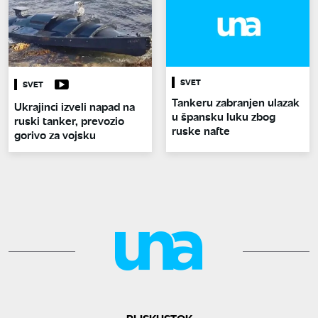
SVET
SVET
Tankeru zabranjen ulazak
Ukrajinci izveli napad na
u špansku luku zbog
ruski tanker, prevozio
ruske nafte
gorivo za vojsku