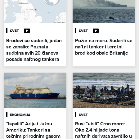
SVET
SVET
Brodovi se sudarili, jedan
Požar na moru: Sudarili se
se zapalio: Poznata
naftni tanker i teretni
sudbina svih 20 članova
brod kod obale Britanije
posade naftnog tankera
EKONOMIJA
SVET
"Ispalili" Aziju i Južnu
Rusi "ubili" Crno more:
Ameriku: Tankeri sa
Oko 2,4 hiljade tona
tečnim prirodnim gasom
naftnih derivata završilo u