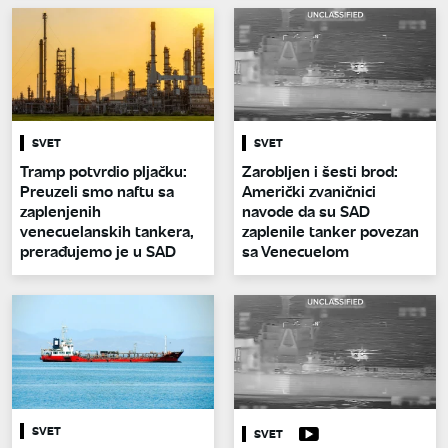
SVET
SVET
Tramp potvrdio pljačku:
Zarobljen i šesti brod:
Preuzeli smo naftu sa
Američki zvaničnici
zaplenjenih
navode da su SAD
venecuelanskih tankera,
zaplenile tanker povezan
prerađujemo je u SAD
sa Venecuelom
SVET
SVET