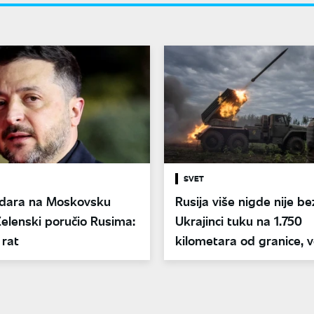
SVET
dara na Moskovsku
Rusija više nigde nije b
Zelenski poručio Rusima:
Ukrajinci tuku na 1.750
 rat
kilometara od granice, ve
preokret na frontu