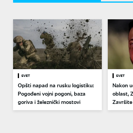
SVET
SVET
Opšti napad na rusku logistiku:
Nakon u
Pogođeni vojni pogoni, baza
oblast, 
goriva i železnički mostovi
Završite