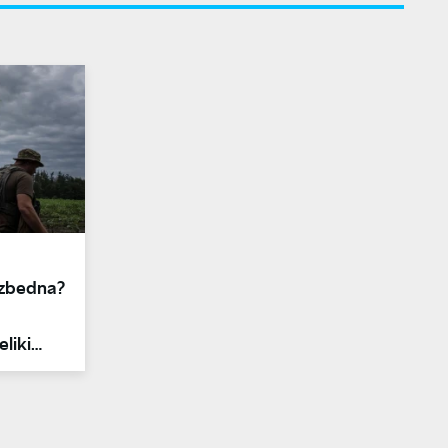
ezbedna?
liki