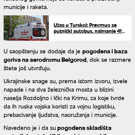
municije i raketa.
Užas u Turskoj: Prevrnuo se
putnički autobus, najmanje 41
osoba povređena
U saopštenju se dodaje da je
pogođena i baza
goriva na aerodromu Belgorod
, dok se razmere
štete još utvrđuju.
Ukrajinske snage su, prema istom izvoru, izvele
napade i na dva železnička mosta u blizini
naselja Rozdoljno i Ički na Krimu, za koje tvrde
da ih ruska vojska koristi za vojnu logistiku,
prebacivanje ljudstva, naoružanja i municije.
Navedeno je i da su
pogođena skladišta