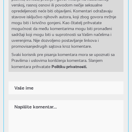
verskoj, rasnoj osnovi ili povodom nečije seksualne
opredeljenosti neće biti objavljeni. Komentari odražavaju
stavove isključivo njihovih autora, koji zbog govora mržnje
mogu biti i krivično gonjeni. Kao čitatelj prihvatate
mogućnost da među komentarima mogu biti pronađeni
sadržaji koji mogu biti u suprotnosti sa Vašim načelima i
uverenjima. Nije dozvoljeno postavljanje linkova i
promovisanjedrugih sajtova kroz komentare.
Svaki korisnik pre pisanja komentara mora se upoznati sa
Pravilima i uslovima korišćenja komentara. Slanjem
Politiku privatnosti.
komentara prihvatate