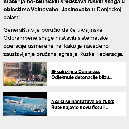
materijalno-tehničkih sredstava ruskih snaga u
oblastima Volnovaha i Jasinovata
u Donjeckoj
oblasti.
Generalštab je poručio da će ukrajinske
Odbrambene snage nastaviti sistematske
operacije usmerene na, kako je navedeno,
zaustavljanje oružane agresije Ruske Federacije.
Eksplozije u Damasku:
Odjeknule detonacije blizu
hotela u kojem je trebalo da
odsedne Emanuel Makron
NATO se naoružava do zuba:
Rute najavio novu flotu i
ugovore vredne milijarde