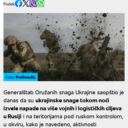
Podeli:
Profimedia
Foto:
Generalštab Oružanih snaga Ukrajine saopštio je
danas da su
ukrajinske snage tokom noći
izvele napade na više vojnih i logističkih ciljeva
u Rusiji
i na teritorijama pod ruskom kontrolom,
u okviru, kako je navedeno, aktivnosti