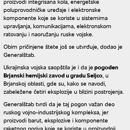
proizvodi integrisana kola, energetske
poluprovodničke uređaje i elektronske
komponente koje se koriste u sistemima
upravljanja, komunikacijama, elektronskom
ratovanju i naoružanju ruske vojske.
Obim pričinjene štete još se utvrđuje, dodao je
Generalštab.
Ukrajinska vojska saopštila je i da je
pogođen
Brjanski hemijski zavod u gradu Seljco
, u
Brjanskoj oblasti, gde su, kako se navodi,
zabeležene četiri eksplozije u blizini postrojenja.
Generalštab tvrdi da je taj pogon važan deo
ruskog vojno-industrijskog kompleksa, jer
proizvodi barut, eksplozive i komponente
raketnog goriva koje se koriste u proizvodnji