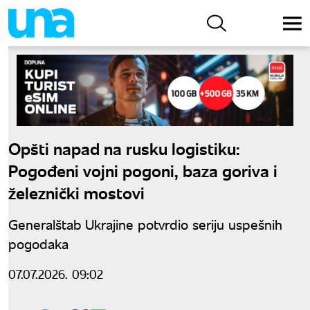
Opšti napad na rusku logistiku:
Pogođeni vojni pogoni, baza goriva i
železnički mostovi
Generalštab Ukrajine potvrdio seriju uspešnih
pogodaka
07.07.2026. 09:02