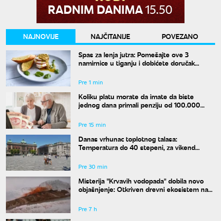
NAJNOVIJE
NAJČITANIJE
POVEZANO
Spas za lenja jutra: Pomešajte ove 3
namirnice u tiganju i dobićete doručak
dostojan najboljeg restorana
Pre 1 min
Koliku platu morate da imate da biste
jednog dana primali penziju od 100.000
dinara?
Pre 15 min
Danas vrhunac toplotnog talasa:
Temperatura do 40 stepeni, za vikend
konačno stiže osveženje
Pre 30 min
Misterija "Krvavih vodopada" dobila novo
objašnjenje: Otkriven drevni ekosistem na
Antarktiku
Pre 7 h