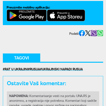
Preuzmite mobilnu aplikaciju:
Podeli:
TAGOVI
RAT U UKRAJINI
RUSIJA
UKRAJINSKI NAPADI RUSIJA
Ostavite Vaš komentar:
NAPOMENA:
Komentarisanje vesti na portalu UNA.RS je
anonimno, a registracija nije potrebna. Komentari koji sadrže
psovke, uvrede, pretnje i govor mržnje na nacionalnoj,