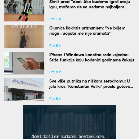
Simić pred Tobol: Ako budemo igrali svoju
igru, možemo da se nadamo najboljem
Pre 7 h
Glumica šokirala priznanjem: "Ne brijem
noge i uopšte me nije sramota"
Pre 8 h
iPhone i Windows konačno rade zajedno:
Stiže funkcija koju korisnici godinama čekaju
Pre 8 h
Sve više putnika na niškom aerodromu: U
julu kroz "Konstantin Veliki" prošlo gotovo
50.000 ljudi
Pre 8 h