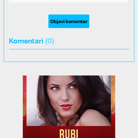
Objavi komentar
Komentari
(0)