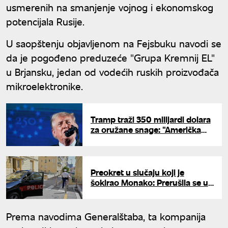
usmerenih na smanjenje vojnog i ekonomskog
potencijala Rusije.
U saopštenju objavljenom na Fejsbuku navodi se
da je pogođeno preduzeće "Grupa Kremnij EL"
u Brjansku, jedan od vodećih ruskih proizvođača
mikroelektronike.
Tramp traži 350 milijardi dolara
za oružane snage: "Američka
vojska nikad nije bila jača"
Preokret u slučaju koji je
šokirao Monako: Prerušila se u
muškarca da raznese
biznismena, pa nađena ubijena
kod Kijeva
Prema navodima Generalštaba, ta kompanija