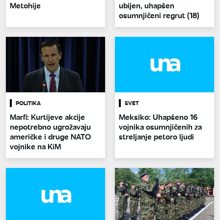
Metohije
ubijen, uhapšen
osumnjičeni regrut (18)
POLITIKA
SVET
Marfi: Kurtijeve akcije
Meksiko: Uhapšeno 16
nepotrebno ugrožavaju
vojnika osumnjičenih za
američke i druge NATO
streljanje petoro ljudi
vojnike na KiM