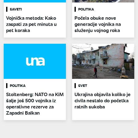
SAVETI
POLITIKA
Vojnička metoda: Kako
Počela obuke nove
zaspati za pet minuta u
generacije vojnika na
pet koraka
služenju vojnog roka
POLITIKA
SVET
Stoltenberg: NATO na KiM
Ukrajina objavila koliko je
šalje još 500 vojnika iz
civila nestalo do početka
operativne rezerve za
ratnih sukoba
Zapadni Balkan