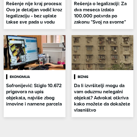
Rešenje nije kraj procesa:
Rešenja o legalizaciji: Za
Ovo je detaljan vodič kroz
dva meseca izdato
legalizaciju - bez uplate
100.000 potvrda po
takse sve pada u vodu
zakonu "Svoj na svome"
EKONOMIJA
BIZNIS
Sofronijević: Stiglo 10.672
Da li izvršitelji mogu da
prigovora na upis
vam oduzmu nelegalni
objekata, najviše zbog
objekat? Advokat otkriva
imovine i namene parcela
kako možete da dokažete
vlasništvo