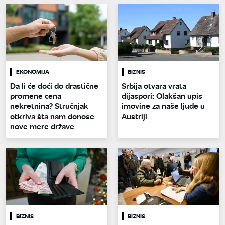
EKONOMIJA
BIZNIS
Da li će doći do drastične
Srbija otvara vrata
promene cena
dijaspori: Olakšan upis
nekretnina? Stručnjak
imovine za naše ljude u
otkriva šta nam donose
Austriji
nove mere države
BIZNIS
BIZNIS