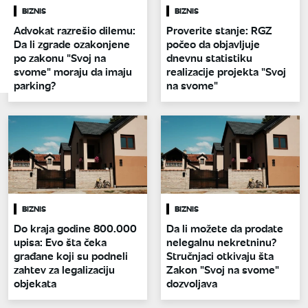
BIZNIS
BIZNIS
Advokat razrešio dilemu:
Proverite stanje: RGZ
Da li zgrade ozakonjene
počeo da objavljuje
po zakonu "Svoj na
dnevnu statistiku
svome" moraju da imaju
realizacije projekta "Svoj
parking?
na svome"
BIZNIS
BIZNIS
Do kraja godine 800.000
Da li možete da prodate
upisa: Evo šta čeka
nelegalnu nekretninu?
građane koji su podneli
Stručnjaci otkivaju šta
zahtev za legalizaciju
Zakon "Svoj na svome"
objekata
dozvoljava