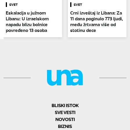
SVET
SVET
Eskalacija u južnom
Crni izveštaj iz Libana: Za
Libanu: U izraelskom
11 dana poginulo 773 ljudi,
napadu blizu bolnice
među žrtvama više od
povređeno 13 osoba
stotinu dece
BLISKI ISTOK
SVE VESTI
NOVOSTI
BIZNIS