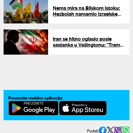
Nema mira na Bliskom istoku:
Hezbolah namamio izraelske
vojnike u zasedu, pa raketirao
stratešku bazu
Iran se hitno oglasio posle
sastanka u Vašingtonu: "Tramp
po treći put izdaje diplomatiju"
Preuzmite mobilnu aplikaciju:
Podeli: