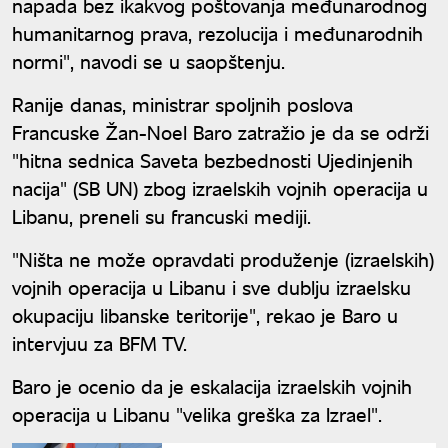
napada bez ikakvog poštovanja međunarodnog
humanitarnog prava, rezolucija i međunarodnih
normi", navodi se u saopštenju.
Ranije danas, ministrar spoljnih poslova
Francuske Žan-Noel Baro zatražio je da se održi
"hitna sednica Saveta bezbednosti Ujedinjenih
nacija" (SB UN) zbog izraelskih vojnih operacija u
Libanu, preneli su francuski mediji.
"Ništa ne može opravdati produženje (izraelskih)
vojnih operacija u Libanu i sve dublju izraelsku
okupaciju libanske teritorije", rekao je Baro u
intervjuu za BFM TV.
Baro je ocenio da je eskalacija izraelskih vojnih
operacija u Libanu "velika greška za Izrael".