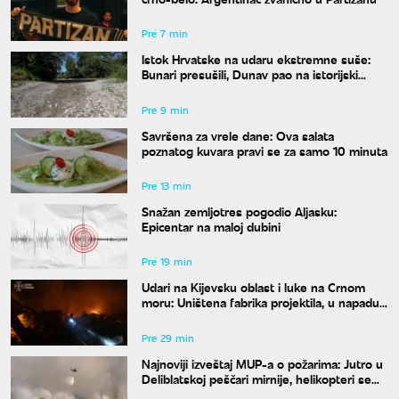
Pre 7 min
Istok Hrvatske na udaru ekstremne suše:
Bunari presušili, Dunav pao na istorijski
minimum
Pre 9 min
Savršena za vrele dane: Ova salata
poznatog kuvara pravi se za samo 10 minuta
Pre 13 min
Snažan zemljotres pogodio Aljasku:
Epicentar na maloj dubini
Pre 19 min
Udari na Kijevsku oblast i luke na Crnom
moru: Uništena fabrika projektila, u napadu
ima poginulih
Pre 29 min
Najnoviji izveštaj MUP-a o požarima: Jutro u
Deliblatskoj peščari mirnije, helikopteri se
sele na Stolove