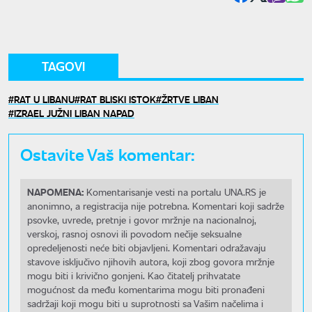
TAGOVI
RAT U LIBANU
RAT BLISKI ISTOK
ŽRTVE LIBAN
IZRAEL JUŽNI LIBAN NAPAD
Ostavite Vaš komentar:
NAPOMENA:
Komentarisanje vesti na portalu UNA.RS je
anonimno, a registracija nije potrebna. Komentari koji sadrže
psovke, uvrede, pretnje i govor mržnje na nacionalnoj,
verskoj, rasnoj osnovi ili povodom nečije seksualne
opredeljenosti neće biti objavljeni. Komentari odražavaju
stavove isključivo njihovih autora, koji zbog govora mržnje
mogu biti i krivično gonjeni. Kao čitatelj prihvatate
mogućnost da među komentarima mogu biti pronađeni
sadržaji koji mogu biti u suprotnosti sa Vašim načelima i