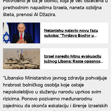
Potvrđeno je da je bolnici, koja je već oštećena u
prethodnim napadima Izraela, naneta ozbiljna
šteta, prenosi Al Džazira.
Netanjahu najavio novu fazu
sukoba: "Tvrđava Bosfor u
Libanu ponovo pod kontrolom
Izraela"
Izrael naredio hitnu evakuaciju
južnog Libana: Raste opasnost
od velike eskalacije sukoba
"Libansko Ministarstvo javnog zdravlja pohvaljuje
hrabrost bolničkog osoblja koje ostaje
nepokolebljivo u služenju narodu uprkos svim
rizicima. Ponovo pozivamo međunarodnu
zajednicu da okonča eskalaciju i širenje izraelskih