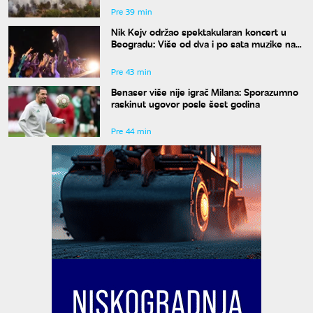
Pre 39 min
Nik Kejv održao spektakularan koncert u
Beogradu: Više od dva i po sata muzike na
Kalemegdanu
Pre 43 min
Benaser više nije igrač Milana: Sporazumno
raskinut ugovor posle šest godina
Pre 44 min