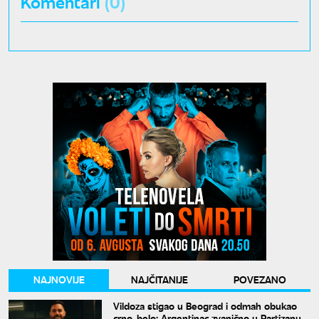
Komentari
(0)
NAJNOVIJE
NAJČITANIJE
POVEZANO
Vildoza stigao u Beograd i odmah obukao
crno-belo: Argentinac zvanično u Partizanu