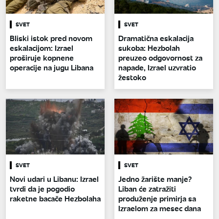
SVET
SVET
Bliski istok pred novom
Dramatična eskalacija
eskalacijom: Izrael
sukoba: Hezbolah
proširuje kopnene
preuzeo odgovornost za
operacije na jugu Libana
napade, Izrael uzvratio
žestoko
SVET
SVET
Novi udari u Libanu: Izrael
Jedno žarište manje?
tvrdi da je pogodio
Liban će zatražiti
raketne bacače Hezbolaha
produženje primirja sa
Izraelom za mesec dana