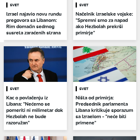
SVET
SVET
Izrael najavio novu rundu
Načelnik izraelske vojske:
pregovora sa Libanom:
"Spremni smo za napad
Rim domaćin sedmog
ako Hezbolah prekrši
susreta zaraćenih strana
primirje"
SVET
SVET
Kac o povlačenju iz
Ništa od primirja:
Libana: "Nećemo se
Predsednik parlamenta
pomeriti ni milimetar dok
Libana kritikuje sporazum
Hezbolah ne bude
sa Izraelom - "neće biti
razoružan"
primene"