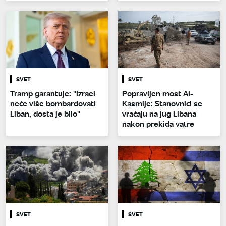
SVET
SVET
Tramp garantuje: "Izrael
Popravljen most Al-
neće više bombardovati
Kasmije: Stanovnici se
Liban, dosta je bilo"
vraćaju na jug Libana
nakon prekida vatre
SVET
SVET