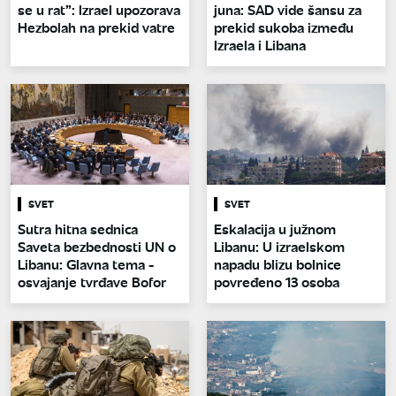
se u rat”: Izrael upozorava
juna: SAD vide šansu za
Hezbolah na prekid vatre
prekid sukoba između
Izraela i Libana
SVET
SVET
Sutra hitna sednica
Eskalacija u južnom
Saveta bezbednosti UN o
Libanu: U izraelskom
Libanu: Glavna tema -
napadu blizu bolnice
osvajanje tvrđave Bofor
povređeno 13 osoba