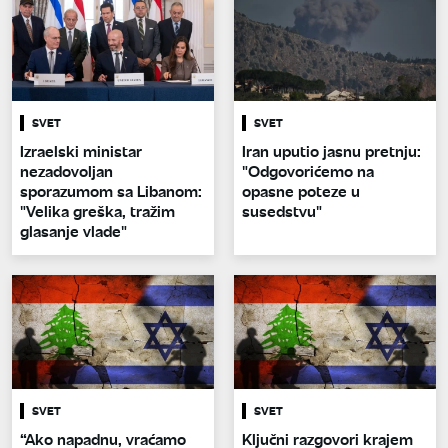
SVET
SVET
Izraelski ministar
Iran uputio jasnu pretnju:
nezadovoljan
"Odgovorićemo na
sporazumom sa Libanom:
opasne poteze u
"Velika greška, tražim
susedstvu"
glasanje vlade"
SVET
SVET
“Ako napadnu, vraćamo
Ključni razgovori krajem