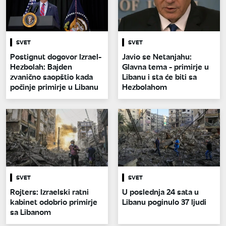
SVET
SVET
Postignut dogovor Izrael-
Javio se Netanjahu:
Hezbolah: Bajden
Glavna tema - primirje u
zvanično saopštio kada
Libanu i sta će biti sa
počinje primirje u Libanu
Hezbolahom
SVET
SVET
Rojters: Izraelski ratni
U poslednja 24 sata u
kabinet odobrio primirje
Libanu poginulo 37 ljudi
sa Libanom