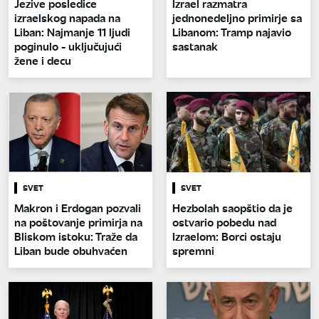
Jezive posledice
Izrael razmatra
izraelskog napada na
jednonedeljno primirje sa
Liban: Najmanje 11 ljudi
Libanom: Tramp najavio
poginulo - uključujući
sastanak
žene i decu
SVET
SVET
Makron i Erdogan pozvali
Hezbolah saopštio da je
na poštovanje primirja na
ostvario pobedu nad
Bliskom istoku: Traže da
Izraelom: Borci ostaju
Liban bude obuhvaćen
spremni