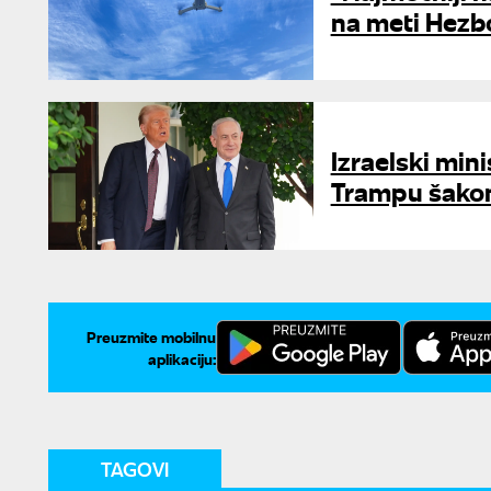
na meti Hezb
Izraelski mini
Trampu šakom
Preuzmite mobilnu
aplikaciju:
TAGOVI