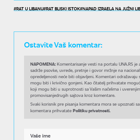
RAT U LIBANU
RAT BLISKI ISTOK
NAPAD IZRAELA NA JUŽNI LI
Ostavite Vaš komentar:
NAPOMENA:
Komentarisanje vesti na portalu UNA.RS je a
sadrže psovke, uvrede, pretnje i govor mržnje na nacional
opredeljenosti neće biti objavljeni. Komentari odražavaju 
mogu biti i krivično gonjeni. Kao čitatelj prihvatate mo
koji mogu biti u suprotnosti sa Vašim načelima i uverenjim
promovisanjedrugih sajtova kroz komentare.
Svaki korisnik pre pisanja komentara mora se upoznati sa
Politiku privatnosti.
komentara prihvatate