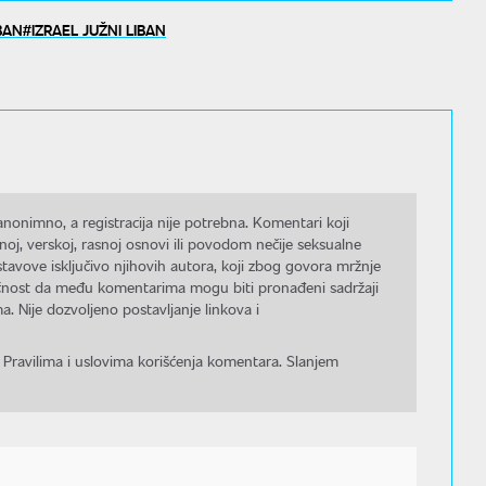
BAN
IZRAEL JUŽNI LIBAN
nonimno, a registracija nije potrebna. Komentari koji
noj, verskoj, rasnoj osnovi ili povodom nečije seksualne
stavove isključivo njihovih autora, koji zbog govora mržnje
gućnost da među komentarima mogu biti pronađeni sadržaji
a. Nije dozvoljeno postavljanje linkova i
 Pravilima i uslovima korišćenja komentara. Slanjem