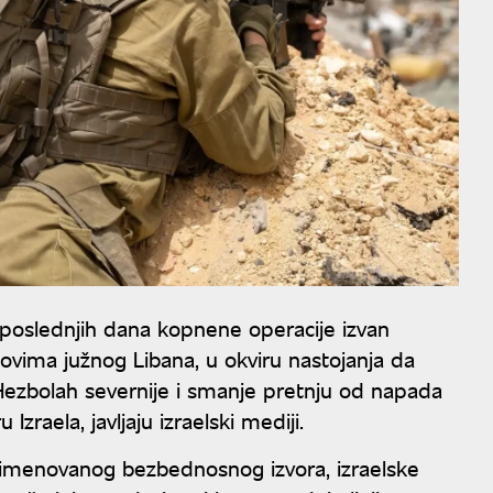
 poslednjih dana kopnene operacije izvan
vima južnog Libana, u okviru nastojanja da
Hezbolah severnije i smanje pretnju od napada
raela, javljaju izraelski mediji.
eimenovanog bezbednosnog izvora, izraelske