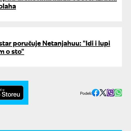
olaha
star poručuje Netanjahuu: "Idi i lupi
 o sto"
Podeli: