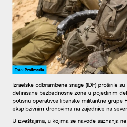
Profimedia
Foto:
Izraelske odbrambene snage (IDF) proširile su
definisane bezbednosne zone u pojedinim delo
potisnu operativce libanske militantne grupe 
eksplozivnim dronovima na zajednice na severu Iz
U izveštajima, u kojima se navode saznanja n