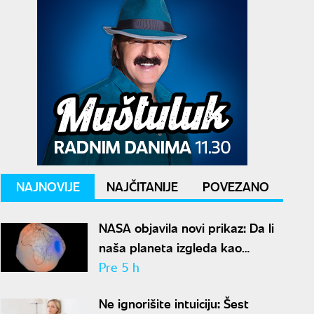
NAJNOVIJE
NAJČITANIJE
POVEZANO
NASA objavila novi prikaz: Da li
naša planeta izgleda kao
krompir ili kao plavi kliker?
Pre 5 h
Ne ignorišite intuiciju: Šest