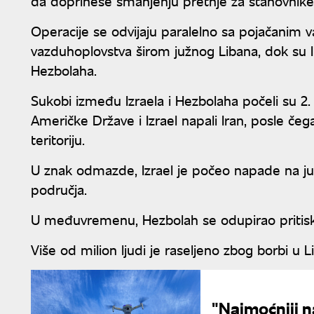
da doprinese smanjenju pretnje za stanovnike s
Operacije se odvijaju paralelno sa pojačanim
vazduhoplovstva širom južnog Libana, dok su I
Hezbolaha.
Sukobi između Izraela i Hezbolaha počeli su 2
Američke Države i Izrael napali Iran, posle čeg
teritoriju.
U znak odmazde, Izrael je počeo napade na južn
područja.
U međuvremenu, Hezbolah se odupirao pritisku
Više od milion ljudi je raseljeno zbog borbi u L
"Najmoćniji n