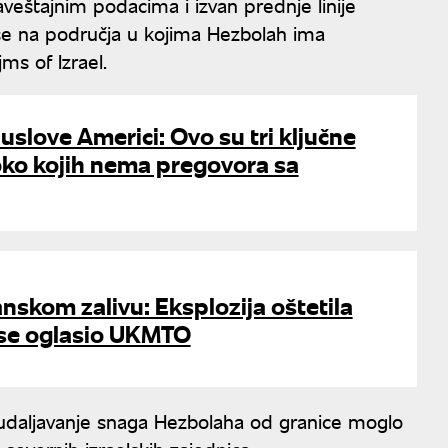
veštajnim podacima i izvan prednje linije
i se na područja u kojima Hezbolah ima
ms of Izrael.
 uslove Americi: Ovo su tri ključne
 oko kojih nema pregovora sa
skom zalivu: Eksplozija oštetila
 se oglasio UKMTO
i udaljavanje snaga Hezbolaha od granice moglo