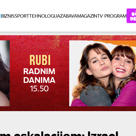
I
BIZNIS
SPORT
TEHNOLOGIJA
ZABAVA
MAGAZIN
TV PROGRAM
om eskalacijom: Izrael