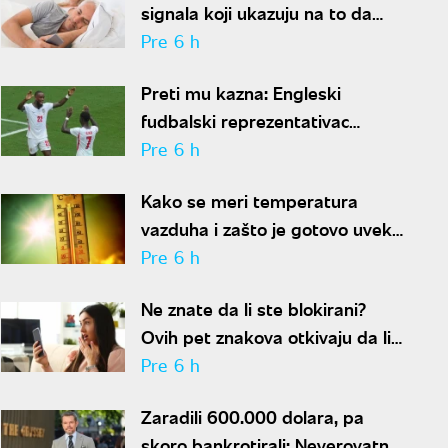
signala koji ukazuju na to da
partner krije aferu
Pre 6 h
Preti mu kazna: Engleski
fudbalski reprezentativac
optužen za napad u noćnom
Pre 6 h
klubu
Kako se meri temperatura
vazduha i zašto je gotovo uvek
niža od one koju pokazuju naši
Pre 6 h
termometri
Ne znate da li ste blokirani?
Ovih pet znakova otkivaju da li
se nalazite na nečijoj "crnoj listi"
Pre 6 h
Zaradili 600.000 dolara, pa
skoro bankrotirali: Neverovatna