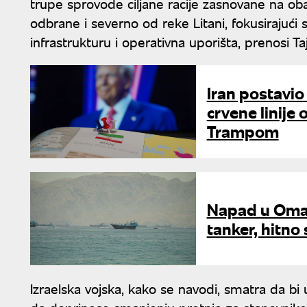
trupe sprovode ciljane racije zasnovane na oba
odbrane i severno od reke Litani, fokusirajuć
infrastrukturu i operativna uporišta, prenosi Taj
Iran postavio
crvene linije
Trampom
Napad u Oman
tanker, hitno
Izraelska vojska, kako se navodi, smatra da b