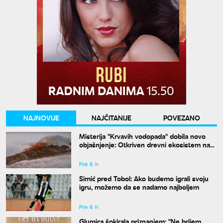
NAJNOVIJE
NAJČITANIJE
POVEZANO
Misterija "Krvavih vodopada" dobila novo
objašnjenje: Otkriven drevni ekosistem na
Antarktiku
Pre 6 h
Simić pred Tobol: Ako budemo igrali svoju
igru, možemo da se nadamo najboljem
Pre 6 h
Glumica šokirala priznanjem: "Ne brijem