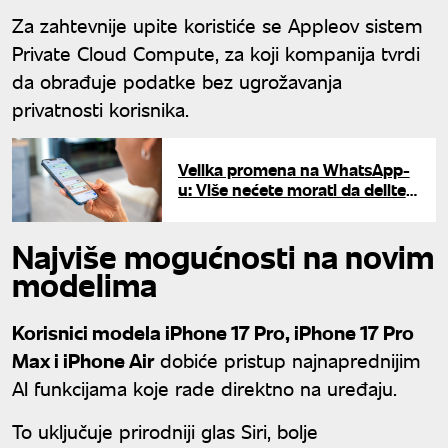
Za zahtevnije upite koristiće se Appleov sistem
Private Cloud Compute, za koji kompanija tvrdi
da obrađuje podatke bez ugrožavanja
privatnosti korisnika.
Velika promena na WhatsApp-
u: Više nećete morati da delite
broj telefona sa svima
Najviše mogućnosti na novim
modelima
Korisnici modela iPhone 17 Pro, iPhone 17 Pro
Max i iPhone Air
dobiće pristup najnaprednijim
AI funkcijama koje rade direktno na uređaju.
To uključuje prirodniji glas Siri, bolje