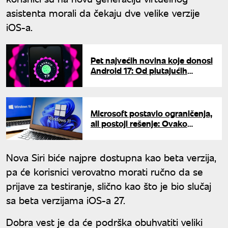
asistenta morali da čekaju dve velike verzije
iOS-a.
Pet najvećih novina koje donosi
Android 17: Od plutajućih
prozora do bolje zaštite od
krađe
Microsoft postavio ograničenja,
ali postoji rešenje: Ovako
možete instalirati Windows 11
na stariji računar
Nova Siri biće najpre dostupna kao beta verzija,
pa će korisnici verovatno morati ručno da se
prijave za testiranje, slično kao što je bio slučaj
sa beta verzijama iOS-a 27.
Dobra vest je da će podrška obuhvatiti veliki