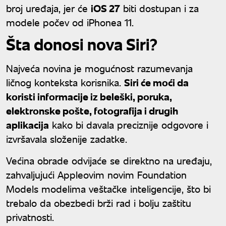
broj uređaja, jer će
iOS 27
biti dostupan i za
modele počev od iPhonea 11.
Šta donosi nova Siri?
Najveća novina je mogućnost razumevanja
ličnog konteksta korisnika.
Siri će moći da
koristi informacije iz beleški, poruka,
elektronske pošte, fotografija i drugih
aplikacija
kako bi davala preciznije odgovore i
izvršavala složenije zadatke.
Većina obrade odvijaće se direktno na uređaju,
zahvaljujući Appleovim novim Foundation
Models modelima veštačke inteligencije, što bi
trebalo da obezbedi brži rad i bolju zaštitu
privatnosti.