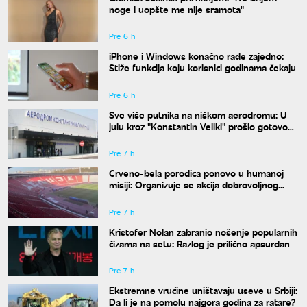
noge i uopšte me nije sramota"
Pre 6 h
iPhone i Windows konačno rade zajedno:
Stiže funkcija koju korisnici godinama čekaju
Pre 6 h
Sve više putnika na niškom aerodromu: U
julu kroz "Konstantin Veliki" prošlo gotovo
50.000 ljudi
Pre 7 h
Crveno-bela porodica ponovo u humanoj
misiji: Organizuje se akcija dobrovoljnog
davanja krvi
Pre 7 h
Kristofer Nolan zabranio nošenje popularnih
čizama na setu: Razlog je prilično apsurdan
Pre 7 h
Ekstremne vrućine uništavaju useve u Srbiji:
Da li je na pomolu najgora godina za ratare?