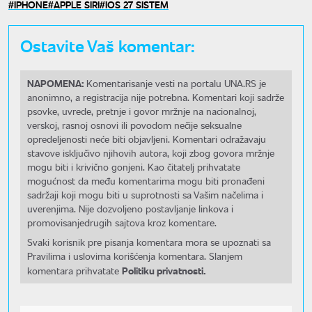
IPHONE
APPLE SIRI
IOS 27 SISTEM
Ostavite Vaš komentar:
NAPOMENA:
Komentarisanje vesti na portalu UNA.RS je
anonimno, a registracija nije potrebna. Komentari koji sadrže
psovke, uvrede, pretnje i govor mržnje na nacionalnoj,
verskoj, rasnoj osnovi ili povodom nečije seksualne
opredeljenosti neće biti objavljeni. Komentari odražavaju
stavove isključivo njihovih autora, koji zbog govora mržnje
mogu biti i krivično gonjeni. Kao čitatelj prihvatate
mogućnost da među komentarima mogu biti pronađeni
sadržaji koji mogu biti u suprotnosti sa Vašim načelima i
uverenjima. Nije dozvoljeno postavljanje linkova i
promovisanjedrugih sajtova kroz komentare.
Svaki korisnik pre pisanja komentara mora se upoznati sa
Pravilima i uslovima korišćenja komentara. Slanjem
Politiku privatnosti.
komentara prihvatate