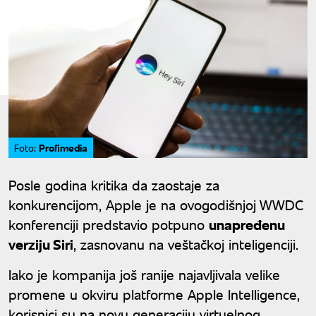
Profimedia
Foto:
Posle godina kritika da zaostaje za
konkurencijom, Apple je na ovogodišnjoj WWDC
konferenciji predstavio potpuno
unapređenu
verziju Siri
, zasnovanu na veštačkoj inteligenciji.
Iako je kompanija još ranije najavljivala velike
promene u okviru platforme Apple Intelligence,
korisnici su na novu generaciju virtuelnog