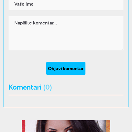
Objavi komentar
Komentari
(0)