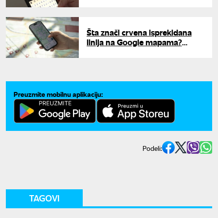
novih mogućnosti
Šta znači crvena isprekidana
linija na Google mapama?
Mnogi korisnici ne znaju
odgovor
Preuzmite mobilnu aplikaciju:
Podeli:
TAGOVI