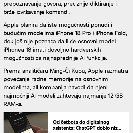
prepoznavanje govora, preciznije diktiranje i
brže izvršavanje komandi.
Apple planira da iste mogućnosti ponudi i
budućim modelima iPhone 18 Pro i iPhone Fold,
dok još nije poznato da li će osnovni model
iPhonea 18 imati dovoljno hardverskih
mogućnosti za najnaprednije AI funkcije.
Prema analitičaru Ming-Či Kuou, Apple razmatra
povećanje radne memorije na osnovnim
modelima, ali kompanija navodi da njeni
najmoćniji AI modeli zahtevaju najmanje 12 GB
RAM-a.
Od četbota do digitalnog
asistenta: ChatGPT dobio niz