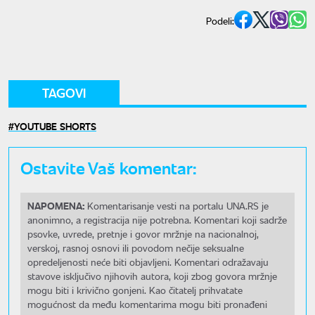
Podeli:
TAGOVI
YOUTUBE SHORTS
Ostavite Vaš komentar:
NAPOMENA:
Komentarisanje vesti na portalu UNA.RS je
anonimno, a registracija nije potrebna. Komentari koji sadrže
psovke, uvrede, pretnje i govor mržnje na nacionalnoj,
verskoj, rasnoj osnovi ili povodom nečije seksualne
opredeljenosti neće biti objavljeni. Komentari odražavaju
stavove isključivo njihovih autora, koji zbog govora mržnje
mogu biti i krivično gonjeni. Kao čitatelj prihvatate
mogućnost da među komentarima mogu biti pronađeni