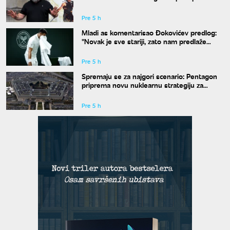
društvene mreže novim izgledom
Pre 5 h
Mladi as komentarisao Đokovićev predlog:
"Novak je sve stariji, zato nam predlaže
kraće mečeve"
Pre 5 h
Spremaju se za najgori scenario: Pentagon
priprema novu nuklearnu strategiju za
eventualni sukob sa Rusijom i Kinom
Pre 5 h