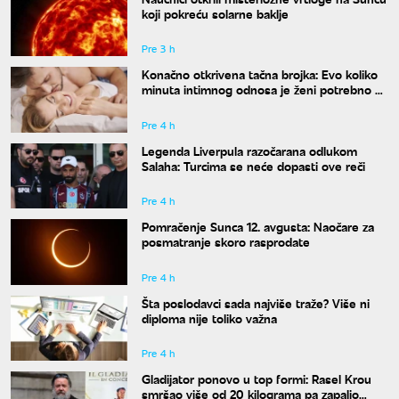
koji pokreću solarne baklje
Pre 3 h
Konačno otkrivena tačna brojka: Evo koliko
minuta intimnog odnosa je ženi potrebno da
bi bila potpuno zadovoljna
Pre 4 h
Legenda Liverpula razočarana odlukom
Salaha: Turcima se neće dopasti ove reči
Pre 4 h
Pomračenje Sunca 12. avgusta: Naočare za
posmatranje skoro rasprodate
Pre 4 h
Šta poslodavci sada najviše traže? Više ni
diploma nije toliko važna
Pre 4 h
Gladijator ponovo u top formi: Rasel Krou
smršao više od 20 kilograma pa zapalio