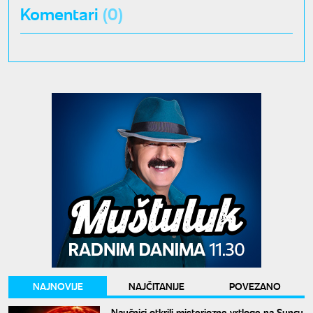
Komentari
(0)
NAJNOVIJE
NAJČITANIJE
POVEZANO
Naučnici otkrili misteriozne vrtloge na Suncu