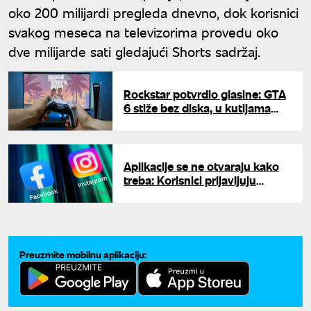
oko 200 milijardi pregleda dnevno, dok korisnici
svakog meseca na televizorima provedu oko
dve milijarde sati gledajući Shorts sadržaj.
Rockstar potvrdio glasine: GTA
6 stiže bez diska, u kutijama
samo kodovi za preuzimanje
Aplikacije se ne otvaraju kako
treba: Korisnici prijavljuju
smetnje u radu Instagrama i
Fejsbuka
Preuzmite mobilnu aplikaciju: