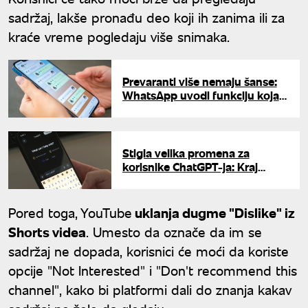
sadržaj, lakše pronađu deo koji ih zanima ili za
kraće vreme pogledaju više snimaka.
Prevaranti više nemaju šanse:
WhatsApp uvodi funkciju koja
proverava svaki broj na mreži
Stigla velika promena za
korisnike ChatGPT-ja: Kraj
nepreciznim odgovorima?
Pored toga, YouTube
uklanja dugme "Dislike" iz
Shorts videa
. Umesto da označe da im se
sadržaj ne dopada, korisnici će moći da koriste
opcije "Not Interested" i "Don't recommend this
channel", kako bi platformi dali do znanja kakav