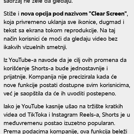
sadržaj ne žele da gledaju.
Stiže i
nova opcija pod nazivom "Clear Screen"
,
koja privremeno uklanja sve ikonice, dugmad i
tekst sa ekrana tokom reprodukcije. Na taj
način korisnici će moći da gledaju video bez
ikakvih vizuelnih smetnji.
Iz YouTube-a navode da je cilj ovih promena da
korišćenje Shorts-a bude jednostavnije i
prijatnije. Kompanija nije precizirala kada će
nove funkcije postati dostupne svim korisnicima,
već je saopštila da će ih uvoditi postepeno.
Iako je YouTube kasnije ušao na tržište kratkih
videa od TikToka i Instagram Reels-a, Shorts je u
međuvremenu postao izuzetno popularan.
Prema podacima kompanije, ova funkcija beleži