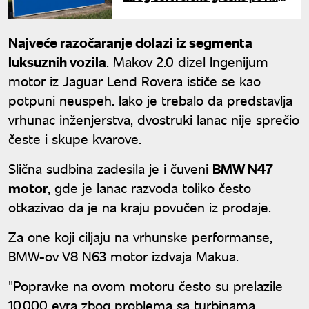
više od 400.000 vozila
Najveće razočaranje dolazi iz segmenta
luksuznih vozila
. Makov 2.0 dizel Ingenijum
motor iz Jaguar Lend Rovera ističe se kao
potpuni neuspeh. Iako je trebalo da predstavlja
vrhunac inženjerstva, dvostruki lanac nije sprečio
česte i skupe kvarove.
Slična sudbina zadesila je i čuveni
BMW N47
motor
, gde je lanac razvoda toliko često
otkazivao da je na kraju povučen iz prodaje.
Za one koji ciljaju na vrhunske performanse,
BMW-ov V8 N63 motor izdvaja Makua.
"Popravke na ovom motoru često su prelazile
10.000 evra zbog problema sa turbinama,