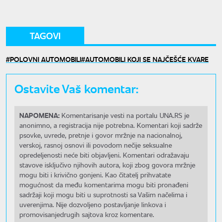
TAGOVI
POLOVNI AUTOMOBILI
AUTOMOBILI KOJI SE NAJČEŠĆE KVARE
Ostavite Vaš komentar:
NAPOMENA:
Komentarisanje vesti na portalu UNA.RS je
anonimno, a registracija nije potrebna. Komentari koji sadrže
psovke, uvrede, pretnje i govor mržnje na nacionalnoj,
verskoj, rasnoj osnovi ili povodom nečije seksualne
opredeljenosti neće biti objavljeni. Komentari odražavaju
stavove isključivo njihovih autora, koji zbog govora mržnje
mogu biti i krivično gonjeni. Kao čitatelj prihvatate
mogućnost da među komentarima mogu biti pronađeni
sadržaji koji mogu biti u suprotnosti sa Vašim načelima i
uverenjima. Nije dozvoljeno postavljanje linkova i
promovisanjedrugih sajtova kroz komentare.