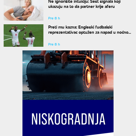
Ne ignorišite intuiciju: Šest signala koji
ukazuju na to da partner krije aferu
Pre 8 h
Preti mu kazna: Engleski fudbalski
reprezentativac optužen za napad u noćnom
klubu
Pre 8 h