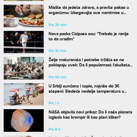
Mislite da jedete zdravo, a pravite pakao u
organizmu: Izbegavajte ove namirnice u
širokom luku ako vam je šećer u krvi
nestabilan
Pre 20 min
Nova packa Cicipasa ocu: "Trebalo je ranije
to da uradim"
Pre 35 min
Želje maturanata i potrebe tržišta se ne
poklapaju uvek: Da li popularnost fakulteta
znači i siguran posao?
Pre 50 min
U Srbiji sunčano i toplo, najviše do 36
stepeni: Sledeće nedelje temperatura u
porastu
Pre 1 h
NASA objavila novi prikaz: Da li naša planeta
izgleda kao krompir ili kao plavi kliker?
Pre 8 h