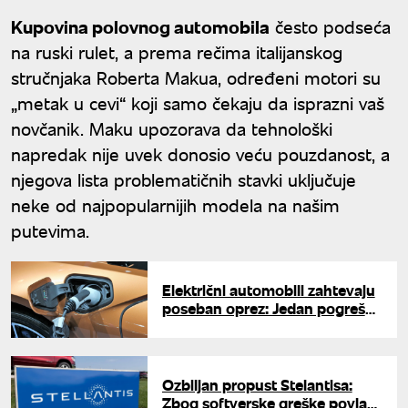
Kupovina polovnog automobila
često podseća
na ruski rulet, a prema rečima italijanskog
stručnjaka Roberta Makua, određeni motori su
„metak u cevi“ koji samo čekaju da isprazni vaš
novčanik. Maku upozorava da tehnološki
napredak nije uvek donosio veću pouzdanost, a
njegova lista problematičnih stavki uključuje
neke od najpopularnijih modela na našim
putevima.
Električni automobili zahtevaju
poseban oprez: Jedan pogrešan
potez može izazvati kvar
Ozbiljan propust Stelantisa:
Zbog softverske greške povlači