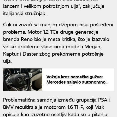
lancem i velikom potrošnjom ulja", zaključuje
italijanski stručnjak.
Čak ni vozači sa manjim džepom nisu pošteđeni
problema. Motor 1.2 TCe druge generacije
brenda Reno bio je meta kritika, što je izazvalo
velike probleme vlasnicima modela Megan,
Kaptur i Daster zbog prekomerne potrošnje
ulja.
Vožnja kroz nemačke gužve:
Mercedes najavio autonomno
kretanje novih modela
Problematična saradnja između grupacija PSA i
BMV rezultirala je motorom 1.6 THP, koji Mak
opisuje kao izuzetno osetljiv kada su u pitanju