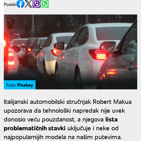
Podeli:
Pixabay
Foto:
Italijanski automobilski stručnjak Robert Makua
upozorava da tehnološki napredak nije uvek
donosio veću pouzdanost, a njegova
lista
problematičnih stavki
uključuje i neke od
najpopularnijih modela na našim putevima.