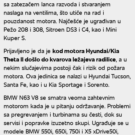
sa zatezačem lanca razvoda i stvaranjem
naslaga na ventilima, što utiče na rad i
pouzdanost motora. Najčešće je ugrađivan u
Pežo 208 i 308, Sitroen DS3 i C4, kao i Mini
Kuper S.
Prijavljeno je da je
kod motora Hyundai/Kia
Theta II došlo do kvarova ležajeva radilice
, a u
nekim slučajevima postoji čak i rizik od požara
motora. Ova jedinica se nalazi u Hyundai Tucson,
Santa Fe, kao i u Kia Sportage i Sorento.
BMW N63 V8 se smatra veoma zahtevnim
motorom kada je u pitanju održavanje. Problemi
sa pregrevanjem i turbinama su česti, dok su
servisi i popravke izuzetno skupi. Ugrađuje se u
modele BMW 550i, 650i, 750i i X5 xDrive50i,