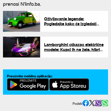
prenosi N1info.ba.
Oživljavanje legende:
Pogledajte kako će izgledati
električni naslednik čuvenog
Spačeka - poznata i cena
Lamborghini otkazao električne
modele: Kupci ih ne žele, hibridi
su jedina budućnos
Preuzmite mobilnu aplikaciju:
Podeli: