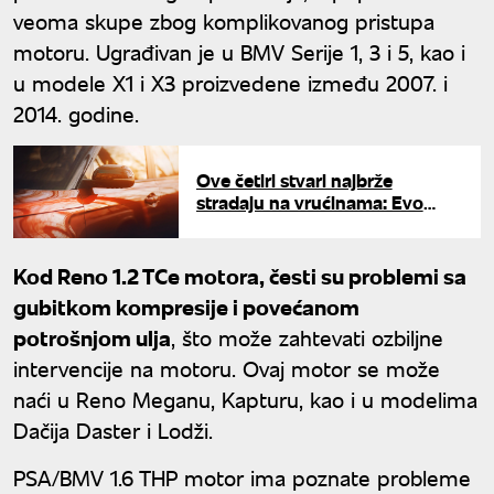
veoma skupe zbog komplikovanog pristupa
motoru. Ugrađivan je u BMV Serije 1, 3 i 5, kao i
u modele X1 i X3 proizvedene između 2007. i
2014. godine.
Ove četiri stvari najbrže
stradaju na vrućinama: Evo
kako možete da zaštitite svoj
automobil
Kod Reno 1.2 TCe motora, česti su problemi sa
gubitkom kompresije i povećanom
potrošnjom ulja
, što može zahtevati ozbiljne
intervencije na motoru. Ovaj motor se može
naći u Reno Meganu, Kapturu, kao i u modelima
Dačija Daster i Lodži.
PSA/BMV 1.6 THP motor ima poznate probleme