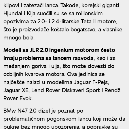
klipovi i zatezači lanca. Takođe, korejski giganti
Hjundai i Kija suočili su se sa milionskim
opozivima za 2.0- i 2.4-litarske Teta II motore,
što je proizvođače koštalo bogatstvo, a vlasnike
mnogo bola.
Modeli sa JLR 2.0 Ingenium motorom često
imaju problema sa lancem razvoda
, kao i sa
mešanjem goriva i ulja, što može dovesti do
ozbiljnih kvarova motora. Ova jedinica se
najčešće nalazi u modelima Jaguar F-Pejs,
Jaguar XE, Lend Rover Diskaveri Sport i Rendž
Rover Evok.
BMw N47 2.0 dizel je poznat po
problematičnom pogonskom lancu koji može da
pukne bez mnogo upozorenja, a popravke su