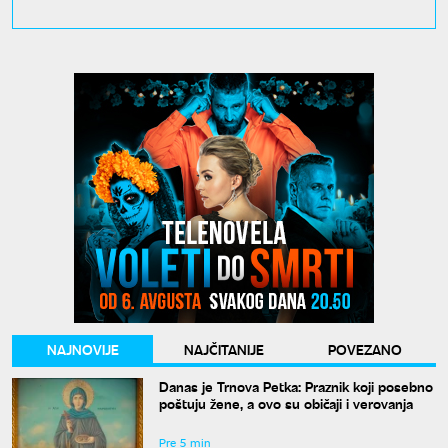
NAJNOVIJE
NAJČITANIJE
POVEZANO
Danas je Trnova Petka: Praznik koji posebno
poštuju žene, a ovo su običaji i verovanja
Pre 5 min