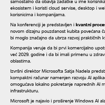
samostalno da obavlja zadatke u ime korisnika
ekosistem i koristi cloud servise, desktop i w
korisnicima i kompanijama.
Na konferenciji je predstavljen i
kvantni proce
novom dizajnu pouzdanost kubita povećana čak
bi moglo značajno da ubrza razvoj praktičnih k
Kompanija veruje da bi prvi komercijalno upotr
već 2029. godine i da bi imali primenu u zdravs
oblastima.
Izvršni direktor Microsofta Satja Nadela preds
kompaktni računar namenjen razvoju AI aplikaci
omogućava lokalno pokretanje naprednih AI mod
infrastrukturu.
Microsoft je najavio i proširenje Windows AI al