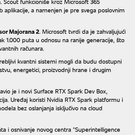
. Scout funkcioniše kroz Microsoft 365
eb aplikacije, a namenjen je pre svega poslovnim
sor Majorana 2
. Microsoft tvrdi da je zahvaljujući
 1.000 puta u odnosu na ranije generacije, što
vantnih računara.
ebljivi kvantni sistemi mogli da budu dostupni
tvu, energetici, proizvodnji hrane i drugim
tavio je i novi Surface RTX Spark Dev Box,
ja. Uređaj koristi Nvidia RTX Spark platformu i
ela bez oslanjanja isključivo na cloud
ata i osnivanje novog centra "Superintelligence