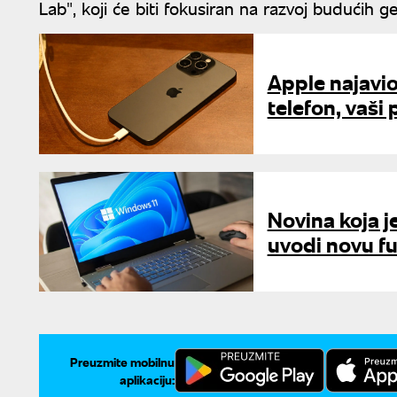
Lab", koji će biti fokusiran na razvoj budućih ge
Apple najavio
telefon, vaši
Novina koja j
uvodi novu fu
Preuzmite mobilnu
aplikaciju: