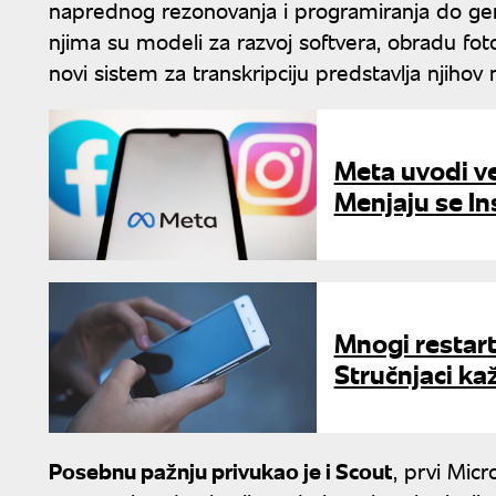
naprednog rezonovanja i programiranja do gener
njima su modeli za razvoj softvera, obradu foto
novi sistem za transkripciju predstavlja njihov
Meta uvodi ve
Menjaju se In
Mnogi restart
Stručnjaci ka
Posebnu pažnju privukao je i Scout
, prvi Mic