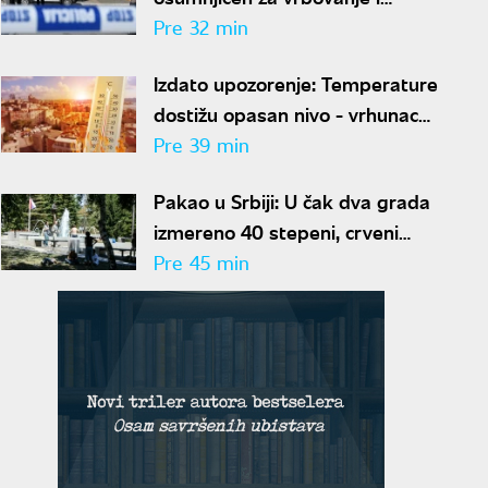
obučavanje za terorizam
Pre 32 min
Izdato upozorenje: Temperature
dostižu opasan nivo - vrhunac
toplotnog talasa u Srbiji
Pre 39 min
Pakao u Srbiji: U čak dva grada
izmereno 40 stepeni, crveni
meteo-alarm i dalje na snazi
Pre 45 min