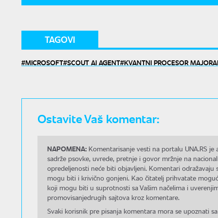
TAGOVI
MICROSOFT
SCOUT AI AGENT
KVANTNI PROCESOR MAJORA
Ostavite Vaš komentar:
NAPOMENA:
Komentarisanje vesti na portalu UNA.RS je a
sadrže psovke, uvrede, pretnje i govor mržnje na nacional
opredeljenosti neće biti objavljeni. Komentari odražavaju 
mogu biti i krivično gonjeni. Kao čitatelj prihvatate mo
koji mogu biti u suprotnosti sa Vašim načelima i uverenjim
promovisanjedrugih sajtova kroz komentare.
Svaki korisnik pre pisanja komentara mora se upoznati sa