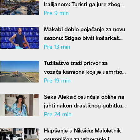
Italijanom: Turisti ga jure zbog
poruke na grudima, Bred Pit mu
Pre 9 min
šalje poruke, a "Guči" ga
Makabi dobio pojačanje za novu
obožava
sezonu: Stigao bivši košarkaš
Fenerbahčea
Pre 13 min
Tužilaštvo traži pritvor za
vozača kamiona koji je usmrtio
dvojicu radnika kod Šapca
Pre 19 min
Seka Aleksić osunčala obline na
jahti nakon drastičnog gubitka
kilograma: Izgleda bolje nego
Pre 24 min
ikada
Hapšenje u Nikšiću: Maloletnik
osumnjičen za vrbovanje i