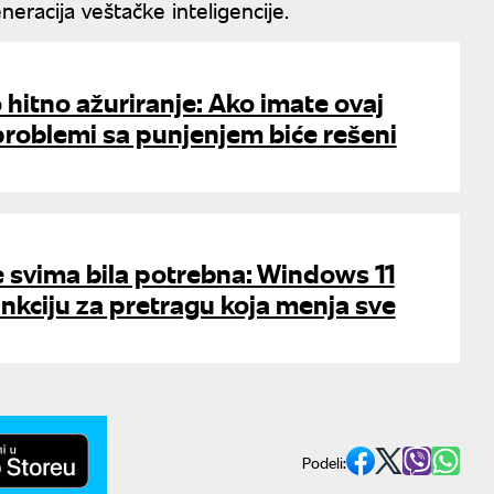
neracija veštačke inteligencije.
 hitno ažuriranje: Ako imate ovaj
 problemi sa punjenjem biće rešeni
e svima bila potrebna: Windows 11
nkciju za pretragu koja menja sve
Podeli: