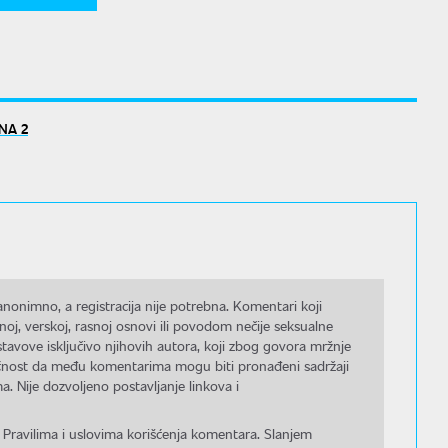
NA 2
nonimno, a registracija nije potrebna. Komentari koji
noj, verskoj, rasnoj osnovi ili povodom nečije seksualne
stavove isključivo njihovih autora, koji zbog govora mržnje
gućnost da među komentarima mogu biti pronađeni sadržaji
a. Nije dozvoljeno postavljanje linkova i
 Pravilima i uslovima korišćenja komentara. Slanjem