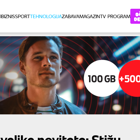
I
BIZNIS
SPORT
TEHNOLOGIJA
ZABAVA
MAGAZIN
TV PROGRAM
velike novitete: Stižu