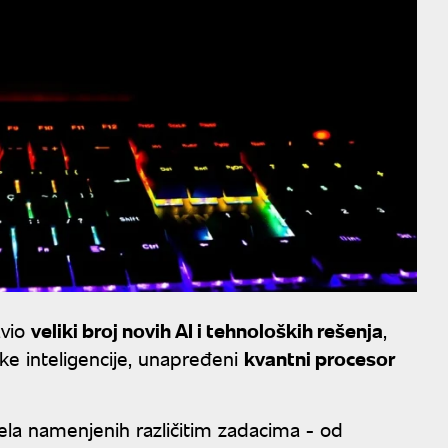
avio
veliki broj novih AI i tehnoloških rešenja
,
e inteligencije, unapređeni
kvantni procesor
la namenjenih različitim zadacima - od