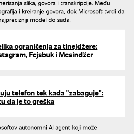
isanja slika, govora i transkripcije. Među
grafija i kreiranje govora, dok Microsoft tvrdi da
 najprecizniji model do sada.
lika ograničenja za tinejdžere:
stagram, Fejsbuk i Mesindžer
uju telefon tek kada "zabaguje":
žu da je to greška
rosoftov autonomni AI agent koji može