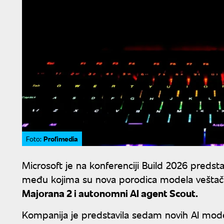
Profimedia
Foto:
Microsoft je na konferenciji Build 2026 predst
među kojima su nova porodica modela veštačk
Majorana 2 i autonomni AI agent Scout.
Kompanija je predstavila sedam novih AI mode