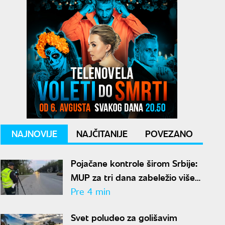
NAJNOVIJE
NAJČITANIJE
POVEZANO
Pojačane kontrole širom Srbije:
MUP za tri dana zabeležio više
od 19.000 prekoračenja brzine
Pre 4 min
Svet poludeo za golišavim