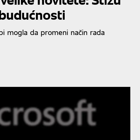
r budućnosti
 bi mogla da promeni način rada