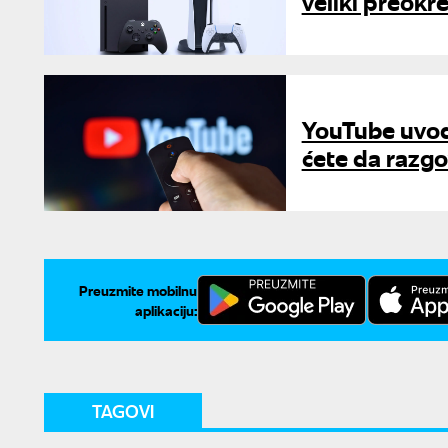
veliki preokre
YouTube uvodi
ćete da razg
Preuzmite mobilnu
aplikaciju:
TAGOVI