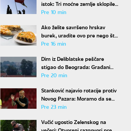
istok: Tri moćne zemlje sklopile
odbrambeni savez, Iran poziva
Pre 10 min
na jedinstvo
Ako želite savršeno hrskav
burek, uradite ovo pre nego što
ga stavite u rernu
Pre 16 min
Dim iz Deliblatske peščare
stigao do Beograda: Građani
prijavljuju jak miris paljevine
Pre 20 min
Stanković najavio rotacije protiv
Novog Pazara: Moramo da se
spremimo za Hapoel
Pre 23 min
Vučić ugostio Zelenskog na
večeri: Otvoreni razgovori pred