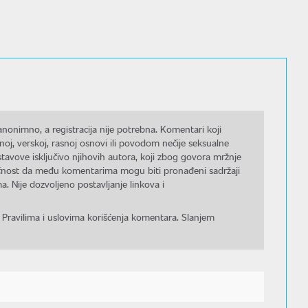
nonimno, a registracija nije potrebna. Komentari koji
noj, verskoj, rasnoj osnovi ili povodom nečije seksualne
stavove isključivo njihovih autora, koji zbog govora mržnje
gućnost da među komentarima mogu biti pronađeni sadržaji
a. Nije dozvoljeno postavljanje linkova i
 Pravilima i uslovima korišćenja komentara. Slanjem