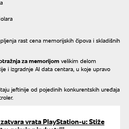
ra
dolara
ljenja rast cena memorijskih čipova i skladišnih
otražnja za memorijom
velikim delom
je i izgradnje AI data centara, u koje upravo
aju jeftinije od pojedinih konkurentskih uređaja
roler.
atvara vrata PlayStation-u: Stiže