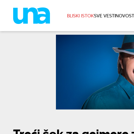
BLISKI ISTOK
SVE VESTI
NOVOST
Treći šok za gejmere