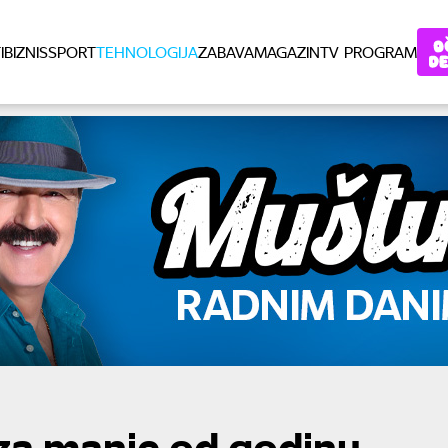
I
BIZNIS
SPORT
TEHNOLOGIJA
ZABAVA
MAGAZIN
TV PROGRAM
 za manje od godinu