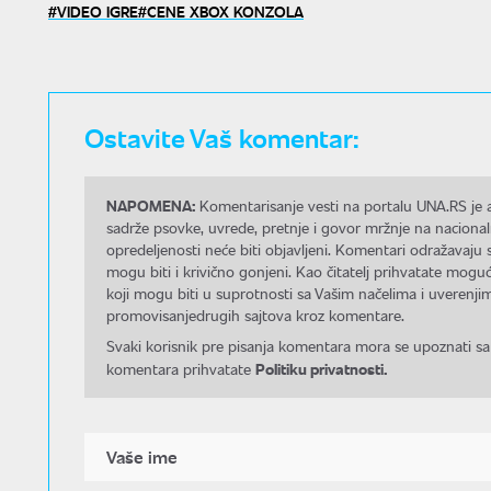
VIDEO IGRE
CENE XBOX KONZOLA
Ostavite Vaš komentar:
NAPOMENA:
Komentarisanje vesti na portalu UNA.RS je a
sadrže psovke, uvrede, pretnje i govor mržnje na nacional
opredeljenosti neće biti objavljeni. Komentari odražavaju 
mogu biti i krivično gonjeni. Kao čitatelj prihvatate mo
koji mogu biti u suprotnosti sa Vašim načelima i uverenjim
promovisanjedrugih sajtova kroz komentare.
Svaki korisnik pre pisanja komentara mora se upoznati sa
Politiku privatnosti.
komentara prihvatate