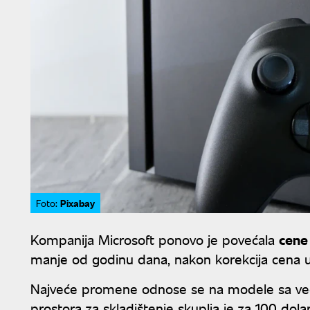
Pixabay
Foto:
Kompanija Microsoft ponovo je povećala
cene
manje od godinu dana, nakon korekcija cena u
Najveće promene odnose se na modele sa već
prostora za skladištenje skuplja je za 100 do