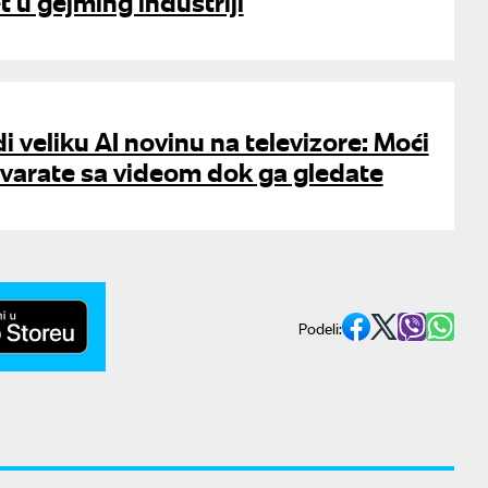
t u gejming industriji
 veliku AI novinu na televizore: Moći
ovarate sa videom dok ga gledate
Podeli: