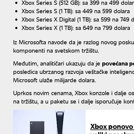
Xbox Series S (512 GB): sa 399 na 499 dola
Xbox Series S (1 TB): sa 449 na 599 dolara
Xbox Series X Digital (1 TB): sa 599 na 749 
Xbox Series X (1 TB): sa 649 na 799 dolara
Iz Microsofta navode da je razlog novog poskup
komponenti na svetskom tržištu.
Međutim, analitičari ukazuju da je
povećana p
posledica ubrzanog razvoja veštačke inteligenci
Microsoft ulaže milijarde dolara.
Uprkos novim cenama, Xbox konzole i dalje ost
na tržištu, a u paketu se i dalje isporučuje kont
Xbox ponovo z