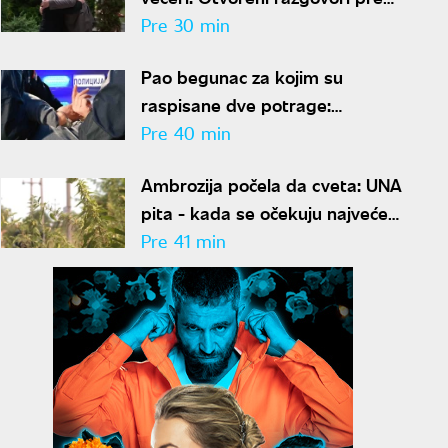
zvanične sastanke
Pre 30 min
Pao begunac za kojim su
raspisane dve potrage:
Specijalci uhapsili osumnjičenog
Pre 40 min
u Beogradu, određen mu
Ambrozija počela da cveta: UNA
pritvor
pita - kada se očekuju najveće
koncentracije polena i kako da
Pre 41 min
se zaštitimo?