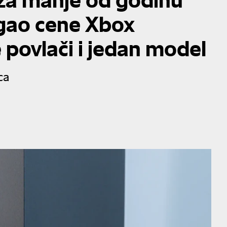
igao cene Xbox
e povlači i jedan model
ca