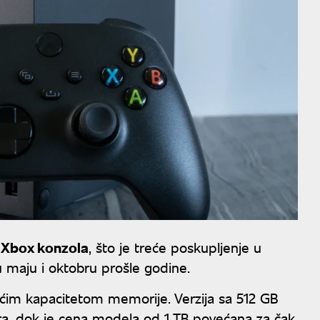
 Xbox konzola
, što je treće poskupljenje u
 maju i oktobru prošle godine.
im kapacitetom memorije. Verzija sa 512 GB
lara, dok je cena modela od 1 TB povećana za čak