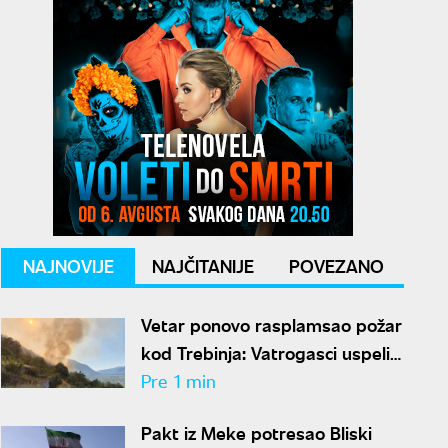
NAJNOVIJE
NAJČITANIJE
POVEZANO
Vetar ponovo rasplamsao požar
kod Trebinja: Vatrogasci uspeli
da ga lokalizuju
Pre 1 min
Pakt iz Meke potresao Bliski