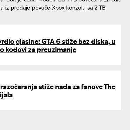
 da iz prodaje povuče Xbox konzolu sa 2 TB
rdio glasine: GTA 6 stiže bez diska, u
o kodovi za preuzimanje
 razočaranja stiže nada za fanove The
ijala