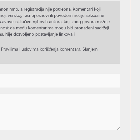
nonimno, a registracija nije potrebna. Komentari koji
noj, verskoj, rasnoj osnovi ili povodom nečije seksualne
stavove isključivo njihovih autora, koji zbog govora mržnje
gućnost da među komentarima mogu biti pronađeni sadržaji
a. Nije dozvoljeno postavljanje linkova i
 Pravilima i uslovima korišćenja komentara. Slanjem