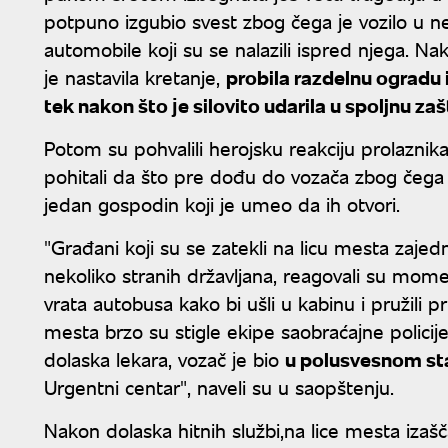
potpuno izgubio svest zbog čega јe vozilo u ne
automobile koјi su se nalazili ispred njega. N
јe nastavila kretanje,
probila razdelnu ogradu 
tek nakon što јe silovito udarila u spoljnu z
Potom su pohvalili herojsku reakciju prolaznik
pohitali da što pre dođu do vozača zbog čega su
jedan gospodin koji je umeo da ih otvori.
"Građani koјi su se zatekli na licu mesta zaјed
nekoliko stranih državljana, reagovali su moment
vrata autobusa kako bi ušli u kabinu i pružil
mesta brzo su stigle ekipe saobraćaјne policiјe
dolaska lekara, vozač јe bio
u polusvesnom st
Urgentni centar", naveli su u saopštenju.
Nakon dolaska hitnih službi,na lice mesta izaš