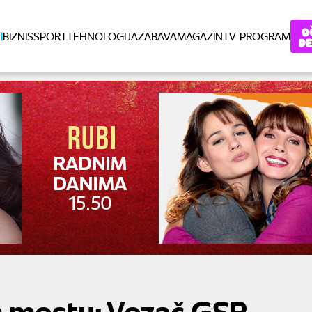
I
BIZNIS
SPORT
TEHNOLOGIJA
ZABAVA
MAGAZIN
TV PROGRAM
 mostu: Vozač GSP