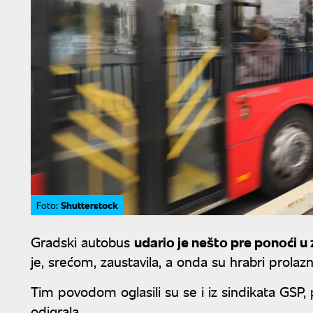
Shutterstock
Foto:
Gradski autobus
udario je nešto pre ponoći 
je, srećom, zaustavila, a onda su hrabri prolaz
Tim povodom oglasili su se i iz sindikata GSP, 
odigrala.