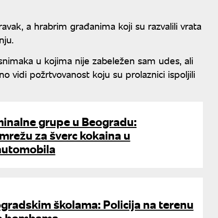
vak, a hrabrim građanima koјi su razvalili vrata
nju.
nimaka u kojima nije zabeležen sam udes, ali
o vidi požrtvovanost koju su prolaznici ispoljili
minalne grupe u Beogradu:
mrežu za šverc kokaina u
automobila
gradskim školama: Policija na terenu
 o bombama