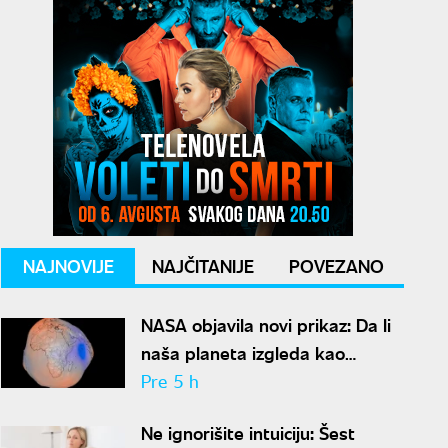
NAJNOVIJE
NAJČITANIJE
POVEZANO
NASA objavila novi prikaz: Da li
naša planeta izgleda kao
krompir ili kao plavi kliker?
Pre 5 h
Ne ignorišite intuiciju: Šest