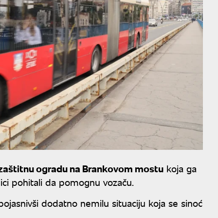
u zaštitnu ogradu na Brankovom mostu
koja ga
nici pohitali da pomognu vozaču.
pojasnivši dodatno nemilu situaciju koja se sinoć