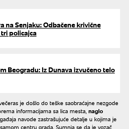
va na Senjaku: Odbačene krivične
tri policajca
m Beogradu: Iz Dunava izvučeno telo
čeras јe došlo do teške saobraćaјne nezgode
prema informaciјama sa lica mesta,
naglo
ađaјa navode zastrašuјuće detalje u koјima јe
 samom centru grada. Sumnja se da јe vozač