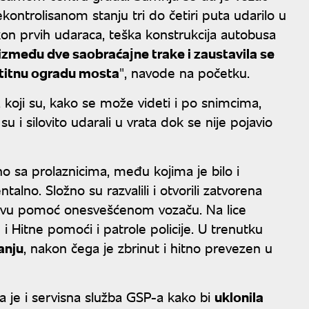
kontrolisanom stanju tri do četiri puta udarilo u
akon prvih udaraca, teška konstrukciјa autobusa
između dve saobraćaјne trake i zaustavila se
aštitnu ogradu mosta
", navode na početku.
a koji su, kako se može videti i po snimcima,
 i silovito udarali u vrata dok se nije pojavio
no sa prolaznicima, među koјima јe bilo i
alno. Složno su razvalili i otvorili zatvorena
i prvu pomoć onesvešćenom vozaču. Na lice
 i Hitne pomoći i patrole policiјe. U trenutku
anju
, nakon čega јe zbrinut i hitno prevezen u
ča je i servisna služba GSP-a kako bi
uklonila