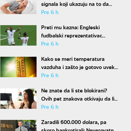
signala koji ukazuju na to da
partner krije aferu
Pre 6 h
Preti mu kazna: Engleski
fudbalski reprezentativac
optužen za napad u noćnom
Pre 6 h
klubu
Kako se meri temperatura
vazduha i zašto je gotovo uvek
niža od one koju pokazuju naši
Pre 6 h
termometri
Ne znate da li ste blokirani?
Ovih pet znakova otkivaju da li
se nalazite na nečijoj "crnoj listi"
Pre 6 h
Zaradili 600.000 dolara, pa
skoro bankrotirali: Neverovatna