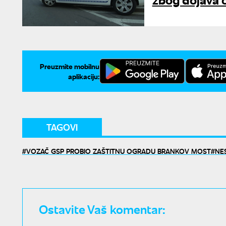
Preuzmite mobilnu
aplikaciju:
TAGOVI
VOZAČ GSP PROBIO ZAŠTITNU OGRADU BRANKOV MOST
NE
Ostavite Vaš komentar: