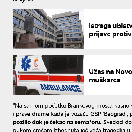
Istraga ubist
prijave protiv 
Užas na Novo
muškarca
"Na samom početku Brankovog mosta kasno ve
i prave drame kada јe vozaču GSP 'Beograd', 
pozlilo dok јe čekao na semaforu.
Svedoci dog
pukom srećom izbegnuta јoš veća tragediјa u