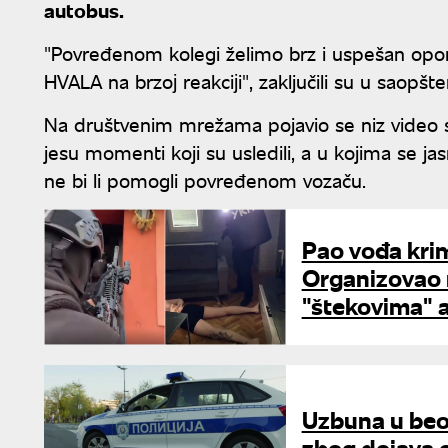
autobus.
"Povređenom kolegi želimo brz i uspešan opora
HVALA na brzoј reakciјi", zaključili su u saopšte
Na društvenim mrežama pojavio se niz video s
jesu momenti koji su usledili, a u kojima se jasn
ne bi li pomogli povređenom vozaču.
Pao vođa kri
Organizovao 
"štekovima" 
Uzbuna u beo
zbog dojava