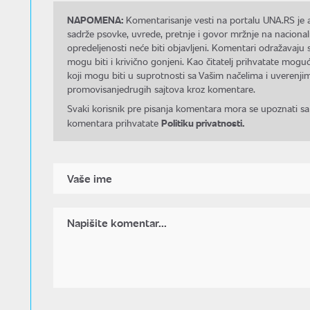
NAPOMENA:
Komentarisanje vesti na portalu UNA.RS je a
sadrže psovke, uvrede, pretnje i govor mržnje na nacional
opredeljenosti neće biti objavljeni. Komentari odražavaju 
mogu biti i krivično gonjeni. Kao čitatelj prihvatate mo
koji mogu biti u suprotnosti sa Vašim načelima i uverenjim
promovisanjedrugih sajtova kroz komentare.
Svaki korisnik pre pisanja komentara mora se upoznati sa
Politiku privatnosti.
komentara prihvatate