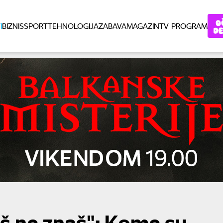
I
BIZNIS
SPORT
TEHNOLOGIJA
ZABAVA
MAGAZIN
TV PROGRAM
još ne znaš": Kome su