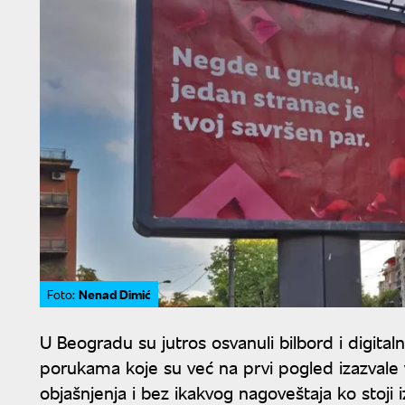
Nenad Dimić
Foto:
U Beogradu su jutros osvanuli bilbord i digita
porukama koje su već na prvi pogled izazvale v
objašnjenja i bez ikakvog nagoveštaja ko stoji 