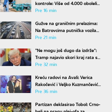
kontrole: Više od 4.000 obolelih,
stopa smrtnosti skočila na
Pre 16 min
skoro 44 odsto
Gužve na graničnim prelazima:
Na Batrovcima putnička vozila
čekaju četiri sata na izlaz
Pre 21 min
"Ne mogu još dugo da izdrže":
Tramp najavio skori kraj rata sa
Iranom
Pre 32 min
Kreću radovi na Avali: Verica
Rakočević i Veljko Kuzmančević
renoviraju luksuzno imanje, a
Pre 36 min
evo šta uskoro stiže u dvorište
Partizan deklasirao Tobol: Crno-
beli na pragu plej-ofa za