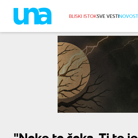
BLISKI ISTOK
SVE VESTI
NOVOST
"Neko te čeka. Ti to 