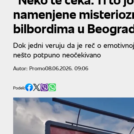
namenjene misterioz
bilbordima u Beogra
Dok jedni veruju da je reč o emotivnoj 
nešto potpuno neočekivano
Autor:
Promo
08.06.2026. 09:06
Podeli: