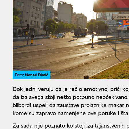
Nenad Dimić
Foto:
Dok jedni veruju da je reč o emotivnoj priči k
da iza svega stoji nešto potpuno neočekivano. 
bilbordi uspeli da zaustave prolaznike makar n
kome su zapravo namenjene ove poruke i šta se
Za sada nije poznato ko stoji iza tajanstvenih 