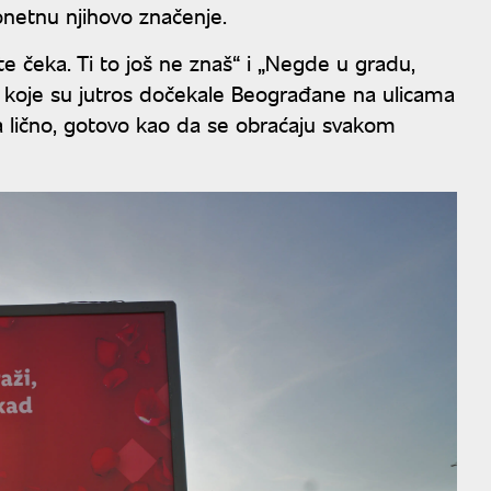
netnu njihovo značenje.
 te čeka. Ti to još ne znaš“ i „Negde u gradu,
u koje su jutros dočekale Beograđane na ulicama
a lično, gotovo kao da se obraćaju svakom