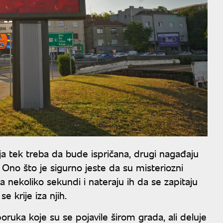
oja tek treba da bude ispričana, drugi nagađaju
Ono što je sigurno jeste da su misteriozni
a nekoliko sekundi i nateraju ih da se zapitaju
 krije iza njih.
poruka koje su se pojavile širom grada, ali deluje