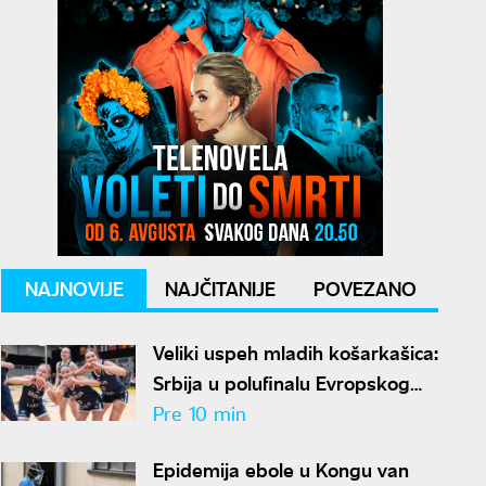
NAJNOVIJE
NAJČITANIJE
POVEZANO
Veliki uspeh mladih košarkašica:
Srbija u polufinalu Evropskog
prvenstva
Pre 10 min
Epidemija ebole u Kongu van