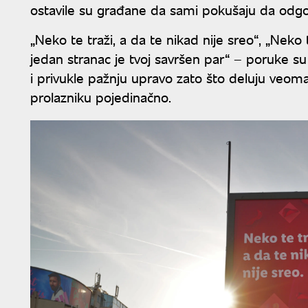
ostavile su građane da sami pokušaju da odgo
„Neko te traži, a da te nikad nije sreo“, „Neko
jedan stranac je tvoj savršen par“ – poruke s
i privukle pažnju upravo zato što deluju veom
prolazniku pojedinačno.