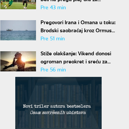
plasman u Ligu konferencije
Pre 43 min
Pregovori Irana i Omana u toku:
Brodski saobraćaj kroz Ormuski
moreuz smanjen
Pre 51 min
Stiže olakšanje: Vikend donosi
ogroman preokret i sreću za
ova tri horoskopska znaka
Pre 56 min