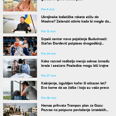
Pre 4 min
Ukrajinske balističke rakete stižu do
Moskve? Zelenski otkrio kada bi mogle da
budu spremne
Pre 13 min
Srpski centar novo pojačanje Budućnosti:
Stefan Đorđević potpisao dvogodišnji
ugovor
Pre 24 min
Kako razvod roditelja menja odnos između
braće i sestara: Posledice mogu biti trajne
Pre 27 min
Kašnjenje, izgubljen kofer ili otkazan let?
Evo kome da se žalite i koja su vaša prava
Pre 36 min
Hamas prihvata Trampov plan za Gazu:
Pozvao na potpuno povlačenje izraelskih
snaga