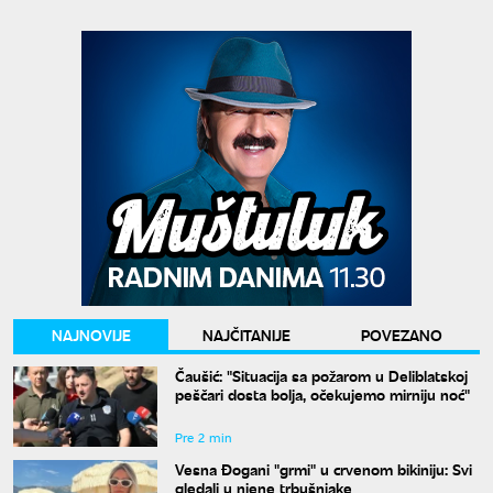
NAJNOVIJE
NAJČITANIJE
POVEZANO
Čaušić: "Situacija sa požarom u Deliblatskoj
peščari dosta bolja, očekujemo mirniju noć"
Pre 2 min
Vesna Đogani "grmi" u crvenom bikiniju: Svi
gledali u njene trbušnjake