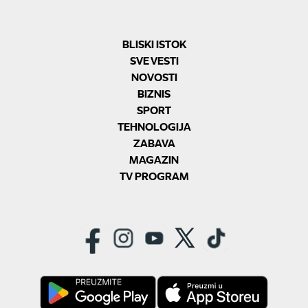
BLISKI ISTOK
SVE VESTI
NOVOSTI
BIZNIS
SPORT
TEHNOLOGIJA
ZABAVA
MAGAZIN
TV PROGRAM