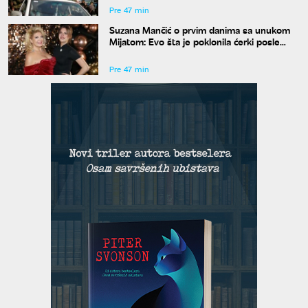
Pre 47 min
Suzana Mančić o prvim danima sa unukom
Mijatom: Evo šta je poklonila ćerki posle
porođaja
Pre 47 min