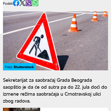
Podeli:
Shutterstock
Foto:
Sekretarijat za saobraćaj Grada Beograda
saopštio je da će od sutra pa do 22. jula doći do
izmene režima saobraćaja u Crnotravskoj ulici
zbog radova.