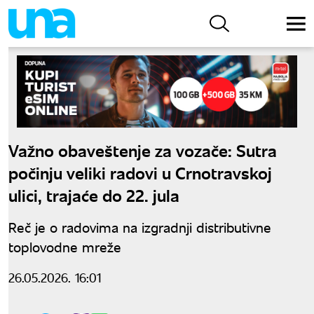
Važno obaveštenje za vozače: Sutra
počinju veliki radovi u Crnotravskoj
ulici, trajaće do 22. jula
Reč je o radovima na izgradnji distributivne
toplovodne mreže
26.05.2026. 16:01