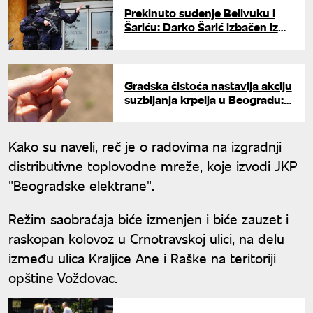
Prekinuto suđenje Belivuku i
Šariću: Darko Šarić izbačen iz
sudnice, advokati napustili
suđenje
Gradska čistoća nastavlja akciju
suzbijanja krpelja u Beogradu:
Ove lokacije će biti obuhvaćene
Kako su naveli, reč je o radovima na izgradnji
distributivne toplovodne mreže, koje izvodi JKP
"Beogradske elektrane".
Režim saobraćaja biće izmenjen i biće zauzet i
raskopan kolovoz u Crnotravskoj ulici, na delu
između ulica Kraljice Ane i Raške na teritoriji
opštine Voždovac.