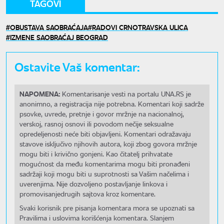
TAGOVI
OBUSTAVA SAOBRAĆAJA
RADOVI CRNOTRAVSKA ULICA
IZMENE SAOBRAĆAJ BEOGRAD
Ostavite Vaš komentar:
NAPOMENA:
Komentarisanje vesti na portalu UNA.RS je
anonimno, a registracija nije potrebna. Komentari koji sadrže
psovke, uvrede, pretnje i govor mržnje na nacionalnoj,
verskoj, rasnoj osnovi ili povodom nečije seksualne
opredeljenosti neće biti objavljeni. Komentari odražavaju
stavove isključivo njihovih autora, koji zbog govora mržnje
mogu biti i krivično gonjeni. Kao čitatelj prihvatate
mogućnost da među komentarima mogu biti pronađeni
sadržaji koji mogu biti u suprotnosti sa Vašim načelima i
uverenjima. Nije dozvoljeno postavljanje linkova i
promovisanjedrugih sajtova kroz komentare.
Svaki korisnik pre pisanja komentara mora se upoznati sa
Pravilima i uslovima korišćenja komentara. Slanjem