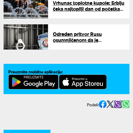
Vrhunac toplotne kupole: Srbiju
čeka najtopliji dan od početka
godine, a onda stiže preokret
Određen pritvor Rusu
osumnjičenom da je
podmetnuo požar u restoranu
u Čumićevom sokačetu
Preuzmite mobilnu aplikaciju:
Podeli: